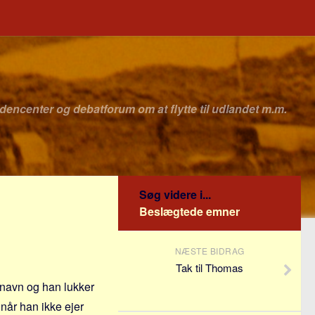
idencenter og debatforum om at flytte til udlandet m.m.
Søg videre i...
Beslægtede emner
NÆSTE BIDRAG
Tak til Thomas
s navn og han lukker
 når han ikke ejer