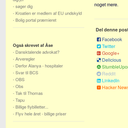
noget mere.
-
søger dig
-
Kroatien er medlem af EU undskyld
-
Bolig portal præmieret
Del denne pos
Facebook
Også skrevet af Åse
Twitter
-
Dansktalende advokat?
Google+
-
Arveregler
Delicious
-
Derfor Alanya - hospitaler
StumbleUpo
-
Svar til BCS
Reddit
-
OBS
LinkedIn
-
Obs
Hacker New
-
Tak til Thomas
-
Tapu
-
Billige flybilletter...
-
Flyv hele året - billige priser