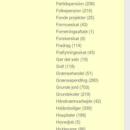
Førtidspension
(236)
Folkepension
(216)
Fonde projekter
(25)
Formueskat
(43)
Forretningsaftale
(1)
Forskerskat
(6)
Fradrag
(114)
Fraflytningsskat
(43)
Gør det selv
(19)
Golf
(118)
Grænsehandel
(51)
Grænsependling
(280)
Grunde jord
(703)
Grundskoler
(219)
Håndværksarbejde
(42)
Helårsboliger
(339)
Hospitaler
(186)
Hovedjob
(5)
Hvidevarer
(86)