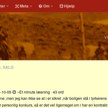
ter
Meta
Om
Hjælp
- V
, SALG
-10-05
~Et minuts læsning · 43 ord
ne ,men jeg kan ikke se at i er sikret ,når boligen stå i tyrkeren
r personlig konkurs, så er det vel ligemeget om i har en kontrakt