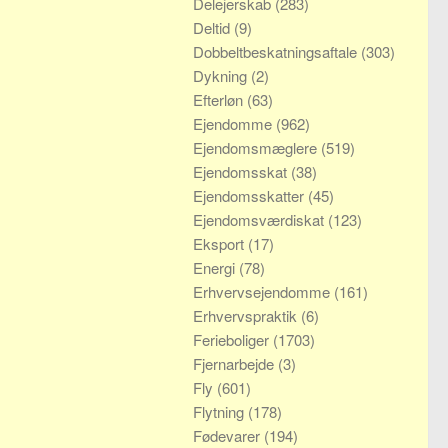
Delejerskab
(283)
Deltid
(9)
Dobbeltbeskatningsaftale
(303)
Dykning
(2)
Efterløn
(63)
Ejendomme
(962)
Ejendomsmæglere
(519)
Ejendomsskat
(38)
Ejendomsskatter
(45)
Ejendomsværdiskat
(123)
Eksport
(17)
Energi
(78)
Erhvervsejendomme
(161)
Erhvervspraktik
(6)
Ferieboliger
(1703)
Fjernarbejde
(3)
Fly
(601)
Flytning
(178)
Fødevarer
(194)