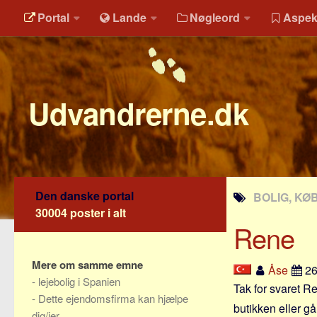
Portal
Lande
Nøgleord
Aspek
Udvandrerne.dk
Den danske portal
BOLIG, KØB
30004 poster i alt
Rene
Mere om samme emne
Åse
26
-
lejebolig i Spanien
Tak for svaret Re
-
Dette ejendomsfirma kan hjælpe
butikken eller gå
dig/jer