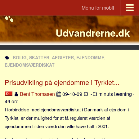
Menu for mobil
Portal
Udvandrerne.dk
Udvandrerne.dk
Utvandrerne.no
Utvandrarna.se
BOLIG, SKATTER, AFGIFTER, EJENDOMME,
Tyskland.dk
EJENDOMSVÆRDISKAT
England.dk
Prisudvikling på ejendomme i Tyrkiet...
Rusland.dk
JLKM.dk
Bent Thomasen
09-10-09
~Et minuts læsning ·
49 ord
Lande
I forbindelse med ejendomsværdiskat i Danmark af ejendom i
Tyrkiet
Tyrkiet, er der mulighed for at få reguleret værdien af
Spanien
ejendommen til den værdi den ville have haft i 2001.
Frankrig