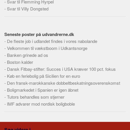
-
Svar til Flemming Hyrpel
Skribenter
-
Svar til Villy Dongsted
Personer
Steder
Kilder
Seneste poster på udvandrerne.dk
Om
-
De fleste job i udlandet findes i vores nabolande
-
Velkommen til vækstboom i Udkantsnorge
Webstedet
-
Banken grinede ad os
Forhistorien
-
Boston kalder
-
Dansk Fitbay-stifter: Succes i USA kræver 100 pct. fokus
Redigering
-
Køb en feriebolig på Sicilien for en euro
Tekstannoncer
-
Den fransk-marokkanske dobbeltbeskatningsoverenskomst
Bannere
-
Boligmarkedet i Spanien er igen åbnet
-
Tutors behandles som stjerner
Hjælp
-
IMF advarer mod nordisk boligboble
Søg videre i...