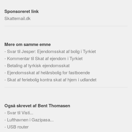
Social sikring og sundhed
Transport
Sponsoreret link
Skattemail.dk
Alle
Aspekter
Køb og salg
Mere om samme emne
Økonomi
-
Svar til Jesper: Ejendomsskat af bolig i Tyrkiet
-
Kommentar til Skat af ejendom i Tyrkiet
Jura og regler
-
Betaling af tyrkisk ejendomsskat
Skatter og afgifter
-
Ejendomsskat af helårsbolig for fastboende
Statistik
-
Skat af feriebolig kontra skat af hjem i udlandet
Praktisk
Alle
Også skrevet af Bent Thomasen
Meta
-
Svar til Visti...
Dokumenttyper
-
Lufthavnen i Gazipasa...
Emner
-
USB router