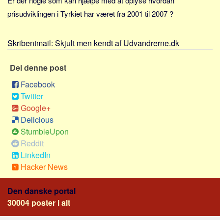
Er der nogle som kan hjælpe med at oplyse hvordan
Sverige
prisudviklingen i Tyrkiet har været fra 2001 til 2007 ?
Norge
Thailand
Skribentmail:
Skjult men kendt af Udvandrerne.dk
Italien
Grækenland
Del denne post
USA
Facebook
Twitter
Alle
Google+
Nøgleord
Delicious
StumbleUpon
Bolig
Reddit
Job
LinkedIn
Virksomhed
Hacker News
Investering
Den danske portal
Pension og opsparing
30004 poster i alt
Forbrug