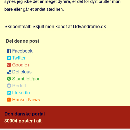
synes jeg ikke det er meget dyrere, er det for dyrt prutter man
Sverige
bare eller går et andet sted hen.
Norge
Thailand
Skribentmail:
Skjult men kendt af Udvandrerne.dk
Italien
Grækenland
Del denne post
USA
Facebook
Alle
Twitter
Google+
Nøgleord
Delicious
Bolig
StumbleUpon
Reddit
Job
LinkedIn
Virksomhed
Hacker News
Investering
Den danske portal
Pension og opsparing
30004 poster i alt
Forbrug