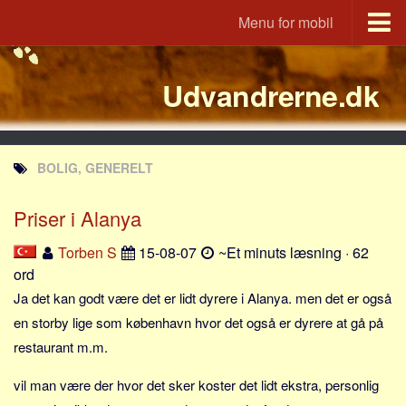
Menu for mobil
Portal
Udvandrerne.dk
Udvandrerne.dk
Utvandrerne.no
Utvandrarna.se
BOLIG, GENERELT
Tyskland.dk
England.dk
Priser i Alanya
Rusland.dk
Torben S
15-08-07
~Et minuts læsning · 62
JLKM.dk
ord
Lande
Ja det kan godt være det er lidt dyrere i Alanya. men det er også
en storby lige som københavn hvor det også er dyrere at gå på
Tyrkiet
restaurant m.m.
Spanien
vil man være der hvor det sker koster det lidt ekstra, personlig
Frankrig