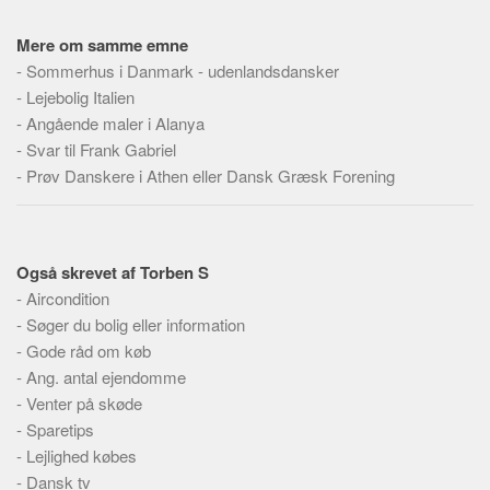
Social sikring og sundhed
Transport
Mere om samme emne
-
Sommerhus i Danmark - udenlandsdansker
Alle
-
Lejebolig Italien
Aspekter
-
Angående maler i Alanya
-
Svar til Frank Gabriel
Køb og salg
-
Prøv Danskere i Athen eller Dansk Græsk Forening
Økonomi
Jura og regler
Skatter og afgifter
Også skrevet af Torben S
Statistik
-
Aircondition
Praktisk
-
Søger du bolig eller information
-
Gode råd om køb
Alle
-
Ang. antal ejendomme
Meta
-
Venter på skøde
-
Sparetips
Dokumenttyper
-
Lejlighed købes
Emner
-
Dansk tv