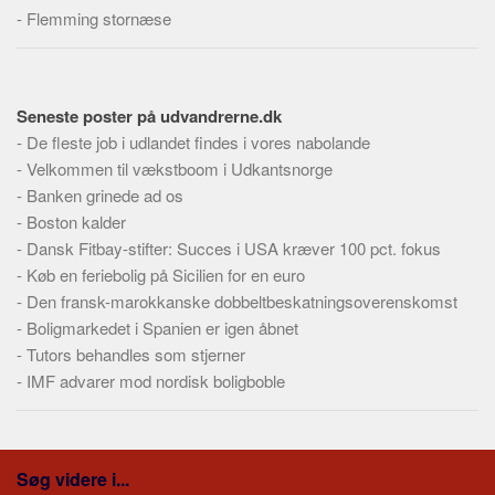
Skribenter
-
Flemming stornæse
Personer
Steder
Seneste poster på udvandrerne.dk
Kilder
-
De fleste job i udlandet findes i vores nabolande
Om
-
Velkommen til vækstboom i Udkantsnorge
-
Webstedet
Banken grinede ad os
-
Boston kalder
Forhistorien
-
Dansk Fitbay-stifter: Succes i USA kræver 100 pct. fokus
Redigering
-
Køb en feriebolig på Sicilien for en euro
Tekstannoncer
-
Den fransk-marokkanske dobbeltbeskatningsoverenskomst
-
Boligmarkedet i Spanien er igen åbnet
Bannere
-
Tutors behandles som stjerner
Hjælp
-
IMF advarer mod nordisk boligboble
Søg videre i...