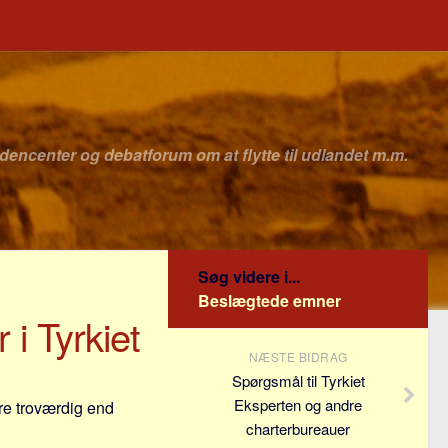
idencenter og debatforum om at flytte til udlandet m.m.
Søg videre i...
Beslægtede emner
i Tyrkiet
NÆSTE BIDRAG
Spørgsmål til Tyrkiet
Eksperten og andre
ere troværdig end
charterbureauer