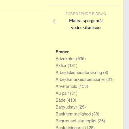
FOREGÅENDE BIDRAG
Ekstra spørgsmål
vedr.skilsmisse
Emner
Advokater
(636)
Aktier
(131)
Arbejdsløshedsforsikring
(8)
Arbejdsmarkedspensioner
(21)
Arveforhold
(153)
Au pair
(31)
Både
(410)
Babyudstyr
(25)
Bankhemmelighed
(38)
Begrænset skattepligt
(36)
Beskatningsret
(128)