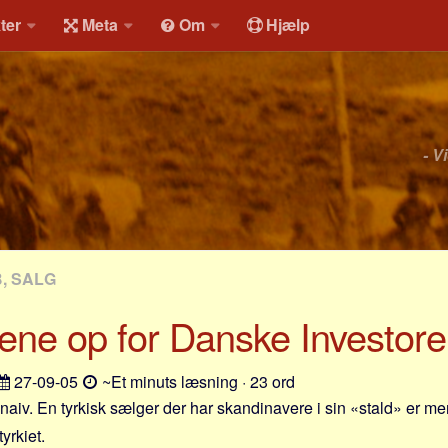
ter
Meta
Om
Hjælp
- V
, SALG
ene op for Danske Investorer 
27-09-05
~Et minuts læsning · 23 ord
t naiv. En tyrkisk sælger der har skandinavere i sin «stald» er m
yrkiet.