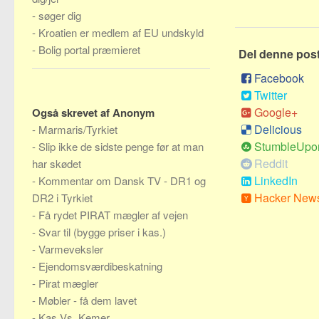
-
søger dig
-
Kroatien er medlem af EU undskyld
-
Bolig portal præmieret
Del denne pos
Facebook
Twitter
Google+
Også skrevet af Anonym
Delicious
-
Marmaris/Tyrkiet
StumbleUpo
-
Slip ikke de sidste penge før at man
Reddit
har skødet
LinkedIn
-
Kommentar om Dansk TV - DR1 og
Hacker New
DR2 i Tyrkiet
-
Få rydet PIRAT mægler af vejen
-
Svar til (bygge priser i kas.)
-
Varmeveksler
-
Ejendomsværdibeskatning
-
Pirat mægler
-
Møbler - få dem lavet
-
Kas Vs. Kemer