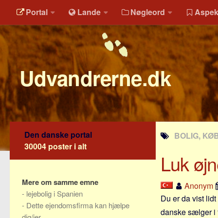
Portal
Lande
Nøgleord
Aspek
Udvandrerne.dk
Den danske portal
BOLIG, KØB
30004 poster i alt
Luk øjn
Mere om samme emne
Anonym
-
lejebolig i Spanien
Du er da vist lid
-
Dette ejendomsfirma kan hjælpe
danske sælger i t
dig/jer