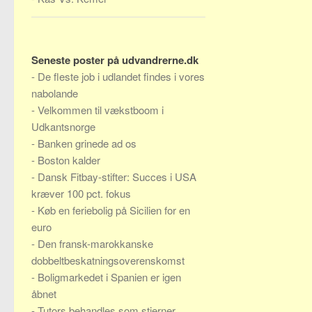
Seneste poster på udvandrerne.dk
-
De fleste job i udlandet findes i vores
nabolande
-
Velkommen til vækstboom i
Udkantsnorge
-
Banken grinede ad os
-
Boston kalder
-
Dansk Fitbay-stifter: Succes i USA
kræver 100 pct. fokus
-
Køb en feriebolig på Sicilien for en
euro
-
Den fransk-marokkanske
dobbeltbeskatningsoverenskomst
-
Boligmarkedet i Spanien er igen
åbnet
-
Tutors behandles som stjerner