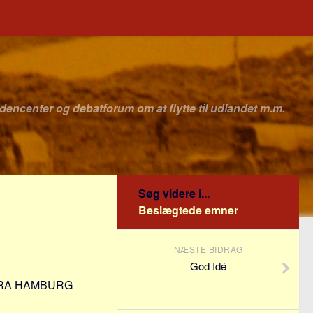
idencenter og debatforum om at flytte til udlandet m.m.
Søg videre i...
Beslægtede emner
NÆSTE BIDRAG
God Idé
FRA HAMBURG