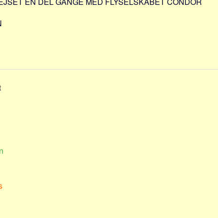
REJSET EN DEL GANGE MED FLYSELSKABET CONDOR
N
t
n
s