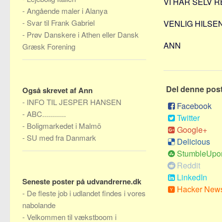
VI HAR SELV 
-
Angående maler i Alanya
-
Svar til Frank Gabriel
VENLIG HILSE
-
Prøv Danskere i Athen eller Dansk
ANN
Græsk Forening
Del denne pos
Også skrevet af Ann
-
INFO TIL JESPER HANSEN
Facebook
-
ABC............
Twitter
-
Boligmarkedet i Malmö
Google+
-
SU med fra Danmark
Delicious
StumbleUpo
Reddit
LinkedIn
Seneste poster på udvandrerne.dk
Hacker New
-
De fleste job i udlandet findes i vores
nabolande
-
Velkommen til vækstboom i