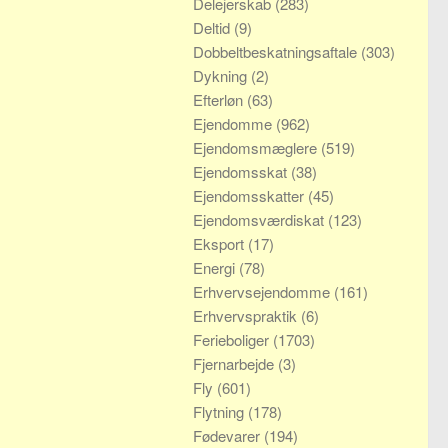
Delejerskab
(283)
Deltid
(9)
Dobbeltbeskatningsaftale
(303)
Dykning
(2)
Efterløn
(63)
Ejendomme
(962)
Ejendomsmæglere
(519)
Ejendomsskat
(38)
Ejendomsskatter
(45)
Ejendomsværdiskat
(123)
Eksport
(17)
Energi
(78)
Erhvervsejendomme
(161)
Erhvervspraktik
(6)
Ferieboliger
(1703)
Fjernarbejde
(3)
Fly
(601)
Flytning
(178)
Fødevarer
(194)