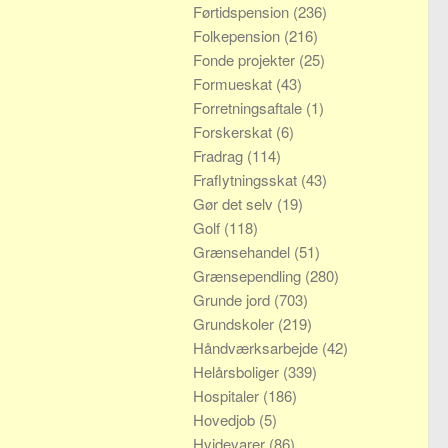
Førtidspension
(236)
Folkepension
(216)
Fonde projekter
(25)
Formueskat
(43)
Forretningsaftale
(1)
Forskerskat
(6)
Fradrag
(114)
Fraflytningsskat
(43)
Gør det selv
(19)
Golf
(118)
Grænsehandel
(51)
Grænsependling
(280)
Grunde jord
(703)
Grundskoler
(219)
Håndværksarbejde
(42)
Helårsboliger
(339)
Hospitaler
(186)
Hovedjob
(5)
Hvidevarer
(86)