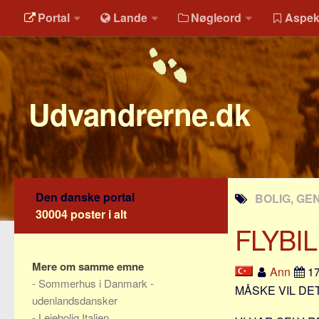
Portal
Lande
Nøgleord
Aspek
Udvandrerne.dk
Den danske portal
BOLIG, GE
30004 poster i alt
FLYBI
Mere om samme emne
Ann
17
-
Sommerhus i Danmark -
MÅSKE VIL DE
udenlandsdansker
-
Lejebolig Italien