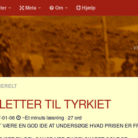
ter
Meta
Om
Hjælp
- V
NERELT
LLETTER TIL TYRKIET
-01-06
~Et minuts læsning · 27 ord
T VÆRE EN GOD IDE AT UNDERSØGE HVAD PRISEN ER 