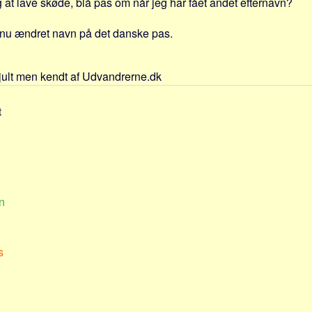
 at lave skøde, blå pas om når jeg har fået andet efternavn?
dnu ændret navn på det danske pas.
jult men kendt af Udvandrerne.dk
t
n
s