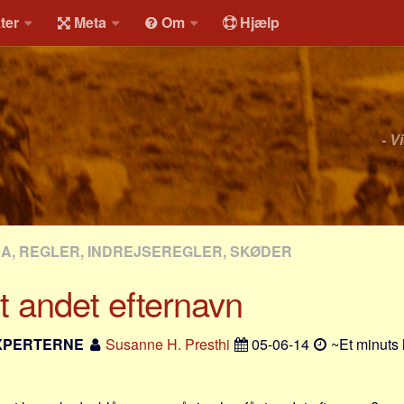
ter
Meta
Om
Hjælp
- V
RA, REGLER, INDREJSEREGLER, SKØDER
t andet efternavn
XPERTERNE
Susanne H. Presthi
05-06-14
~Et minuts 