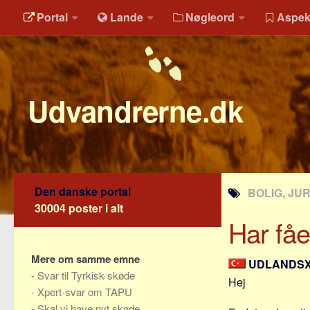
Portal
Lande
Nøgleord
Aspek
Udvandrerne.dk
Den danske portal
BOLIG, JU
30004 poster i alt
Har fåe
Mere om samme emne
UDLANDS
-
Svar til Tyrkisk skøde
Hej
-
Xpert-svar om TAPU
-
Skal vi have nyt skøde