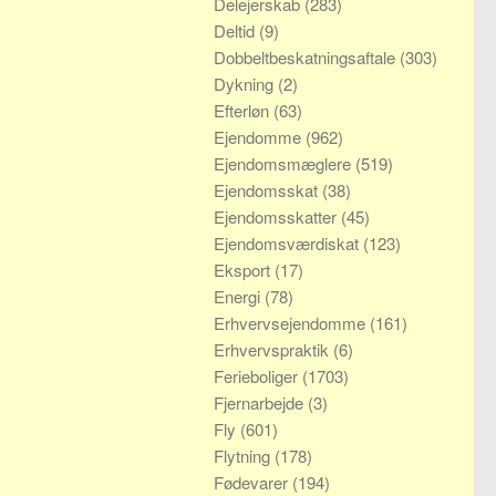
Delejerskab
(283)
Deltid
(9)
Dobbeltbeskatningsaftale
(303)
Dykning
(2)
Efterløn
(63)
Ejendomme
(962)
Ejendomsmæglere
(519)
Ejendomsskat
(38)
Ejendomsskatter
(45)
Ejendomsværdiskat
(123)
Eksport
(17)
Energi
(78)
Erhvervsejendomme
(161)
Erhvervspraktik
(6)
Ferieboliger
(1703)
Fjernarbejde
(3)
Fly
(601)
Flytning
(178)
Fødevarer
(194)