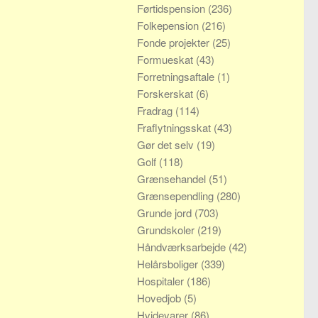
Førtidspension
(236)
Folkepension
(216)
Fonde projekter
(25)
Formueskat
(43)
Forretningsaftale
(1)
Forskerskat
(6)
Fradrag
(114)
Fraflytningsskat
(43)
Gør det selv
(19)
Golf
(118)
Grænsehandel
(51)
Grænsependling
(280)
Grunde jord
(703)
Grundskoler
(219)
Håndværksarbejde
(42)
Helårsboliger
(339)
Hospitaler
(186)
Hovedjob
(5)
Hvidevarer
(86)