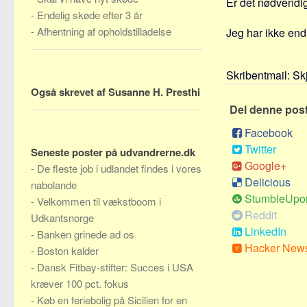
Er det nødvendig
-
Endelig skøde efter 3 år
-
Afhentning af opholdstilladelse
Jeg har ikke en
Skribentmail:
Sk
Også skrevet af Susanne H. Presthi
Del denne pos
Facebook
Twitter
Seneste poster på udvandrerne.dk
Google+
-
De fleste job i udlandet findes i vores
Delicious
nabolande
StumbleUpo
-
Velkommen til vækstboom i
Reddit
Udkantsnorge
LinkedIn
-
Banken grinede ad os
Hacker New
-
Boston kalder
-
Dansk Fitbay-stifter: Succes i USA
kræver 100 pct. fokus
-
Køb en feriebolig på Sicilien for en