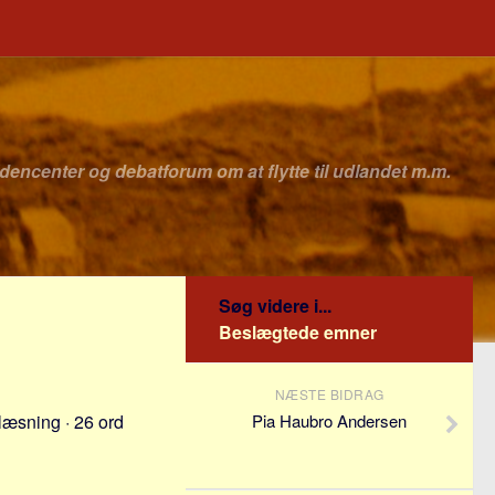
idencenter og debatforum om at flytte til udlandet m.m.
Søg videre i...
Beslægtede emner
NÆSTE BIDRAG
læsning · 26 ord
Pia Haubro Andersen