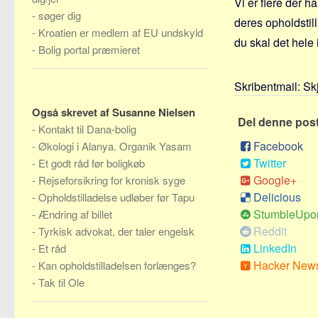
Vi er flere der h
-
søger dig
deres opholdstil
-
Kroatien er medlem af EU undskyld
du skal det hele
-
Bolig portal præmieret
Skribentmail:
Sk
Også skrevet af Susanne Nielsen
Del denne pos
-
Kontakt til Dana-bolig
Facebook
-
Økologi i Alanya. Organik Yasam
Twitter
-
Et godt råd før boligkøb
Google+
-
Rejseforsikring for kronisk syge
Delicious
-
Opholdstilladelse udløber før Tapu
StumbleUpo
-
Ændring af billet
Reddit
-
Tyrkisk advokat, der taler engelsk
LinkedIn
-
Et råd
Hacker New
-
Kan opholdstilladelsen forlænges?
-
Tak til Ole