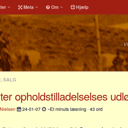
ter
Meta
Om
Hjælp
- V
, SALG
ter opholdstilladelselses udl
Nielsen
24-01-07
~Et minuts læsning · 43 ord