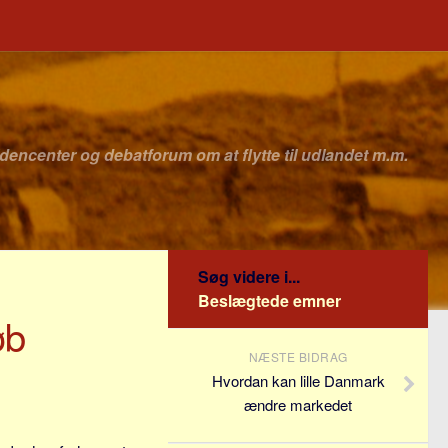
idencenter og debatforum om at flytte til udlandet m.m.
Søg videre i...
Beslægtede emner
øb
NÆSTE BIDRAG
Hvordan kan lille Danmark
ændre markedet