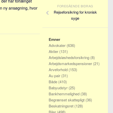
, der har forlænget
FOREGÅENDE BIDRAG
 en ny ansøgning, hvor
Rejseforsikring for kronisk
syge
Emner
Advokater
(636)
Aktier
(131)
Arbejdsløshedsforsikring
(8)
Arbejdsmarkedspensioner
(21)
Arveforhold
(153)
Au pair
(31)
Både
(410)
Babyudstyr
(25)
Bankhemmelighed
(38)
Begrænset skattepligt
(36)
Beskatningsret
(128)
Biler
(498)