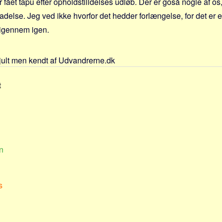
ar fået tapu efter opholdstilldelses udløb. Der er goså nogle af os
ladelse. Jeg ved ikke hvorfor det hedder forlængelse, for det er
 igennem igen.
jult men kendt af Udvandrerne.dk
t
n
s