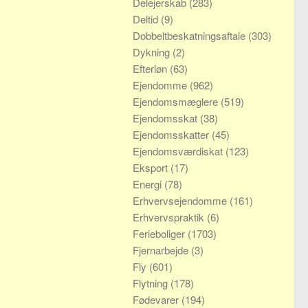
Delejerskab
(283)
Deltid
(9)
Dobbeltbeskatningsaftale
(303)
Dykning
(2)
Efterløn
(63)
Ejendomme
(962)
Ejendomsmæglere
(519)
Ejendomsskat
(38)
Ejendomsskatter
(45)
Ejendomsværdiskat
(123)
Eksport
(17)
Energi
(78)
Erhvervsejendomme
(161)
Erhvervspraktik
(6)
Ferieboliger
(1703)
Fjernarbejde
(3)
Fly
(601)
Flytning
(178)
Fødevarer
(194)