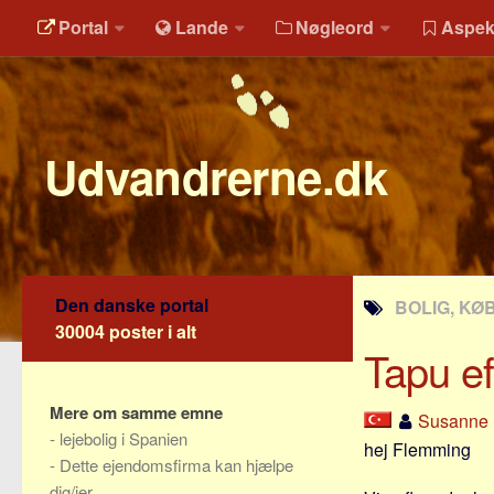
Portal
Lande
Nøgleord
Aspek
Udvandrerne.dk
Den danske portal
BOLIG, KØB
30004 poster i alt
Tapu ef
Mere om samme emne
Susanne 
-
lejebolig i Spanien
hej Flemming
-
Dette ejendomsfirma kan hjælpe
dig/jer