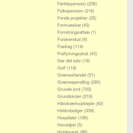
Førtidspension
(236)
Folkepension
(216)
Fonde projekter
(25)
Formueskat
(43)
Forretningsaftale
(1)
Forskerskat
(6)
Fradrag
(114)
Fraflytningsskat
(43)
Gør det selv
(19)
Golf
(118)
Grænsehandel
(51)
Grænsependling
(280)
Grunde jord
(703)
Grundskoler
(219)
Håndværksarbejde
(42)
Helårsboliger
(339)
Hospitaler
(186)
Hovedjob
(5)
Hvidevarer
(86)