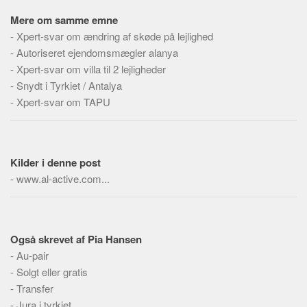
Social sikring og sundhed
Mere om samme emne
Transport
-
Xpert-svar om ændring af skøde på lejlighed
Alle
-
Autoriseret ejendomsmægler alanya
-
Xpert-svar om villa til 2 lejligheder
Aspekter
-
Snydt i Tyrkiet / Antalya
Køb og salg
-
Xpert-svar om TAPU
Økonomi
Jura og regler
Skatter og afgifter
Kilder i denne post
-
www.al-active.com...
Statistik
Praktisk
Alle
Også skrevet af Pia Hansen
Meta
-
Au-pair
-
Solgt eller gratis
Dokumenttyper
-
Transfer
Emner
-
Jura i tyrkiet