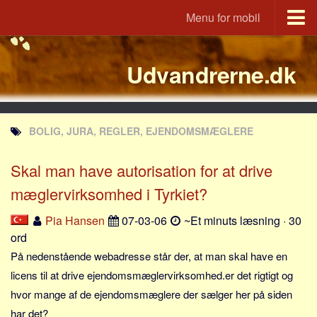
Menu for mobil
Portal
Udvandrerne.dk
Udvandrerne.dk
Utvandrerne.no
Utvandrarna.se
BOLIG, JURA, REGLER, EJENDOMSMÆGLERE
Tyskland.dk
England.dk
Skal man have autorisation for at drive
Rusland.dk
mæglervirksomhed i Tyrkiet?
JLKM.dk
Pia Hansen
07-03-06
~Et minuts læsning · 30
Lande
ord
På nedenstående webadresse står der, at man skal have en
Tyrkiet
licens til at drive ejendomsmæglervirksomhed.er det rigtigt og
Spanien
hvor mange af de ejendomsmæglere der sælger her på siden
Frankrig
har det?