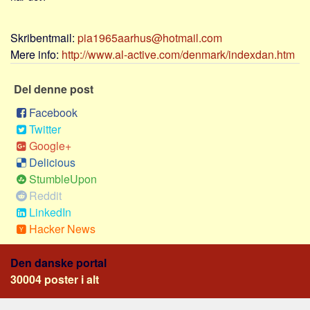
Sverige
Norge
Skribentmail:
pia1965aarhus@hotmail.com
Thailand
Mere info:
http://www.al-active.com/denmark/indexdan.htm
Italien
Del denne post
Grækenland
Facebook
USA
Twitter
Alle
Google+
Nøgleord
Delicious
StumbleUpon
Bolig
Reddit
Job
LinkedIn
Virksomhed
Hacker News
Investering
Den danske portal
Pension og opsparing
30004 poster i alt
Forbrug