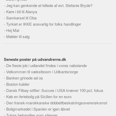
Skribenter
-
Jeg kan genkende et billede af evt. Stefanie Bryde?
Personer
-
Køre i bil til Alanya
-
Samkørsel til Oba
Steder
-
Tyrkiet er IKKE ansvarlig for folks handlinger
Kilder
-
Hej Mai
Om
-
Møbler til salg
Webstedet
Forhistorien
Seneste poster på udvandrerne.dk
Redigering
-
De fleste job i udlandet findes i vores nabolande
Tekstannoncer
-
Velkommen til vækstboom i Udkantsnorge
-
Bannere
Banken grinede ad os
-
Boston kalder
Hjælp
-
Dansk Fitbay-stifter: Succes i USA kræver 100 pct. fokus
-
Køb en feriebolig på Sicilien for en euro
-
Den fransk-marokkanske dobbeltbeskatningsoverenskomst
-
Boligmarkedet i Spanien er igen åbnet
-
Tutors behandles som stjerner