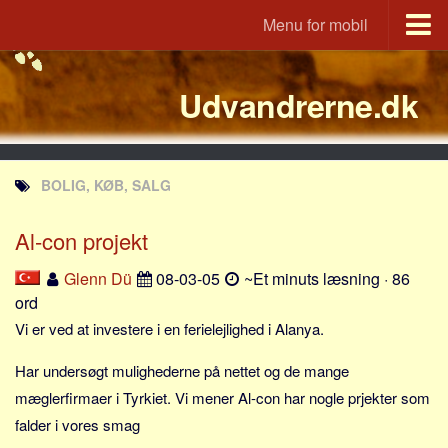
Menu for mobil
Portal
Udvandrerne.dk
Udvandrerne.dk
Utvandrerne.no
Utvandrarna.se
BOLIG, KØB, SALG
Tyskland.dk
England.dk
Al-con projekt
Rusland.dk
Glenn Dü
08-03-05
~Et minuts læsning · 86
JLKM.dk
ord
Lande
Vi er ved at investere i en ferielejlighed i Alanya.
Tyrkiet
Har undersøgt mulighederne på nettet og de mange
Spanien
mæglerfirmaer i Tyrkiet. Vi mener Al-con har nogle prjekter som
falder i vores smag
Frankrig