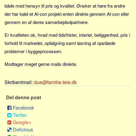
Sverige
både med hensyn til pris og kvalitet. Ønsker at høre fra andre
Norge
der har købt et Al-con projekt enten direkte gennem Al-con eller
Thailand
gennem en af deres samarbejdsdpartnere.
Italien
Er kvaliteten ok, hvad med tidsfrister, interiør, beliggenhed, pris i
Grækenland
forhold til markedet, opfølgning samt løsning af opståede
USA
problemer i byggeprocessen.
Alle
Modtager meget gerne mails direkte.
Nøgleord
Bolig
Skribentmail:
due@familie.tele.dk
Job
Del denne post
Virksomhed
Facebook
Investering
Twitter
Pension og opsparing
Google+
Forbrug
Delicious