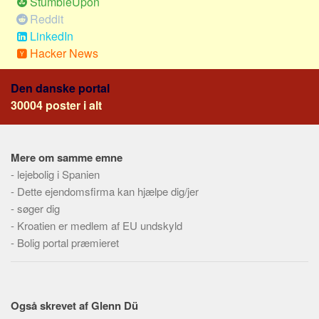
StumbleUpon
Social sikring og sundhed
Reddit
Transport
LinkedIn
Alle
Hacker News
Aspekter
Den danske portal
Køb og salg
30004 poster i alt
Økonomi
Jura og regler
Mere om samme emne
Skatter og afgifter
-
lejebolig i Spanien
Statistik
-
Dette ejendomsfirma kan hjælpe dig/jer
-
søger dig
Praktisk
-
Kroatien er medlem af EU undskyld
Alle
-
Bolig portal præmieret
Meta
Dokumenttyper
Også skrevet af Glenn Dü
Emner