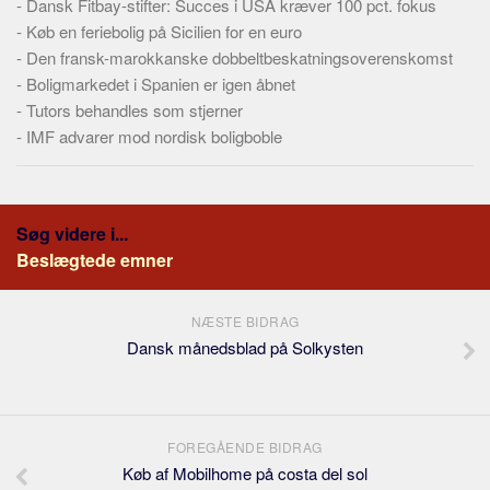
-
Dansk Fitbay-stifter: Succes i USA kræver 100 pct. fokus
-
Køb en feriebolig på Sicilien for en euro
-
Den fransk-marokkanske dobbeltbeskatningsoverenskomst
-
Boligmarkedet i Spanien er igen åbnet
-
Tutors behandles som stjerner
-
IMF advarer mod nordisk boligboble
Søg videre i...
Beslægtede emner
NÆSTE BIDRAG
Dansk månedsblad på Solkysten
FOREGÅENDE BIDRAG
Køb af Mobilhome på costa del sol