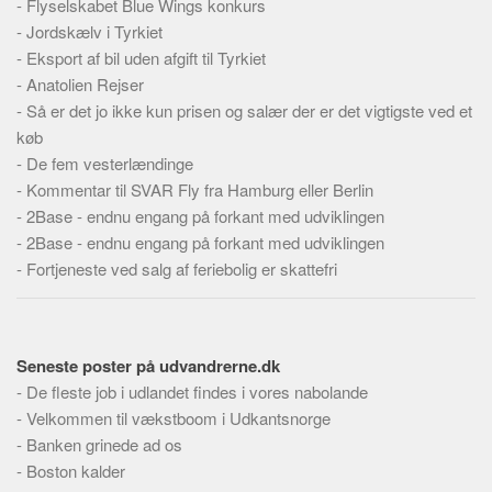
-
Flyselskabet Blue Wings konkurs
Skribenter
-
Jordskælv i Tyrkiet
Personer
-
Eksport af bil uden afgift til Tyrkiet
Steder
-
Anatolien Rejser
-
Så er det jo ikke kun prisen og salær der er det vigtigste ved et
Kilder
køb
Om
-
De fem vesterlændinge
-
Kommentar til SVAR Fly fra Hamburg eller Berlin
Webstedet
-
2Base - endnu engang på forkant med udviklingen
Forhistorien
-
2Base - endnu engang på forkant med udviklingen
Redigering
-
Fortjeneste ved salg af feriebolig er skattefri
Tekstannoncer
Bannere
Seneste poster på udvandrerne.dk
Hjælp
-
De fleste job i udlandet findes i vores nabolande
-
Velkommen til vækstboom i Udkantsnorge
-
Banken grinede ad os
-
Boston kalder