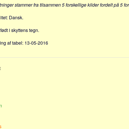
tninger stammer fra tilsammen 5 forskellige kilder fordelt på 5 fo
itet: Dansk.
født i skyttens tegn.
ng af tabel: 13-05-2016
t
n
s