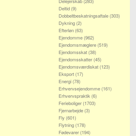
Delejerskab
(283)
Deltid
(9)
Dobbeltbeskatningsaftale
(303)
Dykning
(2)
Efterløn
(63)
Ejendomme
(962)
Ejendomsmæglere
(519)
Ejendomsskat
(38)
Ejendomsskatter
(45)
Ejendomsværdiskat
(123)
Eksport
(17)
Energi
(78)
Erhvervsejendomme
(161)
Erhvervspraktik
(6)
Ferieboliger
(1703)
Fjernarbejde
(3)
Fly
(601)
Flytning
(178)
Fødevarer
(194)