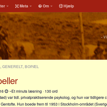
ter
Meta
Om
Hjælp
- V
G, GENERELT, BOPÆL
eller
-16
~Et minuts læsning · 130 ord
død) var tidl. privatpraktiserende psykolog, og hun var tidligere
Gentofte. Hun boede frem til 1953 i Stockholm-området (Sverige