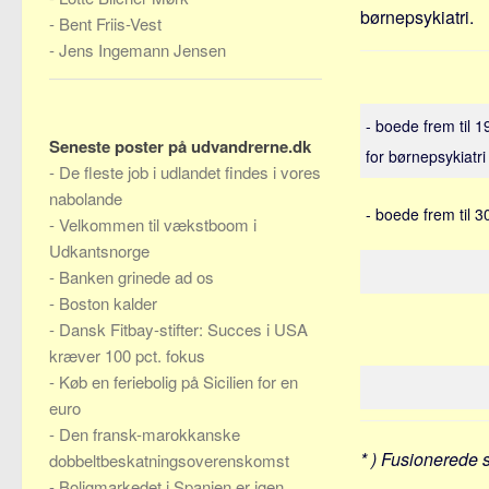
børnepsykiatri.
-
Bent Friis-Vest
-
Jens Ingemann Jensen
- boede frem til 
Seneste poster på udvandrerne.dk
for børnepsykiatri
-
De fleste job i udlandet findes i vores
nabolande
- boede frem til 
-
Velkommen til vækstboom i
Udkantsnorge
-
Banken grinede ad os
-
Boston kalder
-
Dansk Fitbay-stifter: Succes i USA
kræver 100 pct. fokus
-
Køb en feriebolig på Sicilien for en
euro
-
Den fransk-marokkanske
* ) Fusionerede 
dobbeltbeskatningsoverenskomst
-
Boligmarkedet i Spanien er igen