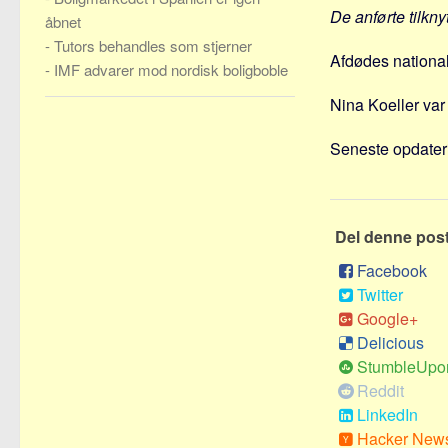
De anførte tilkny
åbnet
-
Tutors behandles som stjerner
Afdødes national
-
IMF advarer mod nordisk boligboble
Nina Koeller var 
Seneste opdateri
Del denne pos
Facebook
Twitter
Google+
Delicious
StumbleUpo
Reddit
LinkedIn
Hacker New