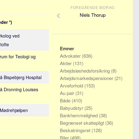
FOREGÅENDE BIDRAG
Niels Thorup
der *)
sykolog ved
tofte
Emner
Advokater
(636)
orum for Teologi og
Aktier
(131)
Arbejdsløshedsforsikring
(8)
på Bispebjerg Hospital
Arbejdsmarkedspensioner
(21)
Arveforhold
(153)
 på Dronning Louises
Au pair
(31)
Både
(410)
Babyudstyr
(25)
 i Mødrehjælpen
Bankhemmelighed
(38)
Begrænset skattepligt
(36)
Beskatningsret
(128)
Biler
(498)