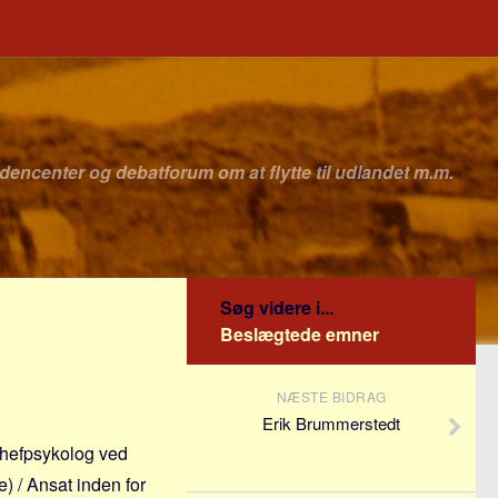
idencenter og debatforum om at flytte til udlandet m.m.
Søg videre i...
Beslægtede emner
NÆSTE BIDRAG
Erik Brummerstedt
 chefpsykolog ved
) / Ansat inden for