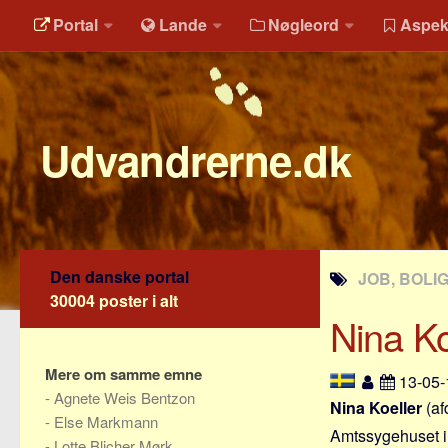
Portal
Lande
Nøgleord
Aspek
Udvandrerne.dk
Den danske portal
JOB, BOLI
30004 poster i alt
Nina Ko
Mere om samme emne
13-05
-
Agnete Weis Bentzon
Nina Koeller
(af
-
Else Markmann
Amtssygehuset i 
-
Lotte Blicher Mørk