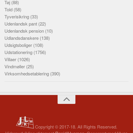
Tøj
(88)
Told
(58)
Tyverisikring
(33)
Udenlandsk pant
(22)
Udenlandsk pension
(10)
Udlandsdanskere
(138)
Udsigtsboliger
(108)
Udstationering
(1756)
Villaer
(1026)
Vindmøller
(25)
Virksomhedsetablering
(390)
Copyright © 2017-18. All Rights Reserved.