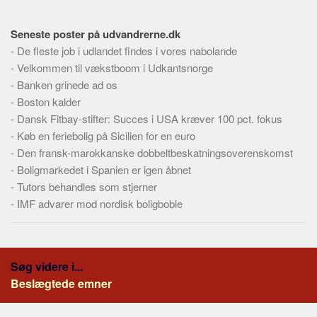
Skribenter
Personer
Seneste poster på udvandrerne.dk
-
De fleste job i udlandet findes i vores nabolande
Steder
-
Velkommen til vækstboom i Udkantsnorge
Kilder
-
Banken grinede ad os
Om
-
Boston kalder
-
Dansk Fitbay-stifter: Succes i USA kræver 100 pct. fokus
Webstedet
-
Køb en feriebolig på Sicilien for en euro
Forhistorien
-
Den fransk-marokkanske dobbeltbeskatningsoverenskomst
Redigering
-
Boligmarkedet i Spanien er igen åbnet
-
Tutors behandles som stjerner
Tekstannoncer
-
IMF advarer mod nordisk boligboble
Bannere
Hjælp
Søg videre i...
Beslægtede emner