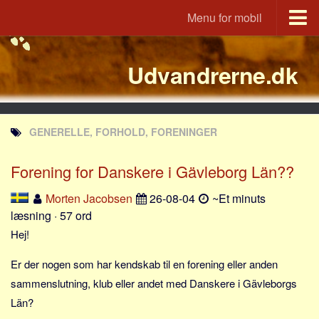
Menu for mobil
Portal
Udvandrerne.dk
Udvandrerne.dk
Utvandrerne.no
Utvandrarna.se
GENERELLE, FORHOLD, FORENINGER
Tyskland.dk
England.dk
Forening for Danskere i Gävleborg Län??
Rusland.dk
Morten Jacobsen
26-08-04
~Et minuts
JLKM.dk
læsning · 57 ord
Lande
Hej!
Tyrkiet
Er der nogen som har kendskab til en forening eller anden
Spanien
sammenslutning, klub eller andet med Danskere i Gävleborgs
Län?
Frankrig