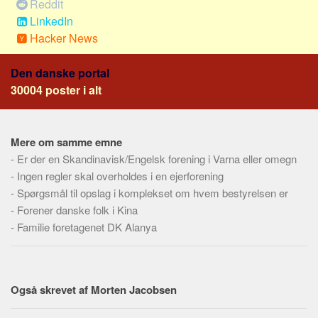
Reddit
Social sikring og sundhed
LinkedIn
Transport
Hacker News
Alle
Den danske portal
Aspekter
30004 poster i alt
Køb og salg
Økonomi
Mere om samme emne
Jura og regler
-
Er der en Skandinavisk/Engelsk forening i Varna eller omegn
Skatter og afgifter
-
Ingen regler skal overholdes i en ejerforening
Statistik
-
Spørgsmål til opslag i komplekset om hvem bestyrelsen er
Praktisk
-
Forener danske folk i Kina
-
Familie foretagenet DK Alanya
Alle
Meta
Dokumenttyper
Også skrevet af Morten Jacobsen
Emner