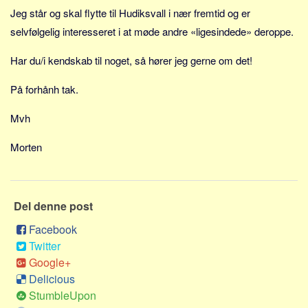
Sverige
Jeg står og skal flytte til Hudiksvall i nær fremtid og er
Norge
selvfølgelig interesseret i at møde andre «ligesindede» deroppe.
Thailand
Har du/i kendskab til noget, så hører jeg gerne om det!
Italien
På forhånh tak.
Grækenland
USA
Mvh
Alle
Morten
Nøgleord
Bolig
Del denne post
Job
Virksomhed
Facebook
Twitter
Investering
Google+
Pension og opsparing
Delicious
Forbrug
StumbleUpon