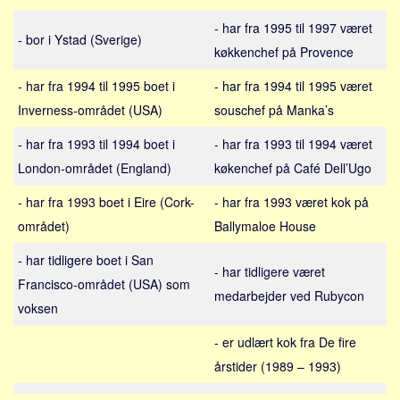
Sverige
- har fra 1995 til 1997 været
Norge
- bor i Ystad (Sverige)
køkkenchef på Provence
Thailand
- har fra 1994 til 1995 boet i
- har fra 1994 til 1995 været
Italien
Inverness-området (USA)
souschef på Manka’s
Grækenland
- har fra 1993 til 1994 boet i
- har fra 1993 til 1994 været
USA
London-området (England)
køkenchef på Café Dell’Ugo
Alle
- har fra 1993 boet i Eire (Cork-
- har fra 1993 været kok på
Nøgleord
området)
Ballymaloe House
Bolig
- har tidligere boet i San
Job
- har tidligere været
Francisco-området (USA) som
Virksomhed
medarbejder ved Rubycon
voksen
Investering
- er udlært kok fra De fire
Pension og opsparing
årstider (1989 – 1993)
Forbrug