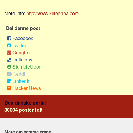
Skribenter
Personer
Mere info:
http://www.killeenna.com
Steder
Del denne post
Kilder
Facebook
Om
Twitter
Google+
Webstedet
Delicious
Forhistorien
StumbleUpon
Redigering
Reddit
Tekstannoncer
LinkedIn
Hacker News
Bannere
Hjælp
Den danske portal
30004 poster i alt
Mere om samme emne