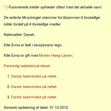
Social sikring og sundhed
* ) Fusionerede steder optræder oftest med det aktuelle navn.
Transport
Alle
De anførte tilknytninger stammer fra tilsammen 6 forskellige
kilder fordelt på 6 forskellige medier.
Aspekter
Nationalitet: Dansk.
Køb og salg
Økonomi
Kille Enna er født i skorpionens tegn.
Jura og regler
Kille Enna er gift med
Morten Høeg-Larsen
.
Skatter og afgifter
Statistik
Personligt websted på dansk
.
Praktisk
Dansk beskrivelse på nettet
.
Alle
Dansk beskrivelse på nettet
.
Meta
Dansk beskrivelse på nettet
.
Dokumenttyper
Emner
Seneste opdatering af tabel: 31-12-2012