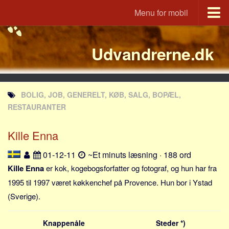
Menu for mobil
Portal
Udvandrerne.dk
Udvandrerne.dk
Utvandrerne.no
Utvandrarna.se
BOLIG, JOB, GENERELT, KØB, SALG, BOPÆL,
Tyskland.dk
RESTAURANTER
England.dk
Kille Enna
Rusland.dk
JLKM.dk
01-12-11
~Et minuts læsning · 188 ord
Lande
Kille Enna
er kok, kogebogsforfatter og fotograf, og hun har fra
1995 til 1997 været køkkenchef på Provence. Hun bor i Ystad
Tyrkiet
(Sverige).
Spanien
Frankrig
Knappenåle
Steder *)