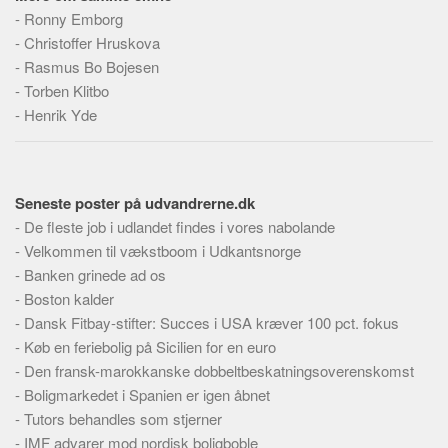
-
Ronny Emborg
-
Christoffer Hruskova
-
Rasmus Bo Bojesen
-
Torben Klitbo
-
Henrik Yde
Seneste poster på udvandrerne.dk
-
De fleste job i udlandet findes i vores nabolande
-
Velkommen til vækstboom i Udkantsnorge
-
Banken grinede ad os
-
Boston kalder
-
Dansk Fitbay-stifter: Succes i USA kræver 100 pct. fokus
-
Køb en feriebolig på Sicilien for en euro
-
Den fransk-marokkanske dobbeltbeskatningsoverenskomst
-
Boligmarkedet i Spanien er igen åbnet
-
Tutors behandles som stjerner
-
IMF advarer mod nordisk boligboble