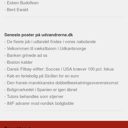
-
Esben Budolfsen
Skribenter
-
Bent Ewald
Personer
Steder
Kilder
Seneste poster på udvandrerne.dk
Om
-
De fleste job i udlandet findes i vores nabolande
-
Velkommen til vækstboom i Udkantsnorge
Webstedet
-
Banken grinede ad os
Forhistorien
-
Boston kalder
Redigering
-
Dansk Fitbay-stifter: Succes i USA kræver 100 pct. fokus
-
Køb en feriebolig på Sicilien for en euro
Tekstannoncer
-
Den fransk-marokkanske dobbeltbeskatningsoverenskomst
Bannere
-
Boligmarkedet i Spanien er igen åbnet
Hjælp
-
Tutors behandles som stjerner
-
IMF advarer mod nordisk boligboble