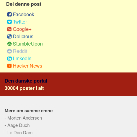
Social sikring og sundhed
Del denne post
Transport
Facebook
Alle
Twitter
Google+
Aspekter
Delicious
Køb og salg
StumbleUpon
Reddit
Økonomi
LinkedIn
Jura og regler
Hacker News
Skatter og afgifter
Den danske portal
Statistik
30004 poster i alt
Praktisk
Alle
Meta
Mere om samme emne
-
Morten Andersen
Dokumenttyper
-
Aage Duch
Emner
-
Le Dao Dam