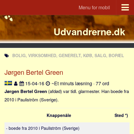
Menu for mobil
Portal
Udvandrerne.dk
Udvandrerne.dk
Utvandrerne.no
Utvandrarna.se
BOLIG, VIRKSOMHED, GENERELT, KØB, SALG, BOPÆL
Tyskland.dk
England.dk
Jørgen Bertel Green
Rusland.dk
15-04-16
~Et minuts læsning · 77 ord
JLKM.dk
Jørgen Bertel Green
(afdød) var tidl. glarmester. Han boede fra
Lande
2010 i Pauliström (Sverige).
Tyrkiet
Knappenåle
Sted *)
Spanien
Frankrig
- boede fra 2010 i Pauliström (Sverige)