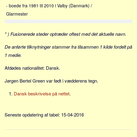
Sverige
- boede fra 1981 til 2010 i Valby (Danmark) /
Norge
Glarmester
Thailand
Italien
* ) Fusionerede steder optræder oftest med det aktuelle navn.
Grækenland
De anførte tilknytninger stammer fra tilsammen 1 kilde fordelt på
USA
1 medie.
Alle
Afdødes nationalitet: Dansk.
Nøgleord
Jørgen Bertel Green var født i vædderens tegn.
Bolig
Job
Dansk beskrivelse på nettet
.
Virksomhed
Investering
Seneste opdatering af tabel: 15-04-2016
Pension og opsparing
Forbrug