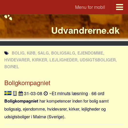
Menu for mobil
Portal
Udvandrerne.dk
Udvandrerne.dk
Utvandrerne.no
Utvandrarna.se
BOLIG, KØB, SALG, BOLIGSALG, EJENDOMME,
Tyskland.dk
HVIDEVARER, KIRKER, LEJLIGHEDER, UDSIGTSBOLIGER,
England.dk
BOPÆL
Rusland.dk
Boligkompagniet
JLKM.dk
31-03-08
~Et minuts læsning · 66 ord
Lande
Boligkompagniet
har kompetencer inden for bolig samt
Tyrkiet
boligsalg, ejendomme, hvidevarer, kirker, lejligheder og
Spanien
udsigtsboliger i Malmø (Sverige).
Frankrig