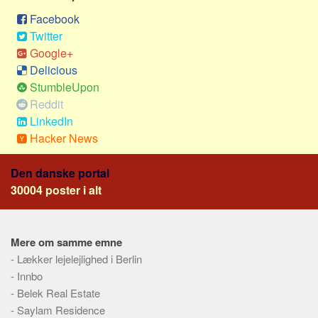
Social sikring og sundhed
Facebook
Transport
Twitter
Alle
Google+
Delicious
Aspekter
StumbleUpon
Køb og salg
Reddit
LinkedIn
Økonomi
Hacker News
Jura og regler
Skatter og afgifter
Den danske portal
Statistik
30004 poster i alt
Praktisk
Alle
Mere om samme emne
Meta
-
Lækker lejelejlighed i Berlin
-
Innbo
Dokumenttyper
-
Belek Real Estate
Emner
-
Saylam Residence