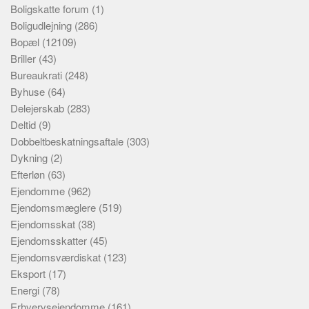
Boligskatte forum
(1)
Boligudlejning
(286)
Bopæl
(12109)
Briller
(43)
Bureaukrati
(248)
Byhuse
(64)
Delejerskab
(283)
Deltid
(9)
Dobbeltbeskatningsaftale
(303)
Dykning
(2)
Efterløn
(63)
Ejendomme
(962)
Ejendomsmæglere
(519)
Ejendomsskat
(38)
Ejendomsskatter
(45)
Ejendomsværdiskat
(123)
Eksport
(17)
Energi
(78)
Erhvervsejendomme
(161)