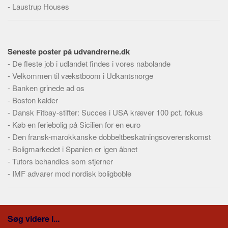
Skribenter
-
Laustrup Houses
Personer
Steder
Seneste poster på udvandrerne.dk
Kilder
-
De fleste job i udlandet findes i vores nabolande
Om
-
Velkommen til vækstboom i Udkantsnorge
-
Banken grinede ad os
Webstedet
-
Boston kalder
Forhistorien
-
Dansk Fitbay-stifter: Succes i USA kræver 100 pct. fokus
Redigering
-
Køb en feriebolig på Sicilien for en euro
-
Den fransk-marokkanske dobbeltbeskatningsoverenskomst
Tekstannoncer
-
Boligmarkedet i Spanien er igen åbnet
Bannere
-
Tutors behandles som stjerner
Hjælp
-
IMF advarer mod nordisk boligboble
Søg videre i...