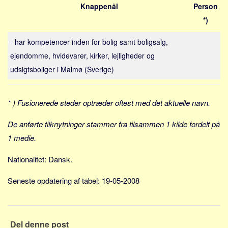
Sverige
Knappenål
Person
*)
Norge
Thailand
- har kompetencer inden for bolig samt boligsalg,
Italien
ejendomme, hvidevarer, kirker, lejligheder og
Grækenland
udsigtsboliger i Malmø (Sverige)
USA
Alle
* ) Fusionerede steder optræder oftest med det aktuelle navn.
Nøgleord
De anførte tilknytninger stammer fra tilsammen 1 kilde fordelt på
Bolig
1 medie.
Job
Nationalitet: Dansk.
Virksomhed
Seneste opdatering af tabel: 19-05-2008
Investering
Pension og opsparing
Forbrug
Del denne post