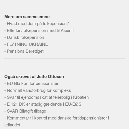
Social sikring og sundhed
Transport
Mere om samme emne
Alle
-
Hvad med dem på folkepension?
Aspekter
-
Efterløn/folkepension med til Asien!!
-
Dansk folkepension
Køb og salg
-
FLYTNING UKRAINE
Økonomi
-
Pensions Berettiget
Jura og regler
Skatter og afgifter
Statistik
Også skrevet af Jette Ottosen
-
EU Blå kort for pensionister
Praktisk
-
Normalt vandforbrug for kompleks
Alle
-
Svar til ejendomsskat af feriebolig i Kroatien
Meta
-
E 121 DK er stadig gældende i EU/EØS
-
SVAR Bilafgift tilbage
Dokumenttyper
-
Kommentar til kontrol med danske førtidspensionister i
Emner
udlandet