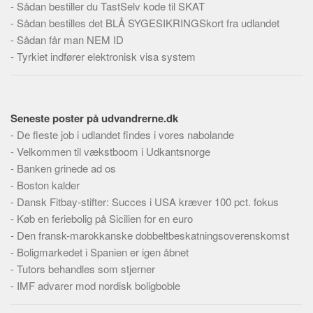
-
Sådan bestiller du TastSelv kode til SKAT
Skribenter
-
Sådan bestilles det BLÅ SYGESIKRINGSkort fra udlandet
Personer
-
Sådan får man NEM ID
Steder
-
Tyrkiet indfører elektronisk visa system
Kilder
Om
Seneste poster på udvandrerne.dk
Webstedet
-
De fleste job i udlandet findes i vores nabolande
Forhistorien
-
Velkommen til vækstboom i Udkantsnorge
Redigering
-
Banken grinede ad os
-
Boston kalder
Tekstannoncer
-
Dansk Fitbay-stifter: Succes i USA kræver 100 pct. fokus
Bannere
-
Køb en feriebolig på Sicilien for en euro
Hjælp
-
Den fransk-marokkanske dobbeltbeskatningsoverenskomst
-
Boligmarkedet i Spanien er igen åbnet
-
Tutors behandles som stjerner
-
IMF advarer mod nordisk boligboble