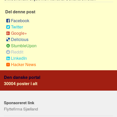
Sverige
Norge
Del denne post
Thailand
Facebook
Twitter
Italien
Google+
Grækenland
Delicious
USA
StumbleUpon
Alle
Reddit
LinkedIn
Nøgleord
Hacker News
Bolig
Den danske portal
Job
30004 poster i alt
Virksomhed
Investering
Pension og opsparing
Sponsoreret link
Flyttefirma Sjælland
Forbrug