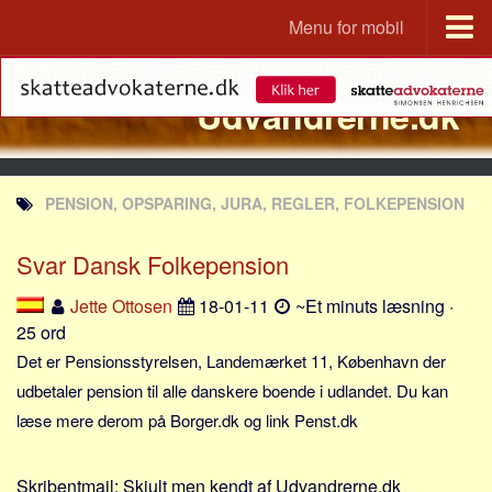
Menu for mobil
Portal
Udvandrerne.dk
Udvandrerne.dk
Utvandrerne.no
Utvandrarna.se
PENSION, OPSPARING, JURA, REGLER, FOLKEPENSION
Tyskland.dk
England.dk
Svar Dansk Folkepension
Rusland.dk
Jette Ottosen
18-01-11
~Et minuts læsning ·
JLKM.dk
25 ord
Lande
Det er Pensionsstyrelsen, Landemærket 11, København der
udbetaler pension til alle danskere boende i udlandet. Du kan
Tyrkiet
læse mere derom på Borger.dk og link Penst.dk
Spanien
Frankrig
Skribentmail:
Skjult men kendt af Udvandrerne.dk