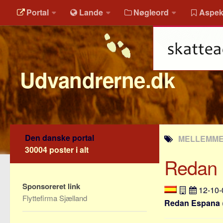
Portal
Lande
Nøgleord
Aspek
Udvandrerne.dk
Den danske portal
MELLEMMEN
30004 poster i alt
Redan
Sponsoreret link
12-10
Flyttefirma Sjælland
Redan Espana