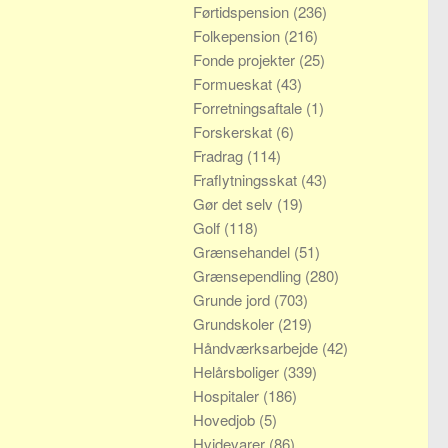
Førtidspension
(236)
Folkepension
(216)
Fonde projekter
(25)
Formueskat
(43)
Forretningsaftale
(1)
Forskerskat
(6)
Fradrag
(114)
Fraflytningsskat
(43)
Gør det selv
(19)
Golf
(118)
Grænsehandel
(51)
Grænsependling
(280)
Grunde jord
(703)
Grundskoler
(219)
Håndværksarbejde
(42)
Helårsboliger
(339)
Hospitaler
(186)
Hovedjob
(5)
Hvidevarer
(86)