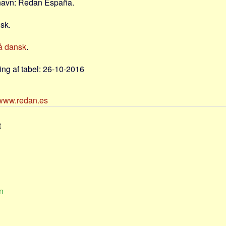
 navn: Redan España.
nsk.
å dansk
.
ng af tabel: 26-10-2016
/www.redan.es
t
n