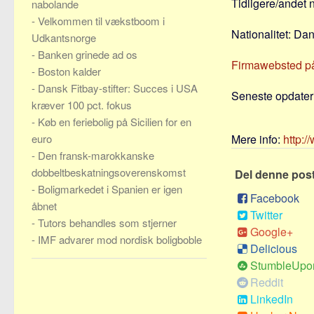
Tidligere/andet
nabolande
-
Velkommen til vækstboom i
Nationalitet: Da
Udkantsnorge
-
Banken grinede ad os
Firmawebsted p
-
Boston kalder
-
Dansk Fitbay-stifter: Succes i USA
Seneste opdateri
kræver 100 pct. fokus
-
Køb en feriebolig på Sicilien for en
euro
Mere info:
http:/
-
Den fransk-marokkanske
dobbeltbeskatningsoverenskomst
Del denne pos
-
Boligmarkedet i Spanien er igen
Facebook
åbnet
Twitter
-
Tutors behandles som stjerner
Google+
-
IMF advarer mod nordisk boligboble
Delicious
StumbleUpo
Reddit
LinkedIn