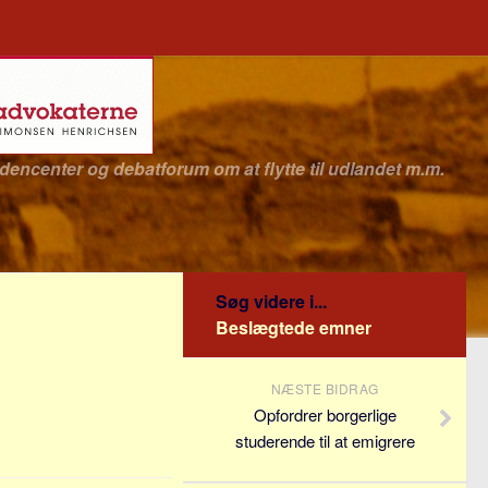
idencenter og debatforum om at flytte til udlandet m.m.
Søg videre i...
Beslægtede emner
NÆSTE BIDRAG
Opfordrer borgerlige
studerende til at emigrere