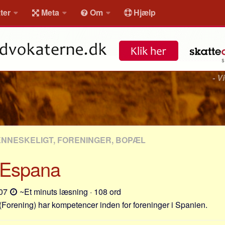
ter
Meta
Om
Hjælp
- V
NESKELIGT, FORENINGER, BOPÆL
 Espana
-07
~Et minuts læsning · 108 ord
(Forening) har kompetencer inden for foreninger i Spanien.