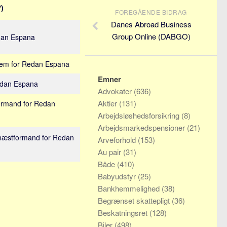
*)
FOREGÅENDE BIDRAG
Danes Abroad Business
Group Online (DABGO)
dan Espana
lem for Redan Espana
Emner
Redan Espana
Advokater
(636)
Aktier
(131)
formand for Redan
Arbejdsløshedsforsikring
(8)
Arbejdsmarkedspensioner
(21)
t næstformand for Redan
Arveforhold
(153)
Au pair
(31)
Både
(410)
Babyudstyr
(25)
Bankhemmelighed
(38)
Begrænset skattepligt
(36)
Beskatningsret
(128)
Biler
(498)