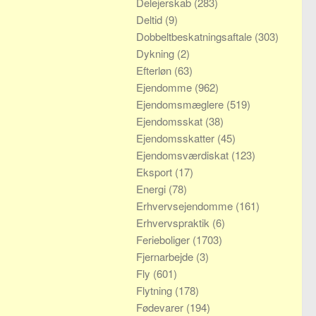
Delejerskab
(283)
Deltid
(9)
Dobbeltbeskatningsaftale
(303)
Dykning
(2)
Efterløn
(63)
Ejendomme
(962)
Ejendomsmæglere
(519)
Ejendomsskat
(38)
Ejendomsskatter
(45)
Ejendomsværdiskat
(123)
Eksport
(17)
Energi
(78)
Erhvervsejendomme
(161)
Erhvervspraktik
(6)
Ferieboliger
(1703)
Fjernarbejde
(3)
Fly
(601)
Flytning
(178)
Fødevarer
(194)