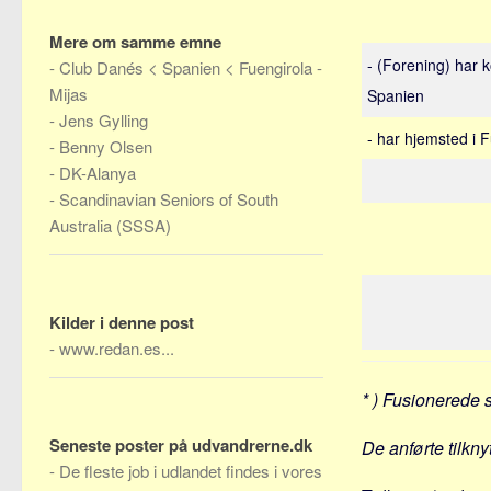
Mere om samme emne
- (Forening) har 
-
Club Danés < Spanien < Fuengirola -
Mijas
Spanien
-
Jens Gylling
- har hjemsted i 
-
Benny Olsen
-
DK-Alanya
-
Scandinavian Seniors of South
Australia (SSSA)
Kilder i denne post
-
www.redan.es...
* ) Fusionerede 
Seneste poster på udvandrerne.dk
De anførte tilkn
-
De fleste job i udlandet findes i vores