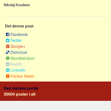
Sverige
Nikolaj Knudsen
Norge
Thailand
Italien
Del denne post
Grækenland
Facebook
Twitter
USA
Google+
Alle
Delicious
Nøgleord
StumbleUpon
Reddit
Bolig
LinkedIn
Job
Hacker News
Virksomhed
Den danske portal
Investering
30004 poster i alt
Pension og opsparing
Forbrug