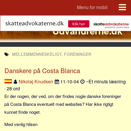
Menu for mobil
Portal
Udvandrerne.dk
Udvandrerne.dk
Utvandrerne.no
Utvandrarna.se
MELLEMMENNESKELIGT, FORENINGER
Tyskland.dk
England.dk
Danskere på Costa Blanca
Rusland.dk
Nikolaj Knudsen
11-10-04
~Et minuts læsning
JLKM.dk
· 28 ord
Lande
Er der nogen, der ved, om der findes nogle danske foreninger
på Costa Blanca eventuelt med websites? Har ikke rigtigt
Tyrkiet
kunnet finde noget.
Spanien
Med venlig hilsen
Frankrig