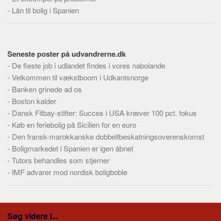
Skribenter
-
Lån til bolig i Spanien
Personer
Steder
Kilder
Seneste poster på udvandrerne.dk
-
De fleste job i udlandet findes i vores nabolande
Om
-
Velkommen til vækstboom i Udkantsnorge
Webstedet
-
Banken grinede ad os
-
Boston kalder
Forhistorien
-
Dansk Fitbay-stifter: Succes i USA kræver 100 pct. fokus
Redigering
-
Køb en feriebolig på Sicilien for en euro
Tekstannoncer
-
Den fransk-marokkanske dobbeltbeskatningsoverenskomst
-
Bannere
Boligmarkedet i Spanien er igen åbnet
-
Tutors behandles som stjerner
Hjælp
-
IMF advarer mod nordisk boligboble
Søg videre i...