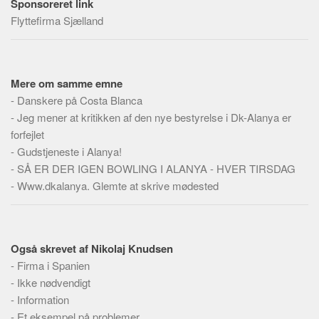
Sponsoreret link
Social sikring og sundhed
Flyttefirma Sjælland
Transport
Alle
Aspekter
Mere om samme emne
Køb og salg
-
Danskere på Costa Blanca
-
Jeg mener at kritikken af den nye bestyrelse i Dk-Alanya er
Økonomi
forfejlet
Jura og regler
-
Gudstjeneste i Alanya!
Skatter og afgifter
-
SÅ ER DER IGEN BOWLING I ALANYA - HVER TIRSDAG
-
Www.dkalanya. Glemte at skrive mødested
Statistik
Praktisk
Alle
Også skrevet af Nikolaj Knudsen
Meta
-
Firma i Spanien
-
Ikke nødvendigt
Dokumenttyper
-
Information
Emner
-
Et eksempel på problemer