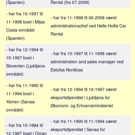
(Spanien)
Rental (fra 07-2008)
Sverige
Norge
- har fra 10-1997 til
- har fra 11-1998 til 06-2008 været
Thailand
11-1998 boet i Mijas
administrationschef ved Helle Hollis Car
Costa-området
Italien
Rental
(Spanien)
Grækenland
- har fra 12-1994 til
USA
- har fra 10-1997 til 11-1998 været
10-1997 boet i
Alle
administration and sales manager ved
Slovenien (Ljubljana-
Nøgleord
Estufas Nordicas
området)
Bolig
- har fra 11-1990 til
- har fra 12-1994 til 10-1997 været
Job
11-1994 boet i
eksportstipendiat i Ljubljana for
Virksomhed
Yemen (Sanaa-
Økonomi- og Erhvervsministeriet
Investering
området)
Pension og opsparing
- har fra 11-1990 til 11-1994 været
- har fra 10-1984 til
Forbrug
eksportstipendiat i Sanaa for
12-1987 boet i Oman