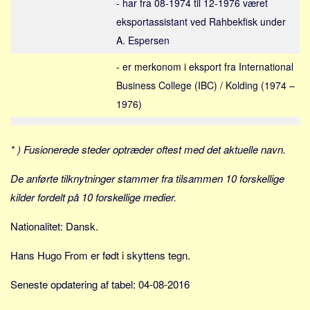
- har fra 08-1974 til 12-1976 været
Skribenter
eksportassistant ved Rahbekfisk under
Personer
A. Espersen
Steder
- er merkonom i eksport fra International
Kilder
Business College (IBC) / Kolding (1974 –
Om
1976)
Webstedet
Forhistorien
* ) Fusionerede steder optræder oftest med det aktuelle navn.
Redigering
De anførte tilknytninger stammer fra tilsammen 10 forskellige
Tekstannoncer
kilder fordelt på 10 forskellige medier.
Bannere
Nationalitet: Dansk.
Hjælp
Hans Hugo From er født i skyttens tegn.
Seneste opdatering af tabel: 04-08-2016