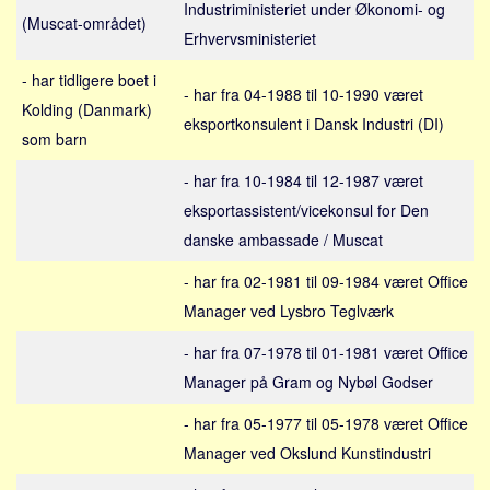
Social sikring og sundhed
Industriministeriet under Økonomi- og
(Muscat-området)
Erhvervsministeriet
Transport
Alle
- har tidligere boet i
- har fra 04-1988 til 10-1990 været
Kolding (Danmark)
Aspekter
eksportkonsulent i Dansk Industri (DI)
som barn
Køb og salg
- har fra 10-1984 til 12-1987 været
Økonomi
eksportassistent/vicekonsul for Den
Jura og regler
danske ambassade / Muscat
Skatter og afgifter
- har fra 02-1981 til 09-1984 været Office
Statistik
Manager ved Lysbro Teglværk
Praktisk
- har fra 07-1978 til 01-1981 været Office
Alle
Manager på Gram og Nybøl Godser
Meta
- har fra 05-1977 til 05-1978 været Office
Dokumenttyper
Manager ved Okslund Kunstindustri
Emner