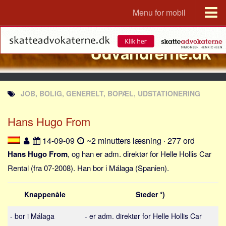
Menu for mobil
Portal
Udvandrerne.dk
Udvandrerne.dk
Utvandrerne.no
Utvandrarna.se
JOB, BOLIG, GENERELT, BOPÆL, UDSTATIONERING
Tyskland.dk
England.dk
Hans Hugo From
Rusland.dk
14-09-09
~2 minutters læsning · 277 ord
JLKM.dk
Hans Hugo From
, og han er adm. direktør for Helle Hollis Car
Lande
Rental (fra 07-2008). Han bor i Málaga (Spanien).
Tyrkiet
Knappenåle
Steder *)
Spanien
Frankrig
- bor i Málaga
- er adm. direktør for Helle Hollis Car