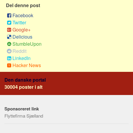
Sverige
Del denne post
Norge
Facebook
Thailand
Twitter
Google+
Italien
Delicious
Grækenland
StumbleUpon
USA
Reddit
LinkedIn
Alle
Hacker News
Nøgleord
Den danske portal
Bolig
30004 poster i alt
Job
Virksomhed
Investering
Sponsoreret link
Flyttefirma Sjælland
Pension og opsparing
Forbrug