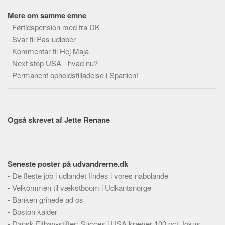
Social sikring og sundhed
Mere om samme emne
Transport
-
Førtidspension med fra DK
Alle
-
Svar til Pas udløber
-
Kommentar til Hej Maja
Aspekter
-
Next stop USA - hvad nu?
Køb og salg
-
Permanent opholdstilladelse i Spanien!
Økonomi
Jura og regler
Skatter og afgifter
Også skrevet af Jette Renane
Statistik
Praktisk
Seneste poster på udvandrerne.dk
Alle
-
De fleste job i udlandet findes i vores nabolande
Meta
-
Velkommen til vækstboom i Udkantsnorge
-
Dokumenttyper
Banken grinede ad os
-
Boston kalder
Emner
-
Dansk Fitbay-stifter: Succes i USA kræver 100 pct. fokus