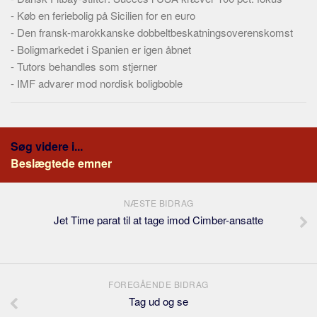
Skribenter
-
Køb en feriebolig på Sicilien for en euro
Personer
-
Den fransk-marokkanske dobbeltbeskatningsoverenskomst
-
Boligmarkedet i Spanien er igen åbnet
Steder
-
Tutors behandles som stjerner
Kilder
-
IMF advarer mod nordisk boligboble
Om
Webstedet
Søg videre i...
Forhistorien
Beslægtede emner
Redigering
Tekstannoncer
NÆSTE BIDRAG
Bannere
Jet Time parat til at tage imod Cimber-ansatte
Hjælp
FOREGÅENDE BIDRAG
Tag ud og se