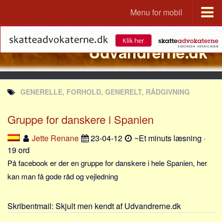
Menu for mobil
Portal
Udvandrerne.dk
Udvandrerne.dk
Utvandrerne.no
Utvandrarna.se
GENERELLE, FORHOLD, GENERELT, RÅDGIVNING
Tyskland.dk
England.dk
Gruppe for danskere i Spanien
Rusland.dk
Jette Renane
23-04-12
~Et minuts læsning ·
JLKM.dk
19 ord
Lande
På facebook er der en gruppe for danskere i hele Spanien, her
kan man få gode råd og vejledning
Tyrkiet
Spanien
Skribentmail:
Skjult men kendt af Udvandrerne.dk
Frankrig