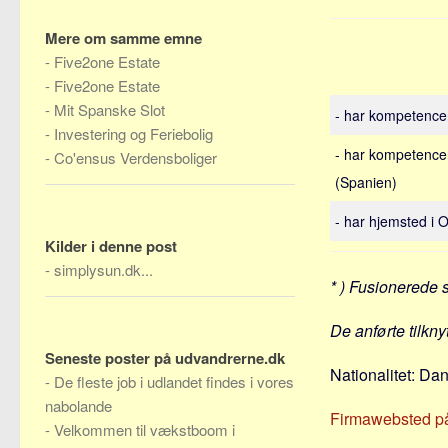
Mere om samme emne
-
Five2one Estate
-
Five2one Estate
-
Mit Spanske Slot
- har kompetencer 
-
Investering og Feriebolig
- har kompetencer 
-
Co'ensus Verdensboliger
(Spanien)
- har hjemsted i
Kilder i denne post
-
simplysun.dk...
* ) Fusionerede 
De anførte tilkn
Seneste poster på udvandrerne.dk
Nationalitet: Da
-
De fleste job i udlandet findes i vores
nabolande
Firmawebsted p
-
Velkommen til vækstboom i