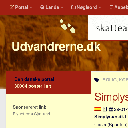
Portal
Lande
Nøgleord
Aspek
Udvandrerne.dk
Den danske portal
BOLIG, KØ
30004 poster i alt
Simply
Sponsoreret link
29-01
Flyttefirma Sjælland
Simplysun.dk
h
Costa (Spanien)