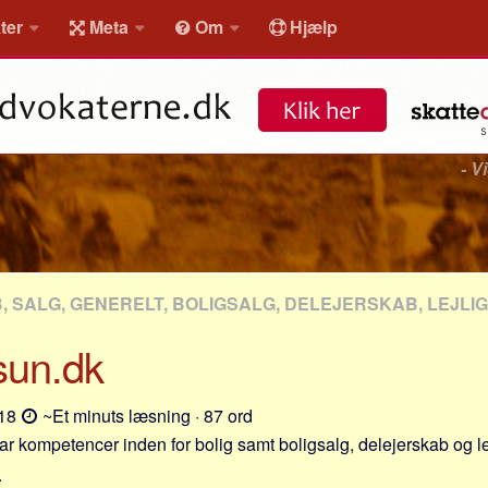
ter
Meta
Om
Hjælp
- V
B, SALG, GENERELT, BOLIGSALG, DELEJERSKAB, LEJL
sun.dk
-18
~Et minuts læsning · 87 ord
ar kompetencer inden for bolig samt boligsalg, delejerskab og le
.