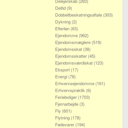
Delejerskab
(283)
Deltid
(9)
Dobbeltbeskatningsaftale
(303)
Dykning
(2)
Efterløn
(63)
Ejendomme
(962)
Ejendomsmæglere
(519)
Ejendomsskat
(38)
Ejendomsskatter
(45)
Ejendomsværdiskat
(123)
Eksport
(17)
Energi
(78)
Erhvervsejendomme
(161)
Erhvervspraktik
(6)
Ferieboliger
(1703)
Fjernarbejde
(3)
Fly
(601)
Flytning
(178)
Fødevarer
(194)