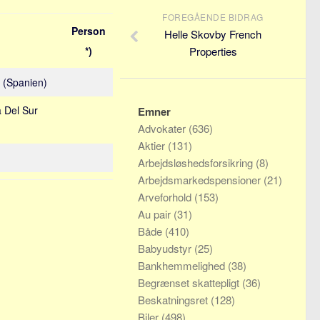
FOREGÅENDE BIDRAG
Person
Helle Skovby French
*)
Properties
a (Spanien)
a Del Sur
Emner
Advokater
(636)
Aktier
(131)
Arbejdsløshedsforsikring
(8)
Arbejdsmarkedspensioner
(21)
Arveforhold
(153)
Au pair
(31)
Både
(410)
Babyudstyr
(25)
Bankhemmelighed
(38)
Begrænset skattepligt
(36)
Beskatningsret
(128)
Biler
(498)