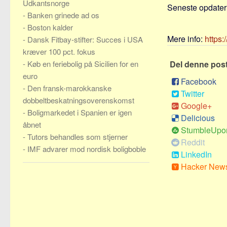
Udkantsnorge
Seneste opdateri
-
Banken grinede ad os
-
Boston kalder
Mere info:
https:
-
Dansk Fitbay-stifter: Succes i USA
kræver 100 pct. fokus
-
Køb en feriebolig på Sicilien for en
Del denne pos
euro
Facebook
-
Den fransk-marokkanske
Twitter
dobbeltbeskatningsoverenskomst
Google+
-
Boligmarkedet i Spanien er igen
Delicious
åbnet
StumbleUpo
-
Tutors behandles som stjerner
Reddit
-
IMF advarer mod nordisk boligboble
LinkedIn
Hacker New