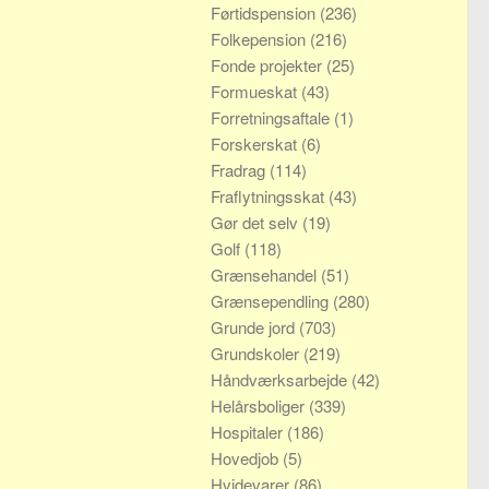
Førtidspension
(236)
Folkepension
(216)
Fonde projekter
(25)
Formueskat
(43)
Forretningsaftale
(1)
Forskerskat
(6)
Fradrag
(114)
Fraflytningsskat
(43)
Gør det selv
(19)
Golf
(118)
Grænsehandel
(51)
Grænsependling
(280)
Grunde jord
(703)
Grundskoler
(219)
Håndværksarbejde
(42)
Helårsboliger
(339)
Hospitaler
(186)
Hovedjob
(5)
Hvidevarer
(86)