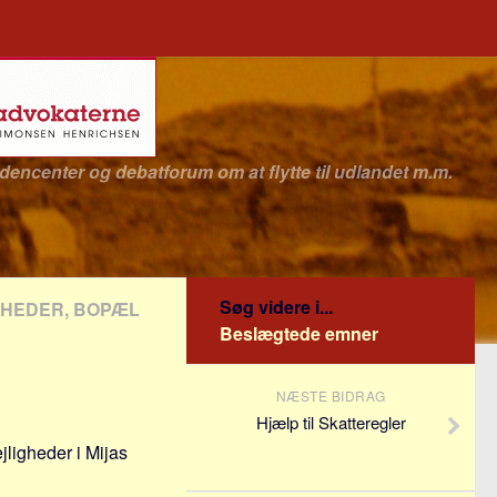
idencenter og debatforum om at flytte til udlandet m.m.
Søg videre i...
IGHEDER, BOPÆL
Beslægtede emner
NÆSTE BIDRAG
Hjælp til Skatteregler
jligheder i Mijas