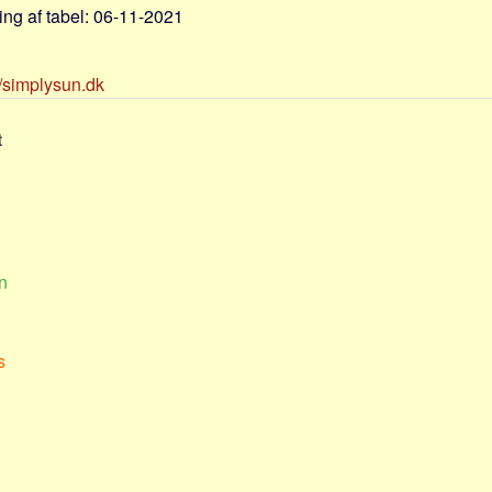
ng af tabel: 06-11-2021
//simplysun.dk
t
n
s