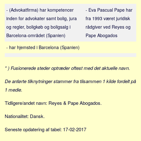
Sverige
- (Advokatfirma) har kompetencer
- Eva Pascual Pape har
Norge
inden for advokater samt bolig, jura
fra 1993 været juridisk
Thailand
og regler, boligkøb og boligsalg i
rådgiver ved Reyes og
Italien
Barcelona-området (Spanien)
Pape Abogados
Grækenland
- har hjemsted i Barcelona (Spanien)
USA
Alle
* ) Fusionerede steder optræder oftest med det aktuelle navn.
Nøgleord
De anførte tilknytninger stammer fra tilsammen 1 kilde fordelt på
Bolig
1 medie.
Job
Tidligere/andet navn: Reyes & Pape Abogados.
Virksomhed
Investering
Nationalitet: Dansk.
Pension og opsparing
Seneste opdatering af tabel: 17-02-2017
Forbrug