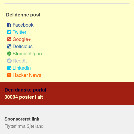
Social sikring og sundhed
Transport
Del denne post
Alle
Facebook
Aspekter
Twitter
Google+
Køb og salg
Delicious
Økonomi
StumbleUpon
Jura og regler
Reddit
LinkedIn
Skatter og afgifter
Hacker News
Statistik
Praktisk
Den danske portal
30004 poster i alt
Alle
Meta
Sponsoreret link
Dokumenttyper
Flyttefirma Sjælland
Emner