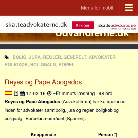
Menu for mobil
Portal
Udvandrerne.dk
Udvandrerne.dk
Utvandrerne.no
Utvandrarna.se
BOLIG, JURA, REGLER, GENERELT, ADVOKATER,
Tyskland.dk
BOLIGKØB, BOLIGSALG, BOPÆL
England.dk
Reyes og Pape Abogados
Rusland.dk
JLKM.dk
17-02-16
~Et minuts læsning · 98 ord
Lande
Reyes og Pape Abogados
(Advokatfirma) har kompetencer
inden for advokater samt bolig, jura og regler, boligkøb og
Tyrkiet
boligsalg i Barcelona-området (Spanien).
Spanien
Frankrig
Knappenåle
Person *)