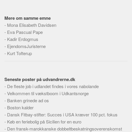
Skribenter
Personer
Mere om samme emne
Steder
-
Mona Elisabeth Davidsen
Kilder
-
Eva Pascual Pape
-
Kadir Erdogmus
Om
-
EjendomsJuristerne
Webstedet
-
Kurt Tofterup
Forhistorien
Redigering
Seneste poster på udvandrerne.dk
Tekstannoncer
-
De fleste job i udlandet findes i vores nabolande
Bannere
-
Velkommen til vækstboom i Udkantsnorge
Hjælp
-
Banken grinede ad os
-
Boston kalder
-
Dansk Fitbay-stifter: Succes i USA kræver 100 pct. fokus
-
Køb en feriebolig på Sicilien for en euro
-
Den fransk-marokkanske dobbeltbeskatningsoverenskomst