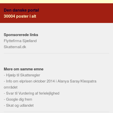
Social sikring og sundhed
Transport
Den danske portal
30004 poster i alt
Alle
Aspekter
Sponsorerede links
Køb og salg
Flyttefirma Sjælland
Økonomi
Skattemail.dk
Jura og regler
Skatter og afgifter
Statistik
Mere om samme emne
Praktisk
-
Hjælp til Skatteregler
-
Info om elprisen oktober 2014 i Alanya Saray/Kleopatra
Alle
området
Meta
-
Svar til Vurdering af ferielejlighed
-
Google dig frem
Dokumenttyper
-
Skat og udlandet
Emner