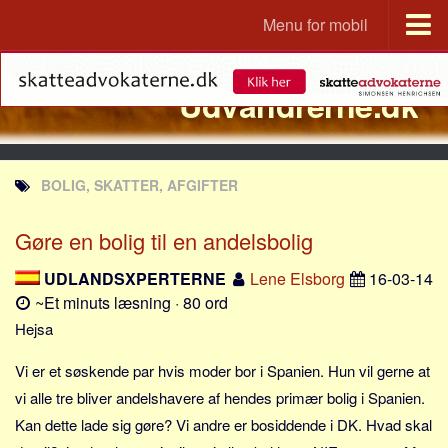
Menu for mobil
Portal
Udvandrerne.dk
Udvandrerne.dk
Utvandrerne.no
Utvandrarna.se
BOLIG, SKATTER, AFGIFTER
Tyskland.dk
England.dk
Gøre en bolig til en andelsbolig
Rusland.dk
UDLANDSXPERTERNE
Lene Elsborg
16-03-14
JLKM.dk
~Et minuts læsning · 80 ord
Lande
Hejsa
Tyrkiet
Vi er et søskende par hvis moder bor i Spanien. Hun vil gerne at
Spanien
vi alle tre bliver andelshavere af hendes primær bolig i Spanien.
Kan dette lade sig gøre? Vi andre er bosiddende i DK. Hvad skal
Frankrig