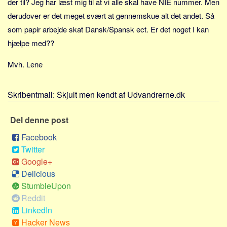
der til? Jeg har læst mig til at vi alle skal have NIE nummer. Men
Sverige
derudover er det meget svært at gennemskue alt det andet. Så
Norge
som papir arbejde skat Dansk/Spansk ect. Er det noget I kan
Thailand
hjælpe med??
Italien
Mvh. Lene
Grækenland
USA
Skribentmail:
Skjult men kendt af Udvandrerne.dk
Alle
Nøgleord
Del denne post
Bolig
Facebook
Twitter
Job
Google+
Virksomhed
Delicious
Investering
StumbleUpon
Reddit
Pension og opsparing
LinkedIn
Forbrug
Hacker News