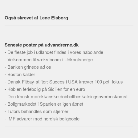
Skribenter
Personer
Også skrevet af Lene Elsborg
Steder
Kilder
Om
Seneste poster på udvandrerne.dk
-
De fleste job i udlandet findes i vores nabolande
Webstedet
-
Velkommen til vækstboom i Udkantsnorge
Forhistorien
-
Banken grinede ad os
Redigering
-
Boston kalder
-
Dansk Fitbay-stifter: Succes i USA kræver 100 pct. fokus
Tekstannoncer
-
Køb en feriebolig på Sicilien for en euro
Bannere
-
Den fransk-marokkanske dobbeltbeskatningsoverenskomst
Hjælp
-
Boligmarkedet i Spanien er igen åbnet
-
Tutors behandles som stjerner
-
IMF advarer mod nordisk boligboble