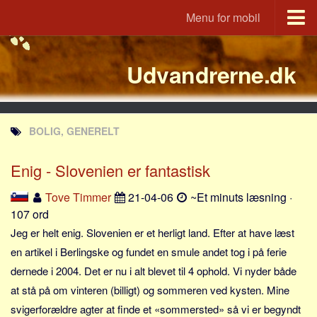
Menu for mobil
Portal
Udvandrerne.dk
Udvandrerne.dk
Utvandrerne.no
Utvandrarna.se
BOLIG, GENERELT
Tyskland.dk
England.dk
Enig - Slovenien er fantastisk
Rusland.dk
Tove Timmer
21-04-06
~Et minuts læsning ·
JLKM.dk
107 ord
Lande
Jeg er helt enig. Slovenien er et herligt land. Efter at have læst
en artikel i Berlingske og fundet en smule andet tog i på ferie
Tyrkiet
dernede i 2004. Det er nu i alt blevet til 4 ophold. Vi nyder både
Spanien
at stå på om vinteren (billigt) og sommeren ved kysten. Mine
Frankrig
svigerforældre agter at finde et «sommersted» så vi er begyndt