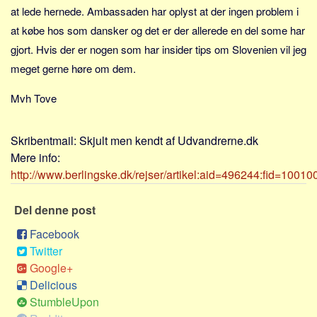
Sverige
at lede hernede. Ambassaden har oplyst at der ingen problem i
Norge
at købe hos som dansker og det er der allerede en del some har
gjort. Hvis der er nogen som har insider tips om Slovenien vil jeg
Thailand
meget gerne høre om dem.
Italien
Grækenland
Mvh Tove
USA
Alle
Skribentmail:
Skjult men kendt af Udvandrerne.dk
Mere info:
Nøgleord
http://www.berlingske.dk/rejser/artikel:aid=496244:fid=10010
Bolig
Del denne post
Job
Virksomhed
Facebook
Twitter
Investering
Google+
Pension og opsparing
Delicious
Forbrug
StumbleUpon