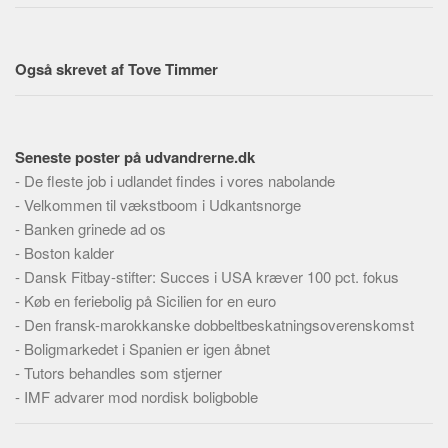
Skribenter
Personer
Også skrevet af Tove Timmer
Steder
Kilder
Om
Seneste poster på udvandrerne.dk
Webstedet
-
De fleste job i udlandet findes i vores nabolande
-
Velkommen til vækstboom i Udkantsnorge
Forhistorien
-
Banken grinede ad os
Redigering
-
Boston kalder
Tekstannoncer
-
Dansk Fitbay-stifter: Succes i USA kræver 100 pct. fokus
-
Bannere
Køb en feriebolig på Sicilien for en euro
-
Den fransk-marokkanske dobbeltbeskatningsoverenskomst
Hjælp
-
Boligmarkedet i Spanien er igen åbnet
-
Tutors behandles som stjerner
-
IMF advarer mod nordisk boligboble