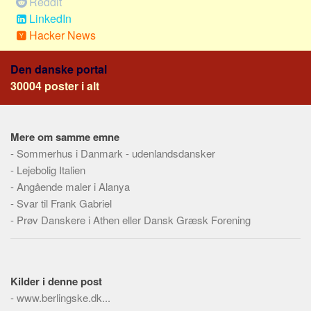
Reddit
Social sikring og sundhed
LinkedIn
Transport
Hacker News
Alle
Den danske portal
Aspekter
30004 poster i alt
Køb og salg
Økonomi
Mere om samme emne
Jura og regler
-
Sommerhus i Danmark - udenlandsdansker
Skatter og afgifter
-
Lejebolig Italien
Statistik
-
Angående maler i Alanya
-
Svar til Frank Gabriel
Praktisk
-
Prøv Danskere i Athen eller Dansk Græsk Forening
Alle
Meta
Dokumenttyper
Kilder i denne post
-
Emner
www.berlingske.dk...