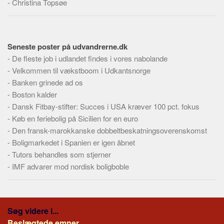
-
Christina Topsøe
Seneste poster på udvandrerne.dk
-
De fleste job i udlandet findes i vores nabolande
-
Velkommen til vækstboom i Udkantsnorge
-
Banken grinede ad os
-
Boston kalder
-
Dansk Fitbay-stifter: Succes i USA kræver 100 pct. fokus
-
Køb en feriebolig på Sicilien for en euro
-
Den fransk-marokkanske dobbeltbeskatningsoverenskomst
-
Boligmarkedet i Spanien er igen åbnet
-
Tutors behandles som stjerner
-
IMF advarer mod nordisk boligboble
Søg videre i...
Beslægtede emner