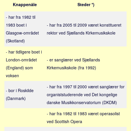
Sverige
Knappenåle
Steder *)
Norge
- har fra 1982 til
Thailand
1983 boet i
- har fra 2005 til 2009 været konstitueret
Italien
Glasgow-området
rektor ved Sjællands Kirkemusikskole
Grækenland
(Skotland)
USA
- har tidligere boet i
Alle
London-området
- er sanglærer ved Sjællands
Nøgleord
(England) som
Kirkemusikskole (fra 1992)
voksen
Bolig
- har fra 1997 til 2000 været sanglærer for
Job
- bor i Roskilde
organiststuderende ved Det kongelige
Virksomhed
(Danmark)
danske Musikkonservatorium (DKDM)
Investering
- har fra 1982 til 1983 været operasolist
Pension og opsparing
ved Scottish Opera
Forbrug