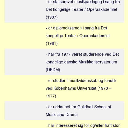
Social sikring og sundhed
- er statsprøvet musikpædagog i sang fra
Det kongelige Teater / Operaakademiet
Transport
(1987)
Alle
- er diplomeksamen i sang fra Det
Aspekter
kongelige Teater / Operaakademiet
Køb og salg
(1981)
Økonomi
- har fra 1977 været studerende ved Det
Jura og regler
kongelige danske Musikkonservatorium
Skatter og afgifter
(DKDM)
Statistik
- er studier i musikvidenskab og fonetik
Praktisk
ved Københavns Universitet (1970 –
Alle
1977)
Meta
- er uddannet fra Guildhall School of
Dokumenttyper
Music and Drama
Emner
- har interesseret sig for og/eller haft stor