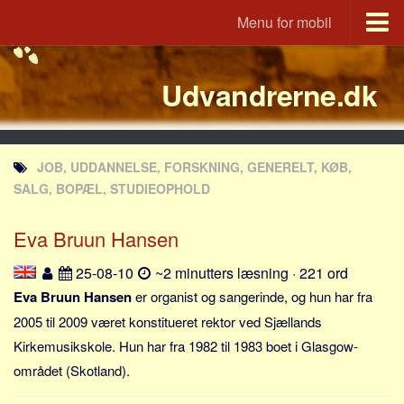
Menu for mobil
Portal
Udvandrerne.dk
Udvandrerne.dk
Utvandrerne.no
Utvandrarna.se
JOB, UDDANNELSE, FORSKNING, GENERELT, KØB,
Tyskland.dk
SALG, BOPÆL, STUDIEOPHOLD
England.dk
Eva Bruun Hansen
Rusland.dk
JLKM.dk
25-08-10
~2 minutters læsning · 221 ord
Lande
Eva Bruun Hansen
er organist og sangerinde, og hun har fra
2005 til 2009 været konstitueret rektor ved Sjællands
Tyrkiet
Kirkemusikskole. Hun har fra 1982 til 1983 boet i Glasgow-
Spanien
området (Skotland).
Frankrig