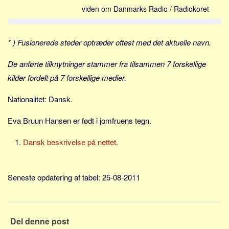
Skribenter
viden om Danmarks Radio / Radiokoret
Personer
Steder
* ) Fusionerede steder optræder oftest med det aktuelle navn.
Kilder
De anførte tilknytninger stammer fra tilsammen 7 forskellige
Om
kilder fordelt på 7 forskellige medier.
Webstedet
Nationalitet: Dansk.
Forhistorien
Eva Bruun Hansen er født i jomfruens tegn.
Redigering
Tekstannoncer
Dansk beskrivelse på nettet
.
Bannere
Hjælp
Seneste opdatering af tabel: 25-08-2011
Del denne post