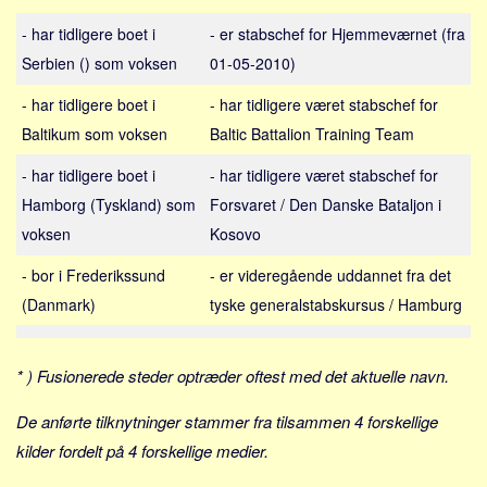
Sverige
- har tidligere boet i
- er stabschef for Hjemmeværnet (fra
Norge
Serbien () som voksen
01-05-2010)
Thailand
- har tidligere boet i
- har tidligere været stabschef for
Italien
Baltikum som voksen
Baltic Battalion Training Team
Grækenland
- har tidligere boet i
- har tidligere været stabschef for
USA
Hamborg (Tyskland) som
Forsvaret / Den Danske Bataljon i
Alle
voksen
Kosovo
Nøgleord
- bor i Frederikssund
- er videregående uddannet fra det
Bolig
(Danmark)
tyske generalstabskursus / Hamburg
Job
Virksomhed
* ) Fusionerede steder optræder oftest med det aktuelle navn.
Investering
De anførte tilknytninger stammer fra tilsammen 4 forskellige
Pension og opsparing
kilder fordelt på 4 forskellige medier.
Forbrug