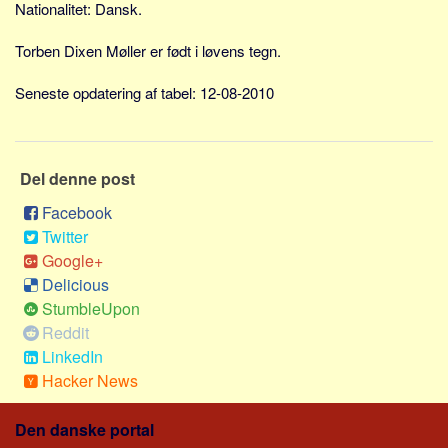
Social sikring og sundhed
Nationalitet: Dansk.
Transport
Torben Dixen Møller er født i løvens tegn.
Alle
Seneste opdatering af tabel: 12-08-2010
Aspekter
Køb og salg
Økonomi
Del denne post
Jura og regler
Facebook
Skatter og afgifter
Twitter
Google+
Statistik
Delicious
Praktisk
StumbleUpon
Alle
Reddit
LinkedIn
Meta
Hacker News
Dokumenttyper
Den danske portal
Emner