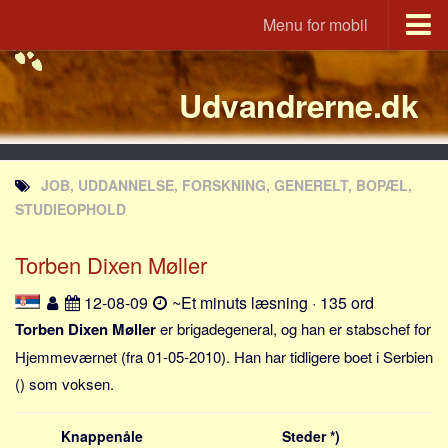
Menu for mobil
Portal
Udvandrerne.dk
Udvandrerne.dk
Utvandrerne.no
Utvandrarna.se
JOB, UDDANNELSE, FORSKNING, GENERELT, BOPÆL,
Tyskland.dk
STUDIEOPHOLD
England.dk
Torben Dixen Møller
Rusland.dk
JLKM.dk
12-08-09
~Et minuts læsning · 135 ord
Lande
Torben Dixen Møller
er brigadegeneral, og han er stabschef for
Hjemmeværnet (fra 01-05-2010). Han har tidligere boet i Serbien
Tyrkiet
() som voksen.
Spanien
Frankrig
Knappenåle
Steder *)