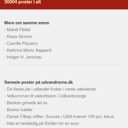
30004 poster i alt
Skribenter
Personer
Steder
Mere om samme emne
-
Mahdi Fleifel
Kilder
-
Klaus Skriver
Om
-
Camille Pissarro
-
Kathrine Mertz Aagaard
Webstedet
-
Holger H. Jerichau
Forhistorien
Redigering
Tekstannoncer
Seneste poster på udvandrerne.dk
Bannere
-
De fleste job i udlandet findes i vores nabolande
-
Velkommen til vækstboom i Udkantsnorge
Hjælp
-
Banken grinede ad os
-
Boston kalder
-
Dansk Fitbay-stifter: Succes i USA kræver 100 pct. fokus
-
Køb en feriebolig på Sicilien for en euro