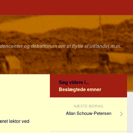
idencenter og debatforum om at flytte til udlandet m.m.
Søg videre i...
Beslægtede emner
NÆSTE BIDRAG
Allan Schouw-Petersen
æret lektor ved