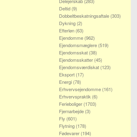
Delejerskab
(283)
Deltid
(9)
Dobbeltbeskatningsaftale
(303)
Dykning
(2)
Efterløn
(63)
Ejendomme
(962)
Ejendomsmæglere
(519)
Ejendomsskat
(38)
Ejendomsskatter
(45)
Ejendomsværdiskat
(123)
Eksport
(17)
Energi
(78)
Erhvervsejendomme
(161)
Erhvervspraktik
(6)
Ferieboliger
(1703)
Fjernarbejde
(3)
Fly
(601)
Flytning
(178)
Fødevarer
(194)