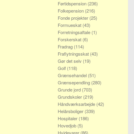
Førtidspension
(236)
Folkepension
(216)
Fonde projekter
(25)
Formueskat
(43)
Forretningsaftale
(1)
Forskerskat
(6)
Fradrag
(114)
Fraflytningsskat
(43)
Gør det selv
(19)
Golf
(118)
Grænsehandel
(51)
Grænsependling
(280)
Grunde jord
(703)
Grundskoler
(219)
Håndværksarbejde
(42)
Helårsboliger
(339)
Hospitaler
(186)
Hovedjob
(5)
Hvidevarer
(86)