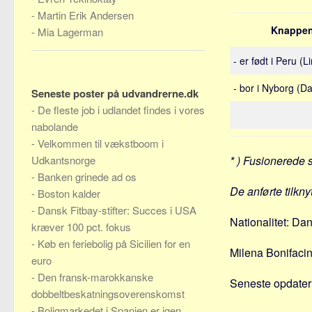
-
Martin Erik Andersen
Knappen
-
Mia Lagerman
- er født i Peru (L
- bor i Nyborg (D
Seneste poster på udvandrerne.dk
-
De fleste job i udlandet findes i vores
nabolande
-
Velkommen til vækstboom i
Udkantsnorge
* ) Fusionerede 
-
Banken grinede ad os
De anførte tilkn
-
Boston kalder
-
Dansk Fitbay-stifter: Succes i USA
Nationalitet: Da
kræver 100 pct. fokus
-
Køb en feriebolig på Sicilien for en
Milena Bonifacini
euro
-
Den fransk-marokkanske
Seneste opdateri
dobbeltbeskatningsoverenskomst
-
Boligmarkedet i Spanien er igen