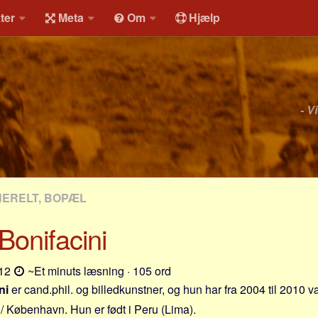
ter
Meta
Om
Hjælp
- V
NERELT, BOPÆL
Bonifacini
-12
~Et minuts læsning · 105 ord
ni
er cand.phil. og billedkunstner, og hun har fra 2004 til 2010 v
 København. Hun er født i Peru (Lima).