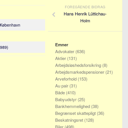
FOREGÅENDE BIDRAG
Hans Henrik Lüttichau-
Holm
/ København
Emner
1989)
Advokater
(636)
Aktier
(131)
Arbejdsløshedsforsikring
(8)
Arbejdsmarkedspensioner
(21)
Arveforhold
(153)
Au pair
(31)
Både
(410)
Babyudstyr
(25)
Bankhemmelighed
(38)
Begrænset skattepligt
(36)
Beskatningsret
(128)
Biler
(498)