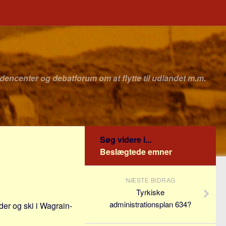
idencenter og debatforum om at flytte til udlandet m.m.
Søg videre i...
Beslægtede emner
NÆSTE BIDRAG
Tyrkiske
administrationsplan 634?
der og ski i Wagrain-