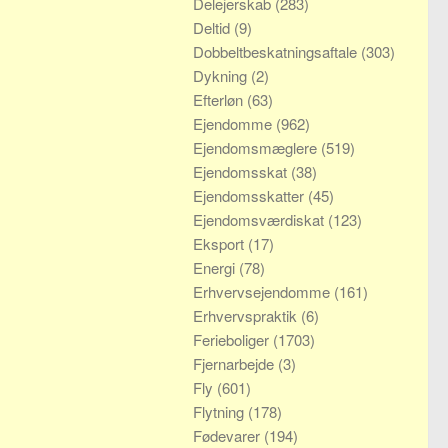
Delejerskab
(283)
Deltid
(9)
Dobbeltbeskatningsaftale
(303)
Dykning
(2)
Efterløn
(63)
Ejendomme
(962)
Ejendomsmæglere
(519)
Ejendomsskat
(38)
Ejendomsskatter
(45)
Ejendomsværdiskat
(123)
Eksport
(17)
Energi
(78)
Erhvervsejendomme
(161)
Erhvervspraktik
(6)
Ferieboliger
(1703)
Fjernarbejde
(3)
Fly
(601)
Flytning
(178)
Fødevarer
(194)