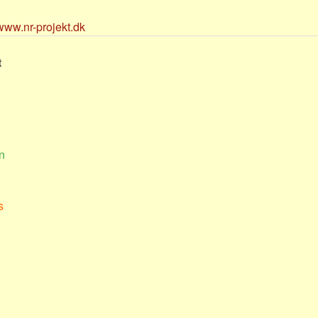
/www.nr-projekt.dk
t
n
s