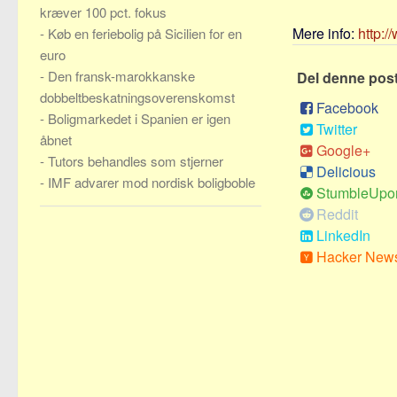
kræver 100 pct. fokus
Mere info:
http:/
-
Køb en feriebolig på Sicilien for en
euro
-
Den fransk-marokkanske
Del denne pos
dobbeltbeskatningsoverenskomst
Facebook
-
Boligmarkedet i Spanien er igen
Twitter
åbnet
Google+
-
Tutors behandles som stjerner
Delicious
-
IMF advarer mod nordisk boligboble
StumbleUpo
Reddit
LinkedIn
Hacker New