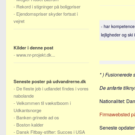
-
Rekord i stigninger på boligpriser
-
Ejendomspriser skyder fortsat i
vejret
- har kompetencer 
lejligheder og ski
Kilder i denne post
-
www.nr-projekt.dk...
* ) Fusionerede 
Seneste poster på udvandrerne.dk
De anførte tilkn
-
De fleste job i udlandet findes i vores
nabolande
Nationalitet: Da
-
Velkommen til vækstboom i
Udkantsnorge
Firmawebsted p
-
Banken grinede ad os
-
Boston kalder
Seneste opdateri
-
Dansk Fitbay-stifter: Succes i USA