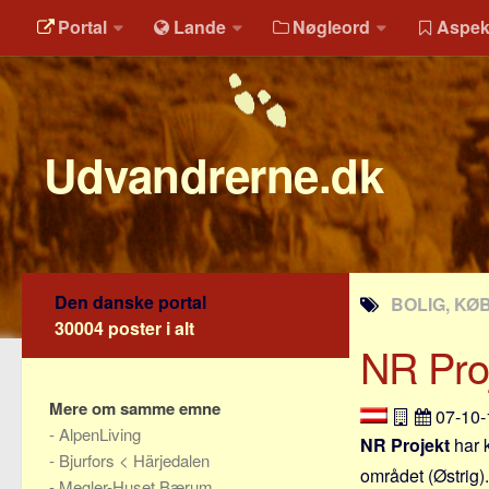
Portal
Lande
Nøgleord
Aspek
Udvandrerne.dk
Den danske portal
BOLIG, KØB
30004 poster i alt
NR Pro
Mere om samme emne
07-10
-
AlpenLiving
NR Projekt
har k
-
Bjurfors < Härjedalen
området (Østrig).
-
Megler-Huset Bærum