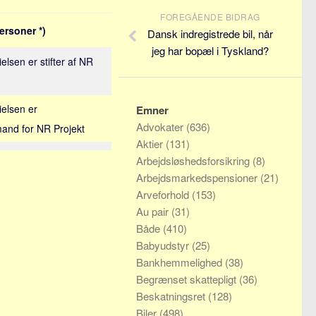
FOREGÅENDE BIDRAG
ersoner *)
Dansk indregistrede bil, når
jeg har bopæl i Tyskland?
elsen er stifter af NR
ielsen er
Emner
Advokater
(636)
mand for NR Projekt
Aktier
(131)
Arbejdsløshedsforsikring
(8)
Arbejdsmarkedspensioner
(21)
Arveforhold
(153)
Au pair
(31)
Både
(410)
Babyudstyr
(25)
Bankhemmelighed
(38)
Begrænset skattepligt
(36)
Beskatningsret
(128)
Biler
(498)