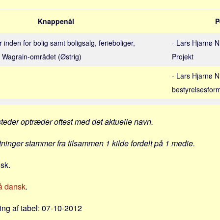
Knappenål
P
inden for bolig samt boligsalg, ferieboliger,
- Lars Hjarnø Ni
 i Wagrain-området (Østrig)
Projekt
- Lars Hjarnø N
bestyrelsesfor
steder optræder oftest med det aktuelle navn.
ytninger stammer fra tilsammen 1 kilde fordelt på 1 medie.
nsk.
å dansk
.
ng af tabel: 07-10-2012