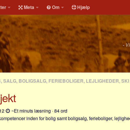
ter
Meta
Om
Hjælp
- V
, SALG, BOLIGSALG, FERIEBOLIGER, LEJLIGHEDER, SKI
jekt
-12
~Et minuts læsning · 84 ord
ompetencer inden for bolig samt boligsalg, ferieboliger, lejlighe