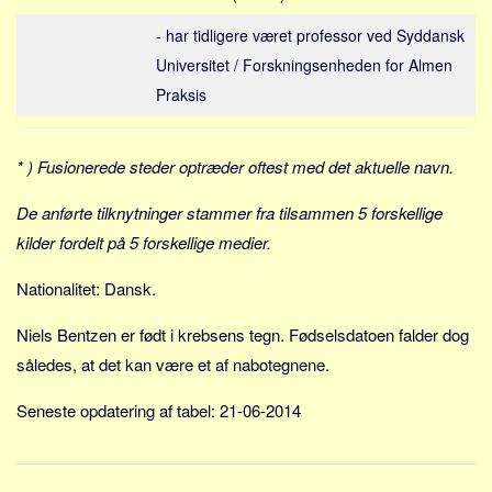
Social sikring og sundhed
- har tidligere været professor ved Syddansk
Transport
Universitet / Forskningsenheden for Almen
Alle
Praksis
Aspekter
Køb og salg
* ) Fusionerede steder optræder oftest med det aktuelle navn.
Økonomi
De anførte tilknytninger stammer fra tilsammen 5 forskellige
Jura og regler
kilder fordelt på 5 forskellige medier.
Skatter og afgifter
Nationalitet: Dansk.
Statistik
Praktisk
Niels Bentzen er født i krebsens tegn. Fødselsdatoen falder dog
Alle
således, at det kan være et af nabotegnene.
Meta
Seneste opdatering af tabel: 21-06-2014
Dokumenttyper
Emner