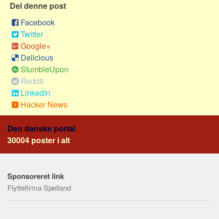
Del denne post
Skribenter
Personer
Facebook
Twitter
Steder
Google+
Kilder
Delicious
Om
StumbleUpon
Reddit
Webstedet
LinkedIn
Forhistorien
Hacker News
Redigering
Den danske portal
Tekstannoncer
30004 poster i alt
Bannere
Hjælp
Sponsoreret link
Flyttefirma Sjælland