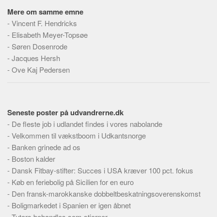
Mere om samme emne
-
Vincent F. Hendricks
-
Elisabeth Meyer-Topsøe
-
Søren Dosenrode
-
Jacques Hersh
-
Ove Kaj Pedersen
Seneste poster på udvandrerne.dk
-
De fleste job i udlandet findes i vores nabolande
-
Velkommen til vækstboom i Udkantsnorge
-
Banken grinede ad os
-
Boston kalder
-
Dansk Fitbay-stifter: Succes i USA kræver 100 pct. fokus
-
Køb en feriebolig på Sicilien for en euro
-
Den fransk-marokkanske dobbeltbeskatningsoverenskomst
-
Boligmarkedet i Spanien er igen åbnet
-
Tutors behandles som stjerner