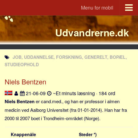
Menu for mobil
Portal
Udvandrerne.dk
Udvandrerne.dk
Utvandrerne.no
Utvandrarna.se
JOB, UDDANNELSE, FORSKNING, GENERELT, BOPÆL,
Tyskland.dk
STUDIEOPHOLD
England.dk
Niels Bentzen
Rusland.dk
JLKM.dk
21-06-09
~Et minuts læsning · 184 ord
Lande
Niels Bentzen
er cand.med., og han er professor i almen
medicin ved Aalborg Universitet (fra 01-01-2014). Han har fra
Tyrkiet
2000 til 2007 boet i Trondheim-området (Norge).
Spanien
Frankrig
Knappenåle
Steder *)