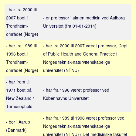
Sverige
- har fra 2000 til
Norge
2007 boet i
- er professor i almen medicin ved Aalborg
Thailand
Trondheim-
Universitet (fra 01-01-2014)
Italien
området (Norge)
Grækenland
- har fra 1989 til
- har fra 2000 til 2007 været professor, Dept.
USA
1996 boet i
of Public Health and General Practice i
Alle
Trondheim-
Norges teknisk-naturvitenskapelige
Nøgleord
området (Norge)
universitet (NTNU)
Bolig
- har frem til
1971 boet på
- har fra 1996 været professor ved
Job
New Zealand /
Københavns Universitet
Virksomhed
Turnusophold
Investering
- har fra 1989 til 1996 været professor ved
Pension og opsparing
- bor i Aarup
Norges teknisk-naturvitenskapelige
Forbrug
(Danmark)
universitet (NTNU) / Det medisinske fakultet