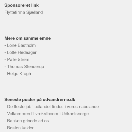
Skribenter
Sponsoreret link
Flyttefirma Sjælland
Personer
Steder
Kilder
Mere om samme emne
Om
-
Lone Bastholm
-
Webstedet
Lotte Hedeager
-
Palle Strøm
Forhistorien
-
Thomas Stenderup
Redigering
-
Helge Kragh
Tekstannoncer
Bannere
Hjælp
Seneste poster på udvandrerne.dk
-
De fleste job i udlandet findes i vores nabolande
-
Velkommen til vækstboom i Udkantsnorge
-
Banken grinede ad os
-
Boston kalder