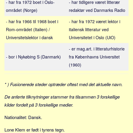
- har fra 1972 boet i Oslo-
- har tidligere været litterær
Sverige
området (Norge)
redaktør ved Danmarks Radio
Norge
Thailand
- har fra 1966 til 1968 boet i
- har fra 1972 været lektor i
Rom-området (Italien) /
italiensk litteratur ved
Italien
Universitetslektor i dansk
Universitetet i Oslo (UiO)
Grækenland
USA
- er mag.art. i litteraturhistorie
- bor i Nykøbing S (Danmark)
fra Københavns Universitet
Alle
(1960)
Nøgleord
Bolig
* ) Fusionerede steder optræder oftest med det aktuelle navn.
Job
De anførte tilknytninger stammer fra tilsammen 3 forskellige
Virksomhed
kilder fordelt på 3 forskellige medier.
Investering
Pension og opsparing
Nationalitet: Dansk.
Forbrug
Lone Klem er født i tyrens tegn.