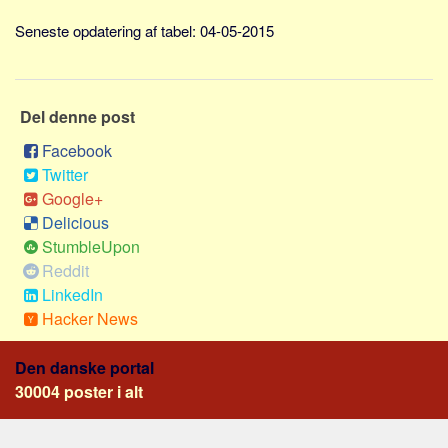
Social sikring og sundhed
Seneste opdatering af tabel: 04-05-2015
Transport
Alle
Aspekter
Del denne post
Køb og salg
Facebook
Økonomi
Twitter
Google+
Jura og regler
Delicious
Skatter og afgifter
StumbleUpon
Statistik
Reddit
LinkedIn
Praktisk
Hacker News
Alle
Meta
Den danske portal
30004 poster i alt
Dokumenttyper
Emner