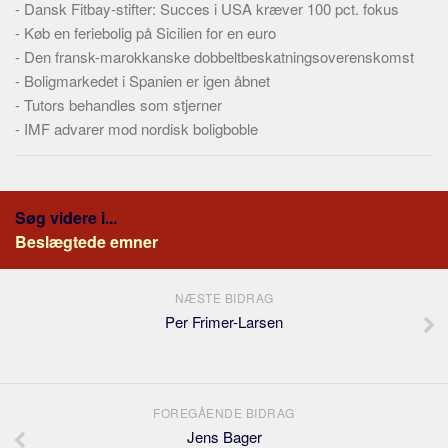
-
Dansk Fitbay-stifter: Succes i USA kræver 100 pct. fokus
-
Køb en feriebolig på Sicilien for en euro
-
Den fransk-marokkanske dobbeltbeskatningsoverenskomst
-
Boligmarkedet i Spanien er igen åbnet
-
Tutors behandles som stjerner
-
IMF advarer mod nordisk boligboble
Søg videre i...
Beslægtede emner
NÆSTE BIDRAG
Per Frimer-Larsen
FOREGÅENDE BIDRAG
Jens Bager