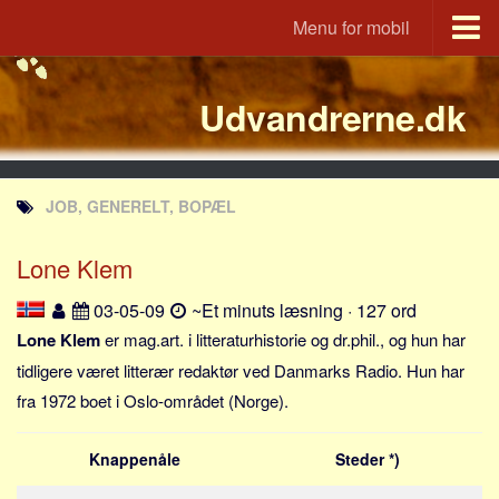
Menu for mobil
Portal
Udvandrerne.dk
Udvandrerne.dk
Utvandrerne.no
Utvandrarna.se
JOB, GENERELT, BOPÆL
Tyskland.dk
England.dk
Lone Klem
Rusland.dk
03-05-09
~Et minuts læsning · 127 ord
JLKM.dk
Lone Klem
er mag.art. i litteraturhistorie og dr.phil., og hun har
Lande
tidligere været litterær redaktør ved Danmarks Radio. Hun har
fra 1972 boet i Oslo-området (Norge).
Tyrkiet
Spanien
Knappenåle
Steder *)
Frankrig