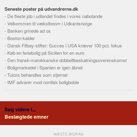
Skribenter
Seneste poster på udvandrerne.dk
Personer
-
De fleste job i udlandet findes i vores nabolande
Steder
-
Velkommen til vækstboom i Udkantsnorge
-
Banken grinede ad os
Kilder
-
Boston kalder
Om
-
Dansk Fitbay-stifter: Succes i USA kræver 100 pct. fokus
-
Køb en feriebolig på Sicilien for en euro
Webstedet
-
Den fransk-marokkanske dobbeltbeskatningsoverenskomst
Forhistorien
-
Boligmarkedet i Spanien er igen åbnet
Redigering
-
Tutors behandles som stjerner
-
IMF advarer mod nordisk boligboble
Tekstannoncer
Bannere
Hjælp
Søg videre i...
Beslægtede emner
NÆSTE BIDRAG