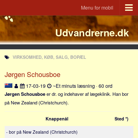
Menu for mobil
Portal
Udvandrerne.dk
Udvandrerne.dk
Utvandrerne.no
Utvandrarna.se
VIRKSOMHED, KØB, SALG, BOPÆL
Tyskland.dk
England.dk
Jørgen Schousboe
Rusland.dk
17-03-19
~Et minuts læsning · 60 ord
JLKM.dk
Jørgen Schousboe
er dr. og indehaver af lægeklinik. Han bor
Lande
på New Zealand (Christchurch).
Tyrkiet
Knappenål
Sted *)
Spanien
Frankrig
- bor på New Zealand (Christchurch)