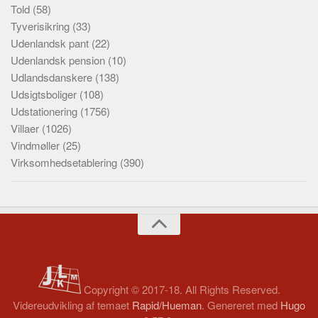
Told
(58)
Tyverisikring
(33)
Udenlandsk pant
(22)
Udenlandsk pension
(10)
Udlandsdanskere
(138)
Udsigtsboliger
(108)
Udstationering
(1756)
Villaer
(1026)
Vindmøller
(25)
Virksomhedsetablering
(390)
Copyright © 2017-18. All Rights Reserved.
Videreudvikling af temaet
Rapid/Hueman
. Genereret med
Hugo