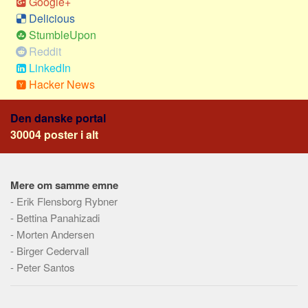
Google+
Social sikring og sundhed
Delicious
Transport
StumbleUpon
Alle
Reddit
LinkedIn
Aspekter
Hacker News
Køb og salg
Den danske portal
Økonomi
30004 poster i alt
Jura og regler
Skatter og afgifter
Statistik
Mere om samme emne
-
Erik Flensborg Rybner
Praktisk
-
Bettina Panahizadi
Alle
-
Morten Andersen
Meta
-
Birger Cedervall
-
Peter Santos
Dokumenttyper
Emner