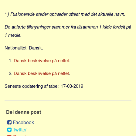
Sverige
Norge
* ) Fusionerede steder optræder oftest med det aktuelle navn.
Thailand
De anførte tilknytninger stammer fra tilsammen 1 kilde fordelt på
Italien
1 medie.
Grækenland
Nationalitet: Dansk.
USA
Alle
Dansk beskrivelse på nettet
.
Nøgleord
Dansk beskrivelse på nettet
.
Bolig
Seneste opdatering af tabel: 17-03-2019
Job
Virksomhed
Investering
Del denne post
Pension og opsparing
Facebook
Forbrug
Twitter