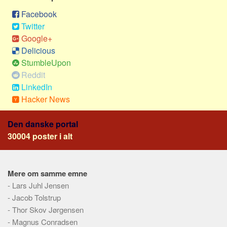
Social sikring og sundhed
Facebook
Transport
Twitter
Alle
Google+
Delicious
Aspekter
StumbleUpon
Køb og salg
Reddit
Økonomi
LinkedIn
Hacker News
Jura og regler
Skatter og afgifter
Den danske portal
Statistik
30004 poster i alt
Praktisk
Alle
Mere om samme emne
Meta
-
Lars Juhl Jensen
-
Jacob Tolstrup
Dokumenttyper
-
Thor Skov Jørgensen
Emner
-
Magnus Conradsen