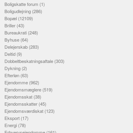
Boligskatte forum
(1)
Boligudlejning
(286)
Bopæl
(12109)
Briller
(43)
Bureaukrati
(248)
Byhuse
(64)
Delejerskab
(283)
Deltid
(9)
Dobbeltbeskatningsaftale
(303)
Dykning
(2)
Efterløn
(63)
Ejendomme
(962)
Ejendomsmæglere
(519)
Ejendomsskat
(38)
Ejendomsskatter
(45)
Ejendomsværdiskat
(123)
Eksport
(17)
Energi
(78)
Erhvervsejendomme
(161)