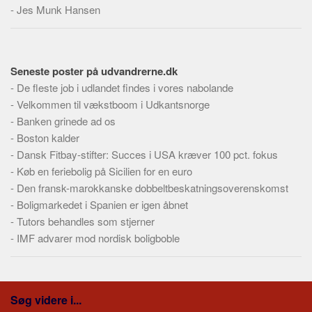
Skribenter
-
Jes Munk Hansen
Personer
Steder
Seneste poster på udvandrerne.dk
Kilder
-
De fleste job i udlandet findes i vores nabolande
Om
-
Velkommen til vækstboom i Udkantsnorge
-
Banken grinede ad os
Webstedet
-
Boston kalder
Forhistorien
-
Dansk Fitbay-stifter: Succes i USA kræver 100 pct. fokus
Redigering
-
Køb en feriebolig på Sicilien for en euro
-
Tekstannoncer
Den fransk-marokkanske dobbeltbeskatningsoverenskomst
-
Boligmarkedet i Spanien er igen åbnet
Bannere
-
Tutors behandles som stjerner
Hjælp
-
IMF advarer mod nordisk boligboble
Søg videre i...