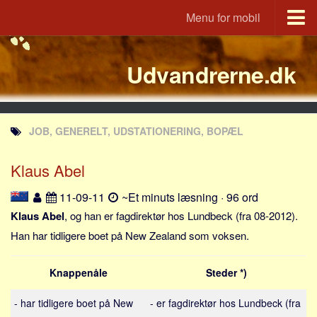
Menu for mobil
Portal
Udvandrerne.dk
Udvandrerne.dk
Utvandrerne.no
Utvandrarna.se
JOB, GENERELT, UDSTATIONERING, BOPÆL
Tyskland.dk
England.dk
Klaus Abel
Rusland.dk
11-09-11
~Et minuts læsning · 96 ord
JLKM.dk
Klaus Abel
, og han er fagdirektør hos Lundbeck (fra 08-2012).
Lande
Han har tidligere boet på New Zealand som voksen.
Tyrkiet
Knappenåle
Steder *)
Spanien
Frankrig
- har tidligere boet på New
- er fagdirektør hos Lundbeck (fra