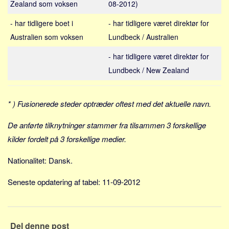
Zealand som voksen
08-2012)
Sverige
Norge
- har tidligere boet i
- har tidligere været direktør for
Thailand
Australien som voksen
Lundbeck / Australien
Italien
- har tidligere været direktør for
Grækenland
Lundbeck / New Zealand
USA
Alle
* ) Fusionerede steder optræder oftest med det aktuelle navn.
Nøgleord
De anførte tilknytninger stammer fra tilsammen 3 forskellige
Bolig
kilder fordelt på 3 forskellige medier.
Job
Nationalitet: Dansk.
Virksomhed
Seneste opdatering af tabel: 11-09-2012
Investering
Pension og opsparing
Forbrug
Del denne post