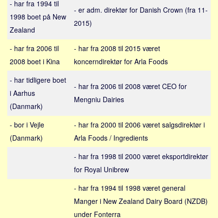
- har fra 1994 til
Sverige
- er adm. direktør for Danish Crown (fra 11-
1998 boet på New
Norge
2015)
Zealand
Thailand
- har fra 2006 til
- har fra 2008 til 2015 været
Italien
2008 boet i Kina
koncerndirektør for Arla Foods
Grækenland
- har tidligere boet
USA
- har fra 2006 til 2008 været CEO for
i Aarhus
Alle
Mengniu Dairies
(Danmark)
Nøgleord
- bor i Vejle
- har fra 2000 til 2006 været salgsdirektør i
Bolig
(Danmark)
Arla Foods / Ingredients
Job
- har fra 1998 til 2000 været eksportdirektør
Virksomhed
for Royal Unibrew
Investering
- har fra 1994 til 1998 været general
Pension og opsparing
Manger i New Zealand Dairy Board (NZDB)
Forbrug
under Fonterra