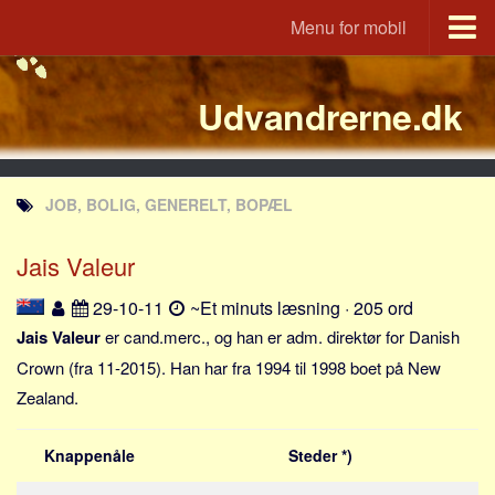
Menu for mobil
Portal
Udvandrerne.dk
Udvandrerne.dk
Utvandrerne.no
Utvandrarna.se
JOB, BOLIG, GENERELT, BOPÆL
Tyskland.dk
England.dk
Jais Valeur
Rusland.dk
29-10-11
~Et minuts læsning · 205 ord
JLKM.dk
Jais Valeur
er cand.merc., og han er adm. direktør for Danish
Lande
Crown (fra 11-2015). Han har fra 1994 til 1998 boet på New
Zealand.
Tyrkiet
Spanien
Knappenåle
Steder *)
Frankrig