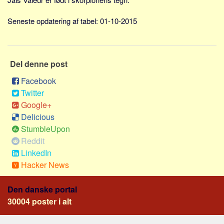
Skribenter
Seneste opdatering af tabel: 01-10-2015
Personer
Steder
Kilder
Del denne post
Om
Facebook
Webstedet
Twitter
Forhistorien
Google+
Delicious
Redigering
StumbleUpon
Tekstannoncer
Reddit
Bannere
LinkedIn
Hacker News
Hjælp
Den danske portal
30004 poster i alt