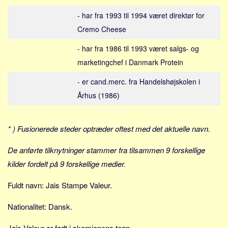
Social sikring og sundhed
- har fra 1993 til 1994 været direktør for
Transport
Cremo Cheese
Alle
- har fra 1986 til 1993 været salgs- og
Aspekter
marketingchef i Danmark Protein
Køb og salg
- er cand.merc. fra Handelshøjskolen i
Økonomi
Århus (1986)
Jura og regler
Skatter og afgifter
* ) Fusionerede steder optræder oftest med det aktuelle navn.
Statistik
De anførte tilknytninger stammer fra tilsammen 9 forskellige
Praktisk
kilder fordelt på 9 forskellige medier.
Alle
Meta
Fuldt navn: Jais Stampe Valeur.
Dokumenttyper
Nationalitet: Dansk.
Emner
Jais Valeur er født i skorpionens tegn.