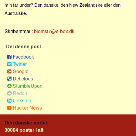
Sverige
min far under? Den danske, den New Zealandske eller den
Norge
Australske.
Thailand
Skribentmail:
blomst7@e-box.dk
Italien
Grækenland
Del denne post
USA
Facebook
Alle
Twitter
Nøgleord
Google+
Delicious
Bolig
StumbleUpon
Job
Reddit
Virksomhed
LinkedIn
Hacker News
Investering
Pension og opsparing
Den danske portal
Forbrug
30004 poster i alt