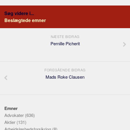
Søg videre i...
Beslægtede emner
NÆSTE BIDRAG
Pernille Picherit
FOREGÅENDE BIDRAG
Mads Roke Clausen
Emner
Advokater
(636)
Aktier
(131)
Arbejdsløshedsforsikring
(8)