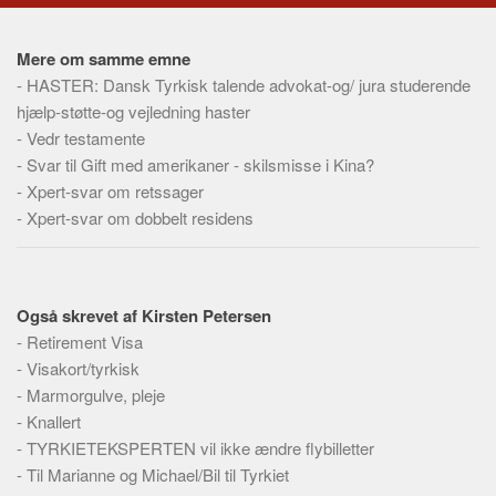
Social sikring og sundhed
Transport
Mere om samme emne
Alle
-
HASTER: Dansk Tyrkisk talende advokat-og/ jura studerende
hjælp-støtte-og vejledning haster
Aspekter
-
Vedr testamente
Køb og salg
-
Svar til Gift med amerikaner - skilsmisse i Kina?
Økonomi
-
Xpert-svar om retssager
-
Xpert-svar om dobbelt residens
Jura og regler
Skatter og afgifter
Statistik
Også skrevet af Kirsten Petersen
Praktisk
-
Retirement Visa
Alle
-
Visakort/tyrkisk
-
Marmorgulve, pleje
Meta
-
Knallert
Dokumenttyper
-
TYRKIETEKSPERTEN vil ikke ændre flybilletter
-
Emner
Til Marianne og Michael/Bil til Tyrkiet