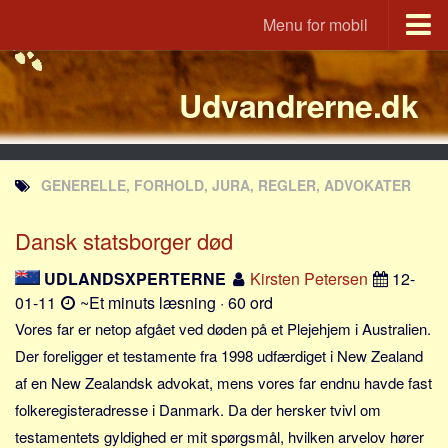
Menu for mobil
Portal
Udvandrerne.dk
Udvandrerne.dk
Utvandrerne.no
Utvandrarna.se
GENERELLE, FORHOLD, JURA, REGLER, ADVOKATER
Tyskland.dk
England.dk
Dansk statsborger død
Rusland.dk
UDLANDSXPERTERNE
Kirsten Petersen
12-
JLKM.dk
01-11
~Et minuts læsning · 60 ord
Lande
Vores far er netop afgået ved døden på et Plejehjem i Australien.
Der foreligger et testamente fra 1998 udfærdiget i New Zealand
Tyrkiet
af en New Zealandsk advokat, mens vores far endnu havde fast
Spanien
folkeregisteradresse i Danmark. Da der hersker tvivl om
Frankrig
testamentets gyldighed er mit spørgsmål, hvilken arvelov hører