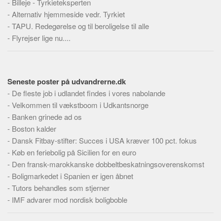
-
Billeje - Tyrkieteksperten
Skribenter
-
Alternativ hjemmeside vedr. Tyrkiet
Personer
-
TAPU. Redegørelse og til beroligelse til alle
Steder
-
Flyrejser lige nu....
Kilder
Om
Seneste poster på udvandrerne.dk
Webstedet
-
De fleste job i udlandet findes i vores nabolande
Forhistorien
-
Velkommen til vækstboom i Udkantsnorge
-
Banken grinede ad os
Redigering
-
Boston kalder
Tekstannoncer
-
Dansk Fitbay-stifter: Succes i USA kræver 100 pct. fokus
Bannere
-
Køb en feriebolig på Sicilien for en euro
-
Den fransk-marokkanske dobbeltbeskatningsoverenskomst
Hjælp
-
Boligmarkedet i Spanien er igen åbnet
-
Tutors behandles som stjerner
-
IMF advarer mod nordisk boligboble