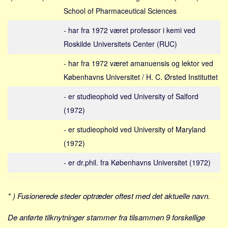
Social sikring og sundhed
School of Pharmaceutical Sciences
Transport
- har fra 1972 været professor i kemi ved
Alle
Roskilde Universitets Center (RUC)
Aspekter
- har fra 1972 været amanuensis og lektor ved
Køb og salg
Københavns Universitet / H. C. Ørsted Instituttet
Økonomi
- er studieophold ved University of Salford
Jura og regler
(1972)
Skatter og afgifter
- er studieophold ved University of Maryland
Statistik
(1972)
Praktisk
- er dr.phil. fra Københavns Universitet (1972)
Alle
Meta
* ) Fusionerede steder optræder oftest med det aktuelle navn.
Dokumenttyper
De anførte tilknytninger stammer fra tilsammen 9 forskellige
Emner