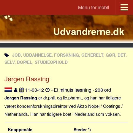
Menu for mobil
Portal
Udvandrerne.dk
Udvandrerne.dk
Utvandrerne.no
Utvandrarna.se
JOB, UDDANNELSE, FORSKNING, GENERELT, GØR, DET,
Tyskland.dk
SELV, BOPÆL, STUDIEOPHOLD
England.dk
Jørgen Rassing
Rusland.dk
JLKM.dk
11-03-12
~Et minuts læsning · 208 ord
Lande
Jørgen Rassing
er dr.phil. og lic.pharm., og han har tidligere
været koncernforskningsdirektør ved Akzo Nobel / Coatings /
Tyrkiet
Netherlands. Han har tidligere boet i Nederland som voksen.
Spanien
Frankrig
Knappenåle
Steder *)