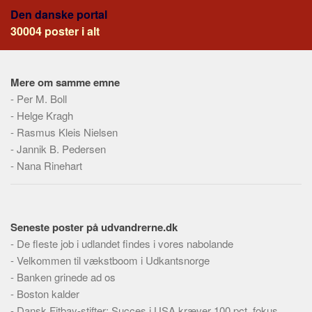
Den danske portal
30004 poster i alt
Mere om samme emne
-
Per M. Boll
-
Helge Kragh
-
Rasmus Kleis Nielsen
-
Jannik B. Pedersen
-
Nana Rinehart
Seneste poster på udvandrerne.dk
-
De fleste job i udlandet findes i vores nabolande
-
Velkommen til vækstboom i Udkantsnorge
-
Banken grinede ad os
-
Boston kalder
-
Dansk Fitbay-stifter: Succes i USA kræver 100 pct. fokus