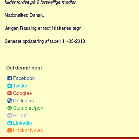
kilder fordelt på 9 forskellige medier.
Skribenter
Personer
Nationalitet: Dansk.
Steder
Jørgen Rassing er født i fiskenes tegn.
Kilder
Seneste opdatering af tabel: 11-03-2013
Om
Webstedet
Forhistorien
Del denne post
Redigering
Facebook
Tekstannoncer
Twitter
Google+
Bannere
Delicious
Hjælp
StumbleUpon
Reddit
LinkedIn
Hacker News