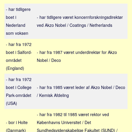
Sverige
- har tidligere
Norge
boet i
- har tidligere været koncernforskningsdirektør
Thailand
Nederland
ved Akzo Nobel / Coatings / Netherlands
Italien
som voksen
Grækenland
- har fra 1972
USA
boet i Salford-
- har fra 1987 været underdirektør for Akzo
Alle
området
Nobel / Deco
Nøgleord
(England)
Bolig
- har fra 1972
boet i College
- har fra 1985 været leder af Akzo Nobel / Deco
Job
Park-området
/ Kemisk Afdeling
Virksomhed
(USA)
Investering
- har fra 1982 til 1985 været rektor ved
Pension og opsparing
- bor i Holte
Københavns Universitet / Det
Forbrug
(Danmark)
Sundhedsvidenskabelige Fakultet (SUND) /