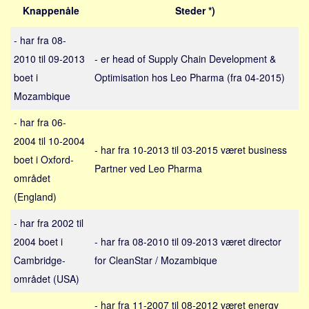
Sverige
Knappenåle
Steder *)
Norge
- har fra 08-
Thailand
2010 til 09-2013
- er head of Supply Chain Development &
Italien
boet i
Optimisation hos Leo Pharma (fra 04-2015)
Grækenland
Mozambique
USA
- har fra 06-
Alle
2004 til 10-2004
- har fra 10-2013 til 03-2015 været business
Nøgleord
boet i Oxford-
Partner ved Leo Pharma
området
Bolig
(England)
Job
- har fra 2002 til
Virksomhed
2004 boet i
- har fra 08-2010 til 09-2013 været director
Investering
Cambridge-
for CleanStar / Mozambique
Pension og opsparing
området (USA)
Forbrug
- har fra 11-2007 til 08-2012 været energy