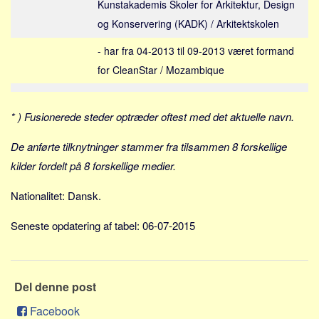
Kunstakademis Skoler for Arkitektur, Design
Skribenter
og Konservering (KADK) / Arkitektskolen
Personer
- har fra 04-2013 til 09-2013 været formand
Steder
for CleanStar / Mozambique
Kilder
Om
* ) Fusionerede steder optræder oftest med det aktuelle navn.
Webstedet
De anførte tilknytninger stammer fra tilsammen 8 forskellige
Forhistorien
kilder fordelt på 8 forskellige medier.
Redigering
Tekstannoncer
Nationalitet: Dansk.
Bannere
Seneste opdatering af tabel: 06-07-2015
Hjælp
Del denne post
Facebook