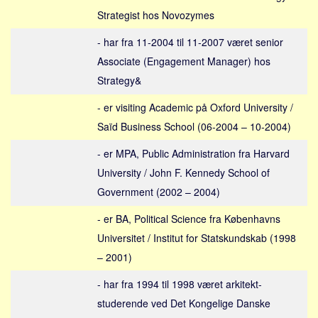
Social sikring og sundhed
Strategist hos Novozymes
Transport
- har fra 11-2004 til 11-2007 været senior
Alle
Associate (Engagement Manager) hos
Aspekter
Strategy&
Køb og salg
- er visiting Academic på Oxford University /
Økonomi
Saïd Business School (06-2004 – 10-2004)
Jura og regler
- er MPA, Public Administration fra Harvard
Skatter og afgifter
University / John F. Kennedy School of
Statistik
Government (2002 – 2004)
Praktisk
- er BA, Political Science fra Københavns
Alle
Universitet / Institut for Statskundskab (1998
Meta
– 2001)
Dokumenttyper
- har fra 1994 til 1998 været arkitekt-
studerende ved Det Kongelige Danske
Emner