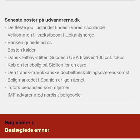
Seneste poster på udvandrerne.dk
-
De fleste job i udlandet findes i vores nabolande
-
Velkommen til vækstboom i Udkantsnorge
-
Banken grinede ad os
-
Boston kalder
-
Dansk Fitbay-stifter: Succes i USA kræver 100 pct. fokus
-
Køb en feriebolig på Sicilien for en euro
-
Den fransk-marokkanske dobbeltbeskatningsoverenskomst
-
Boligmarkedet i Spanien er igen åbnet
-
Tutors behandles som stjerner
-
IMF advarer mod nordisk boligboble
Søg videre i...
Beslægtede emner