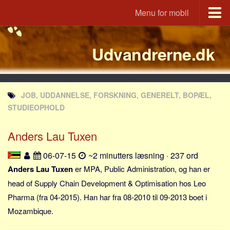
Menu for mobil
Portal
Udvandrerne.dk
Udvandrerne.dk
Utvandrerne.no
Utvandrarna.se
JOB, UDDANNELSE, FORSKNING, GENERELT, BOPÆL,
Tyskland.dk
STUDIEOPHOLD
England.dk
Anders Lau Tuxen
Rusland.dk
JLKM.dk
06-07-15
~2 minutters læsning · 237 ord
Lande
Anders Lau Tuxen
er MPA, Public Administration, og han er
head of Supply Chain Development & Optimisation hos Leo
Tyrkiet
Pharma (fra 04-2015). Han har fra 08-2010 til 09-2013 boet i
Spanien
Mozambique.
Frankrig