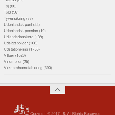
Tøj
(88)
Told
(58)
Tyverisikring
(33)
Udenlandsk pant
(22)
Udenlandsk pension
(10)
Udlandsdanskere
(138)
Udsigtsboliger
(108)
Udstationering
(1756)
Villaer
(1026)
Vindmøller
(25)
Virksomhedsetablering
(390)
Copyright © 2017-18. All Rights Reserved.