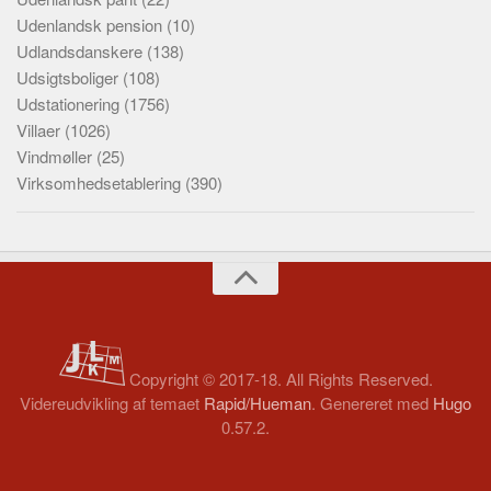
Udenlandsk pension
(10)
Udlandsdanskere
(138)
Udsigtsboliger
(108)
Udstationering
(1756)
Villaer
(1026)
Vindmøller
(25)
Virksomhedsetablering
(390)
Copyright © 2017-18. All Rights Reserved.
Videreudvikling af temaet
Rapid/Hueman
. Genereret med
Hugo
0.57.2.