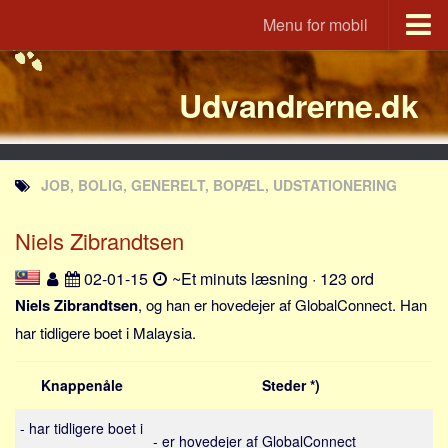
Menu for mobil
Portal
Udvandrerne.dk
Udvandrerne.dk
Utvandrerne.no
Utvandrarna.se
JOB, BOLIG, GENERELT, BOPÆL, UDSTATIONERING
Tyskland.dk
England.dk
Niels Zibrandtsen
Rusland.dk
02-01-15
~Et minuts læsning · 123 ord
JLKM.dk
Niels Zibrandtsen
, og han er hovedejer af GlobalConnect. Han
Lande
har tidligere boet i Malaysia.
Tyrkiet
Knappenåle
Steder *)
Spanien
Frankrig
- har tidligere boet i
- er hovedejer af GlobalConnect