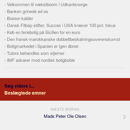
-
Velkommen til vækstboom i Udkantsnorge
-
Banken grinede ad os
-
Boston kalder
-
Dansk Fitbay-stifter: Succes i USA kræver 100 pct. fokus
-
Køb en feriebolig på Sicilien for en euro
-
Den fransk-marokkanske dobbeltbeskatningsoverenskomst
-
Boligmarkedet i Spanien er igen åbnet
-
Tutors behandles som stjerner
-
IMF advarer mod nordisk boligboble
Søg videre i...
Beslægtede emner
NÆSTE BIDRAG
Mads Peter Ole Olsen