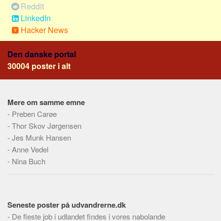
Skribenter
Reddit
LinkedIn
Personer
Hacker News
Steder
Kilder
Den danske portal
30004 poster i alt
Om
Webstedet
Mere om samme emne
Forhistorien
-
Preben Carøe
Redigering
-
Thor Skov Jørgensen
Tekstannoncer
-
Jes Munk Hansen
Bannere
-
Anne Vedel
-
Nina Buch
Hjælp
Seneste poster på udvandrerne.dk
-
De fleste job i udlandet findes i vores nabolande