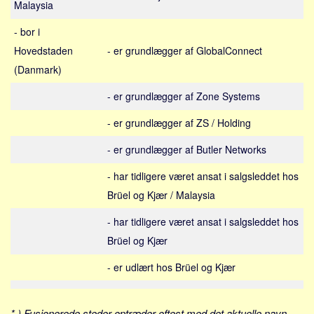
Malaysia
Sverige
Norge
- bor i
Thailand
Hovedstaden
- er grundlægger af GlobalConnect
(Danmark)
Italien
Grækenland
- er grundlægger af Zone Systems
USA
- er grundlægger af ZS / Holding
Alle
- er grundlægger af Butler Networks
Nøgleord
- har tidligere været ansat i salgsleddet hos
Bolig
Brüel og Kjær / Malaysia
Job
- har tidligere været ansat i salgsleddet hos
Virksomhed
Brüel og Kjær
Investering
- er udlært hos Brüel og Kjær
Pension og opsparing
Forbrug
* ) Fusionerede steder optræder oftest med det aktuelle navn.