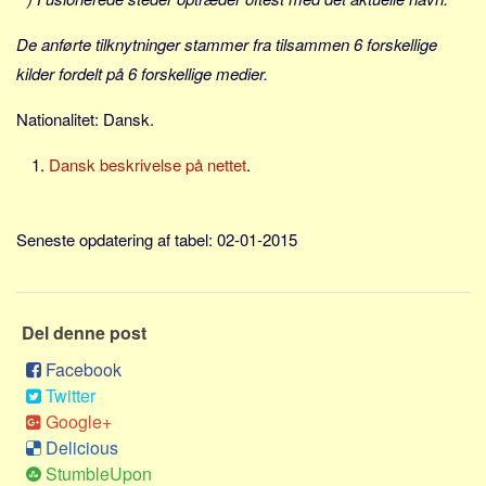
Social sikring og sundhed
Transport
De anførte tilknytninger stammer fra tilsammen 6 forskellige
kilder fordelt på 6 forskellige medier.
Alle
Aspekter
Nationalitet: Dansk.
Køb og salg
Dansk beskrivelse på nettet
.
Økonomi
Jura og regler
Seneste opdatering af tabel: 02-01-2015
Skatter og afgifter
Statistik
Praktisk
Del denne post
Alle
Facebook
Meta
Twitter
Google+
Dokumenttyper
Delicious
Emner
StumbleUpon