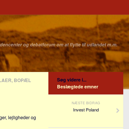
idencenter og debatforum om at flytte til udlandet m.m.
Søg videre i...
LLAER, BOPÆL
Beslægtede emner
NÆSTE BIDRAG
Invest Poland
ger, lejligheder og