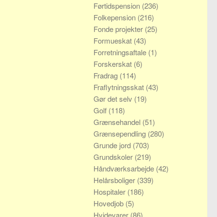
Førtidspension
(236)
Folkepension
(216)
Fonde projekter
(25)
Formueskat
(43)
Forretningsaftale
(1)
Forskerskat
(6)
Fradrag
(114)
Fraflytningsskat
(43)
Gør det selv
(19)
Golf
(118)
Grænsehandel
(51)
Grænsependling
(280)
Grunde jord
(703)
Grundskoler
(219)
Håndværksarbejde
(42)
Helårsboliger
(339)
Hospitaler
(186)
Hovedjob
(5)
Hvidevarer
(86)