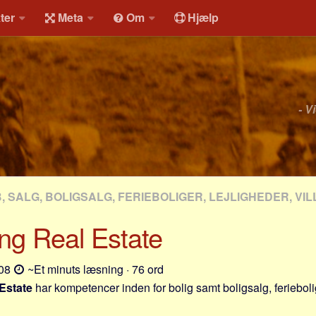
ter
Meta
Om
Hjælp
- V
, SALG, BOLIGSALG, FERIEBOLIGER, LEJLIGHEDER, VI
ng Real Estate
-08
~Et minuts læsning · 76 ord
Estate
har kompetencer inden for bolig samt boligsalg, ferieboli