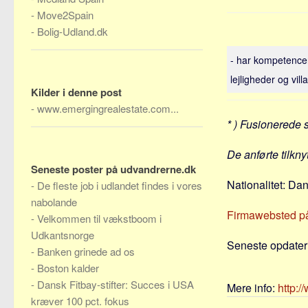
-
Move2Spain
-
Bolig-Udland.dk
- har kompetencer 
lejligheder og villa
Kilder i denne post
-
www.emergingrealestate.com...
* ) Fusionerede 
De anførte tilkn
Seneste poster på udvandrerne.dk
Nationalitet: Da
-
De fleste job i udlandet findes i vores
nabolande
Firmawebsted p
-
Velkommen til vækstboom i
Udkantsnorge
Seneste opdateri
-
Banken grinede ad os
-
Boston kalder
-
Dansk Fitbay-stifter: Succes i USA
Mere info:
http:
kræver 100 pct. fokus