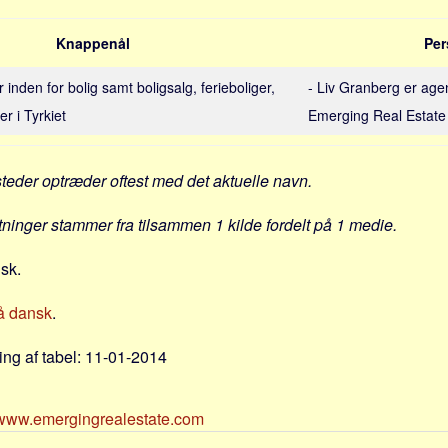
Knappenål
Per
inden for bolig samt boligsalg, ferieboliger,
- Liv Granberg er agen
er i Tyrkiet
Emerging Real Estate
steder optræder oftest med det aktuelle navn.
ytninger stammer fra tilsammen 1 kilde fordelt på 1 medie.
nsk.
å dansk
.
ng af tabel: 11-01-2014
//www.emergingrealestate.com