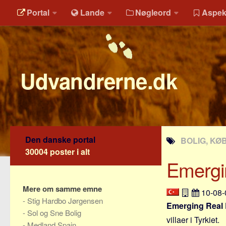
Portal
Lande
Nøgleord
Aspek
Udvandrerne.dk
Den danske portal
BOLIG, KØB
30004 poster i alt
Emergi
Mere om samme emne
10-08
-
Stig Hardbo Jørgensen
Emerging Real 
-
Sol og Sne Bolig
villaer i Tyrkiet.
-
Medland Spain