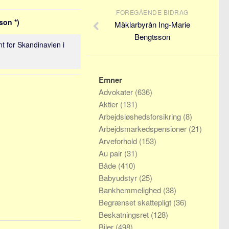
FOREGÅENDE BIDRAG
son *)
Mäklarbyrån Ing-Marie
Bengtsson
t for Skandinavien i
Emner
Advokater
(636)
Aktier
(131)
Arbejdsløshedsforsikring
(8)
Arbejdsmarkedspensioner
(21)
Arveforhold
(153)
Au pair
(31)
Både
(410)
Babyudstyr
(25)
Bankhemmelighed
(38)
Begrænset skattepligt
(36)
Beskatningsret
(128)
Biler
(498)