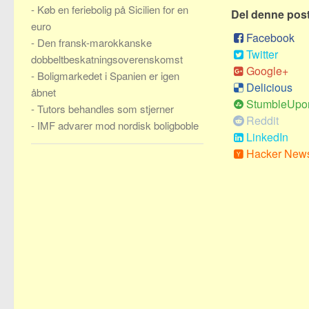
-
Køb en feriebolig på Sicilien for en
Del denne pos
euro
Facebook
-
Den fransk-marokkanske
Twitter
dobbeltbeskatningsoverenskomst
Google+
-
Boligmarkedet i Spanien er igen
Delicious
åbnet
StumbleUpo
-
Tutors behandles som stjerner
Reddit
-
IMF advarer mod nordisk boligboble
LinkedIn
Hacker New