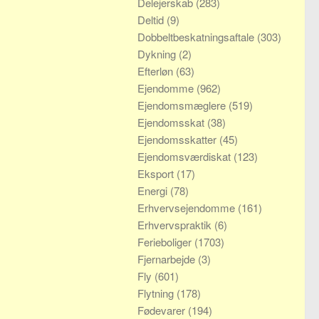
Delejerskab
(283)
Deltid
(9)
Dobbeltbeskatningsaftale
(303)
Dykning
(2)
Efterløn
(63)
Ejendomme
(962)
Ejendomsmæglere
(519)
Ejendomsskat
(38)
Ejendomsskatter
(45)
Ejendomsværdiskat
(123)
Eksport
(17)
Energi
(78)
Erhvervsejendomme
(161)
Erhvervspraktik
(6)
Ferieboliger
(1703)
Fjernarbejde
(3)
Fly
(601)
Flytning
(178)
Fødevarer
(194)