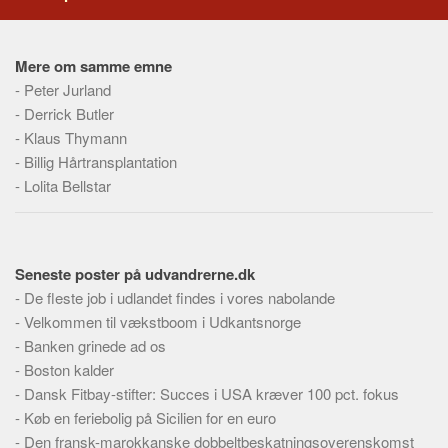
Skribenter
Personer
Mere om samme emne
Steder
-
Peter Jurland
Kilder
-
Derrick Butler
-
Klaus Thymann
Om
-
Billig Hårtransplantation
Webstedet
-
Lolita Bellstar
Forhistorien
Redigering
Tekstannoncer
Seneste poster på udvandrerne.dk
-
De fleste job i udlandet findes i vores nabolande
Bannere
-
Velkommen til vækstboom i Udkantsnorge
Hjælp
-
Banken grinede ad os
-
Boston kalder
-
Dansk Fitbay-stifter: Succes i USA kræver 100 pct. fokus
-
Køb en feriebolig på Sicilien for en euro
-
Den fransk-marokkanske dobbeltbeskatningsoverenskomst