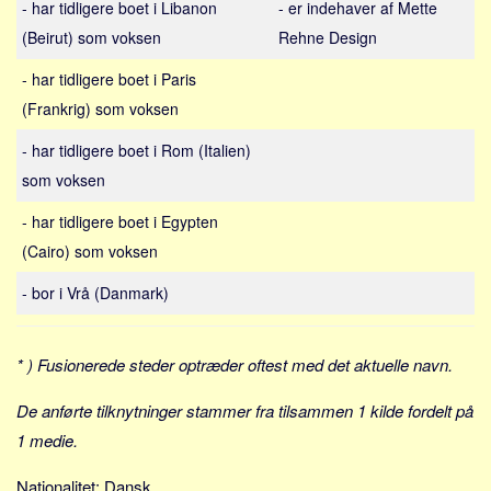
- har tidligere boet i Libanon
- er indehaver af Mette
Sverige
(Beirut) som voksen
Rehne Design
Norge
Thailand
- har tidligere boet i Paris
(Frankrig) som voksen
Italien
Grækenland
- har tidligere boet i Rom (Italien)
som voksen
USA
Alle
- har tidligere boet i Egypten
(Cairo) som voksen
Nøgleord
- bor i Vrå (Danmark)
Bolig
Job
Virksomhed
* ) Fusionerede steder optræder oftest med det aktuelle navn.
Investering
De anførte tilknytninger stammer fra tilsammen 1 kilde fordelt på
Pension og opsparing
1 medie.
Forbrug
Nationalitet: Dansk.