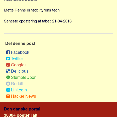
Social sikring og sundhed
Transport
Mette Rehné er født i tyrens tegn.
Alle
Seneste opdatering af tabel: 21-04-2013
Aspekter
Køb og salg
Del denne post
Økonomi
Facebook
Jura og regler
Twitter
Skatter og afgifter
Google+
Statistik
Delicious
Praktisk
StumbleUpon
Reddit
Alle
LinkedIn
Meta
Hacker News
Dokumenttyper
Den danske portal
Emner
30004 poster i alt