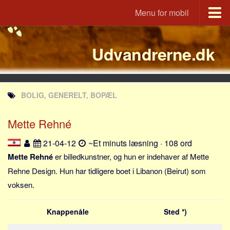
Menu for mobil
Portal
Udvandrerne.dk
Udvandrerne.dk
Utvandrerne.no
Utvandrarna.se
BOLIG, GENERELT, BOPÆL
Tyskland.dk
England.dk
Mette Rehné
Rusland.dk
21-04-12
~Et minuts læsning · 108 ord
JLKM.dk
Mette Rehné
er billedkunstner, og hun er indehaver af Mette
Lande
Rehne Design. Hun har tidligere boet i Libanon (Beirut) som
voksen.
Tyrkiet
Spanien
Knappenåle
Sted *)
Frankrig