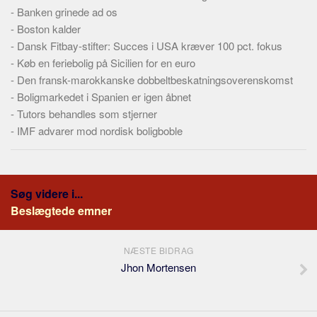
Skribenter
-
Banken grinede ad os
-
Boston kalder
Personer
-
Dansk Fitbay-stifter: Succes i USA kræver 100 pct. fokus
Steder
-
Køb en feriebolig på Sicilien for en euro
Kilder
-
Den fransk-marokkanske dobbeltbeskatningsoverenskomst
-
Boligmarkedet i Spanien er igen åbnet
Om
-
Tutors behandles som stjerner
Webstedet
-
IMF advarer mod nordisk boligboble
Forhistorien
Redigering
Tekstannoncer
Søg videre i...
Beslægtede emner
Bannere
Hjælp
NÆSTE BIDRAG
Jhon Mortensen