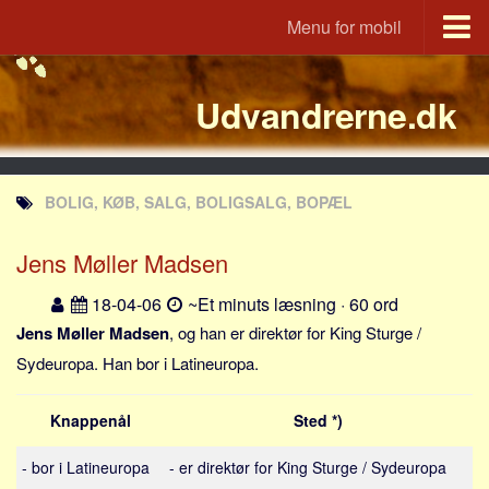
Menu for mobil
Portal
Udvandrerne.dk
Udvandrerne.dk
Utvandrerne.no
Utvandrarna.se
BOLIG, KØB, SALG, BOLIGSALG, BOPÆL
Tyskland.dk
England.dk
Jens Møller Madsen
Rusland.dk
18-04-06
~Et minuts læsning · 60 ord
JLKM.dk
Jens Møller Madsen
, og han er direktør for King Sturge /
Lande
Sydeuropa. Han bor i Latineuropa.
Tyrkiet
Knappenål
Sted *)
Spanien
Frankrig
- bor i Latineuropa
- er direktør for King Sturge / Sydeuropa