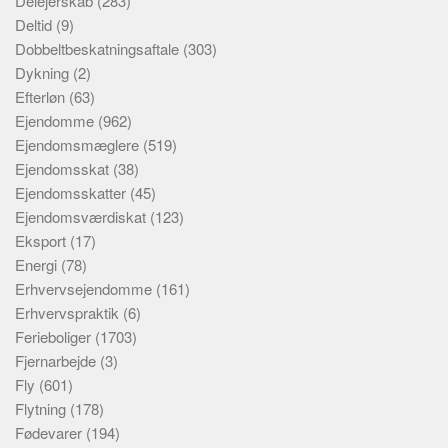
Delejerskab
(283)
Deltid
(9)
Dobbeltbeskatningsaftale
(303)
Dykning
(2)
Efterløn
(63)
Ejendomme
(962)
Ejendomsmæglere
(519)
Ejendomsskat
(38)
Ejendomsskatter
(45)
Ejendomsværdiskat
(123)
Eksport
(17)
Energi
(78)
Erhvervsejendomme
(161)
Erhvervspraktik
(6)
Ferieboliger
(1703)
Fjernarbejde
(3)
Fly
(601)
Flytning
(178)
Fødevarer
(194)