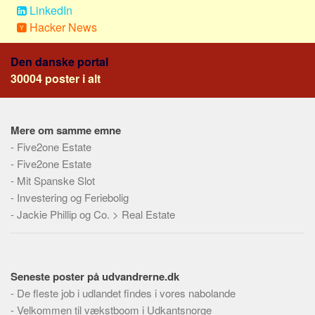
Social sikring og sundhed
LinkedIn
Transport
Hacker News
Alle
Den danske portal
Aspekter
30004 poster i alt
Køb og salg
Økonomi
Mere om samme emne
Jura og regler
-
Five2one Estate
-
Skatter og afgifter
Five2one Estate
-
Mit Spanske Slot
Statistik
-
Investering og Feriebolig
Praktisk
-
Jackie Phillip og Co. > Real Estate
Alle
Meta
Seneste poster på udvandrerne.dk
Dokumenttyper
-
De fleste job i udlandet findes i vores nabolande
Emner
-
Velkommen til vækstboom i Udkantsnorge