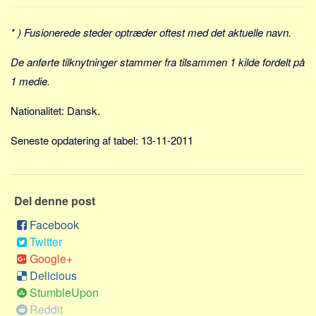
Sverige
Norge
* ) Fusionerede steder optræder oftest med det aktuelle navn.
Thailand
De anførte tilknytninger stammer fra tilsammen 1 kilde fordelt på
Italien
1 medie.
Grækenland
Nationalitet: Dansk.
USA
Alle
Seneste opdatering af tabel: 13-11-2011
Nøgleord
Bolig
Del denne post
Job
Facebook
Virksomhed
Twitter
Investering
Google+
Delicious
Pension og opsparing
StumbleUpon
Forbrug
Reddit