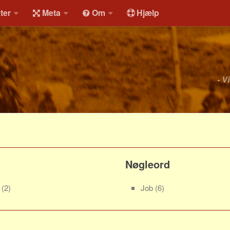
ter
Meta
Om
Hjælp
- V
Nøgleord
r
(2)
Job
(6)