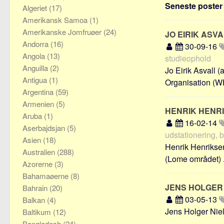
Seneste poster o
Algeriet
(17)
Amerikansk Samoa
(1)
Amerikanske Jomfruøer
(24)
JO EIRIK ASV
Andorra
(16)
30-09-16
Angola
(13)
studieophold
Anguilla
(2)
Jo Eirik Asvall 
Antigua
(1)
Organisation (WH
Argentina
(59)
Armenien
(5)
HENRIK HENR
Aruba
(1)
16-02-14
Aserbajdsjan
(5)
udstationering, 
Asien
(18)
Henrik Henriksen
Australien
(288)
(Lome området) .
Azorerne
(3)
Bahamaøerne
(8)
JENS HOLGER
Bahrain
(20)
03-05-13
Balkan
(4)
Jens Holger Niel
Baltikum
(12)
Bangladesh
(24)