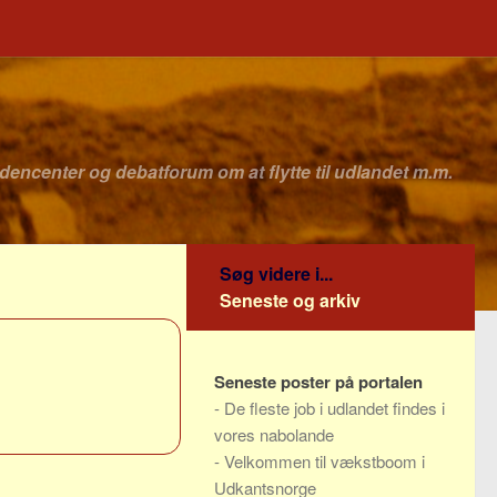
idencenter og debatforum om at flytte til udlandet m.m.
Søg videre i...
Seneste og arkiv
Seneste poster på portalen
-
De fleste job i udlandet findes i
vores nabolande
-
Velkommen til vækstboom i
Udkantsnorge