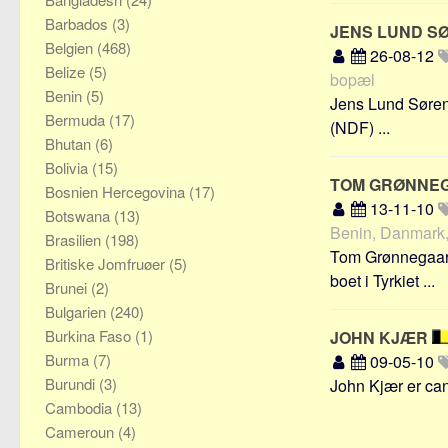
Barbados
(3)
JENS LUND S
Belgien
(468)
26-08-12
Belize
(5)
bopæl
Benin
(5)
Jens Lund Sørens
Bermuda
(17)
(NDF) ...
Bhutan
(6)
Bolivia
(15)
TOM GRØNNE
Bosnien Hercegovina
(17)
13-11-10
Botswana
(13)
Benin, Danmark, 
Brasilien
(198)
Tom Grønnegaard
Britiske Jomfruøer
(5)
boet i Tyrkiet ...
Brunei
(2)
Bulgarien
(240)
Burkina Faso
(1)
JOHN KJÆR
Burma
(7)
09-05-10
Burundi
(3)
John Kjær er cand
Cambodia
(13)
Cameroun
(4)