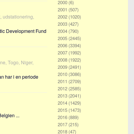
2000
(6)
2001
(507)
, udstationering,
2002
(1020)
2003
(427)
ordic Development Fund
2004
(790)
2005
(2445)
2006
(3394)
2007
(1992)
2008
(1922)
ne, Togo, Niger,
2009
(2491)
2010
(3086)
n har i en periode
2011
(2709)
2012
(2585)
2013
(2041)
2014
(1429)
2015
(1473)
elgien ...
2016
(889)
2017
(215)
2018
(47)