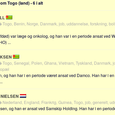
m Togo (land) - 6 i alt
ALL
Togo, Benin, Norge, Danmark, job, uddannelse, forskning, boli
(afdød) var læge og onkolog, og han var i en periode ansat ved 
O) ...
IKSEN
Togo, Senegal, Polen, Ghana, Vietnam, Tyskland, Danmark, jo
bopæl
, og han har i en periode været ansat ved Damco. Han har i en
..
 NIELSEN
Nederland, England, Frankrig, Guinea, Togo, job, generelt, ud
sen, og han er ansat ved Samskip Holding. Han har i en periode