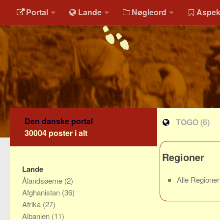
Portal
Lande
Nøgleord
Aspek
Den danske portal
TOGO
(6)
30004 poster i alt
Regioner
Lande
Alle Regione
Ålandsøerne
(2)
Afghanistan
(36)
Afrika
(27)
Albanien
(11)