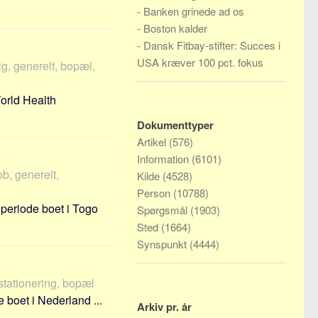
-
Banken grinede ad os
-
Boston kalder
-
Dansk Fitbay-stifter: Succes i
USA kræver 100 pct. fokus
g, generelt, bopæl,
World Health
Dokumenttyper
Artikel
(576)
Information
(6101)
b, generelt,
Kilde
(4528)
Person
(10788)
 periode boet i Togo
Spørgsmål
(1903)
Sted
(1664)
Synspunkt
(4444)
stationering, bopæl
 boet i Nederland ...
Arkiv pr. år