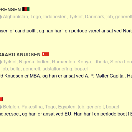
ØRENSEN
Afghanistan, Togo, Indonesien, Tyrkiet, Danmark, job, generelt
en er cand.polit., og han har i en periode været ansat ved N
GAARD KNUDSEN
Tyrkiet, Nigeria, Indien, Rumænien, Kenya, Liberia, Sierra Leo
job, bolig, generelt, udstationering, bopæl
 Knudsen er MBA, og han er ansat ved A. P. Møller Capital. Ha
Belgien, Palæstina, Togo, Egypten, job, generelt, bopæl
.rer.soc., og han er ansat ved EU. Han har i en periode boet i B