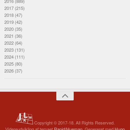
2016
(889)
2017
(215)
2018
(47)
2019
(42)
2020
(35)
2021
(36)
2022
(64)
2023
(131)
2024
(111)
2025
(80)
2026
(37)
Copyright © 2017-18. All Rights Reserved.
Videreudvikling af temaet
Rapid/Hueman
. Genereret med
Hugo