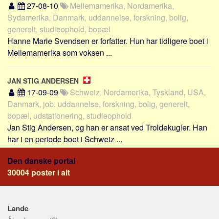
Social sikring og sundhed
27-08-10
Mellemamerika, Nordamerika,
Sydamerika, Danmark, uddannelse, forskning, bolig,
Transport
generelt, studieophold, bopæl
Alle
Hanne Marie Svendsen er forfatter. Hun har tidligere boet i
Aspekter
Mellemamerika som voksen ...
Køb og salg
JAN STIG ANDERSEN
Økonomi
17-09-09
Schweiz, Nordamerika, Tyskland, USA,
Jura og regler
Danmark, job, uddannelse, forskning, bolig, generelt,
Skatter og afgifter
bopæl, udstationering, studieophold
Jan Stig Andersen, og han er ansat ved Troldekugler. Han
Statistik
har i en periode boet i Schweiz ...
Praktisk
Alle
Den danske portal
30004 poster i alt
Meta
Dokumenttyper
Lande
Emner