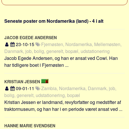
Sverige
Norge
Seneste poster om Nordamerika (land) - 4 i alt
Thailand
Italien
JACOB EGEDE ANDERSEN
Grækenland
23-10-15
Fjernøsten, Nordamerika, Mellemøsten,
USA
Danmark, job, bolig, generelt, bopæl, udstationering
Alle
Jacob Egede Andersen, og han er ansat ved Cowi. Han
har tidligere boet i Fjernøsten ...
Nøgleord
Bolig
KRISTIAN JESSEN
Job
09-01-11
Zambia, Nordamerika, Danmark, job,
bolig, generelt, udstationering, bopæl
Virksomhed
Kristian Jessen er landmand, revyforfatter og medstifter af
Investering
traktormuseum, og han har i en periode været ansat ved ...
Pension og opsparing
Forbrug
HANNE MARIE SVENDSEN