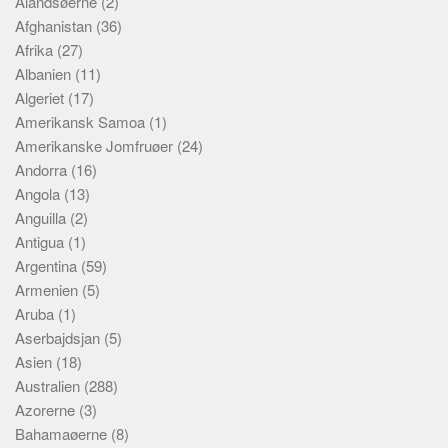
Ålandsøerne
(2)
Skribenter
Afghanistan
(36)
Personer
Afrika
(27)
Albanien
Steder
(11)
Algeriet
(17)
Kilder
Amerikansk Samoa
(1)
Om
Amerikanske Jomfruøer
(24)
Andorra
(16)
Webstedet
Angola
(13)
Forhistorien
Anguilla
(2)
Redigering
Antigua
(1)
Argentina
(59)
Tekstannoncer
Armenien
(5)
Bannere
Aruba
(1)
Hjælp
Aserbajdsjan
(5)
Asien
(18)
Australien
(288)
Azorerne
(3)
Bahamaøerne
(8)