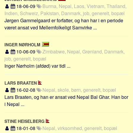
Social sikring og sundhed
18-06-09
Burma, Nepal, Laos, Vietnam, Thailand,
Transport
Indien, Schweiz, Pakistan, Danmark, job, generelt, bopæl
Jørgen Gammelgaard er forfatter, og han har i en periode
Alle
været ansat ved Mellemfolkeligt Samvirke ...
Aspekter
Køb og salg
INGER NØRHOLM
Økonomi
10-06-09
Zimbabwe, Nepal, Grønland, Danmark,
job, generelt, bopæl
Jura og regler
Inger Nørholm (afdød) var tidl ...
Skatter og afgifter
Statistik
LARS BRAATEN
Praktisk
16-02-08
Nepal, skole, børn, generelt, bopæl
Lars Braaten, og han er ansat ved Nepal Bal Ghar. Han bor
Alle
i Nepal ...
Meta
Dokumenttyper
STINE HEISELBERG
Emner
18-01-08
Nepal, virksomhed, generelt, bopæl