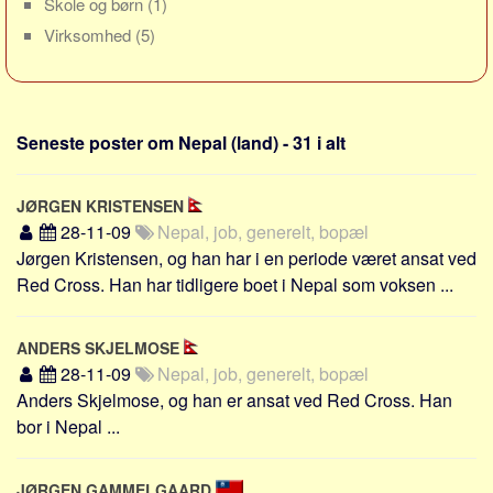
Skole og børn
(1)
Sverige
Virksomhed
(5)
Norge
Thailand
Italien
Seneste poster om Nepal (land) - 31 i alt
Grækenland
USA
JØRGEN KRISTENSEN
Alle
28-11-09
Nepal, job, generelt, bopæl
Nøgleord
Jørgen Kristensen, og han har i en periode været ansat ved
Red Cross. Han har tidligere boet i Nepal som voksen ...
Bolig
Job
ANDERS SKJELMOSE
Virksomhed
28-11-09
Nepal, job, generelt, bopæl
Investering
Anders Skjelmose, og han er ansat ved Red Cross. Han
bor i Nepal ...
Pension og opsparing
Forbrug
JØRGEN GAMMELGAARD