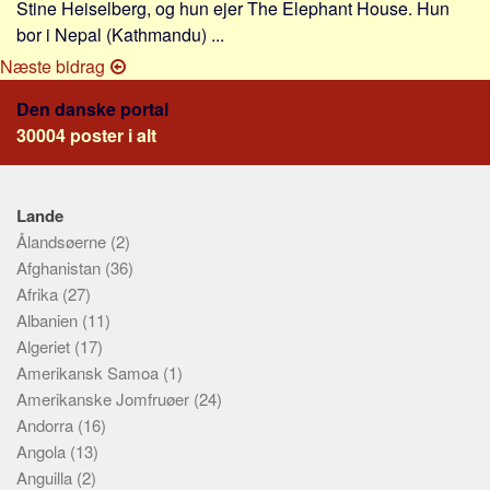
Stine Heiselberg, og hun ejer The Elephant House. Hun
Skribenter
bor i Nepal (Kathmandu) ...
Personer
Næste bidrag
Steder
Den danske portal
Kilder
30004 poster i alt
Om
Webstedet
Lande
Forhistorien
Ålandsøerne
(2)
Redigering
Afghanistan
(36)
Afrika
(27)
Tekstannoncer
Albanien
(11)
Bannere
Algeriet
(17)
Hjælp
Amerikansk Samoa
(1)
Amerikanske Jomfruøer
(24)
Andorra
(16)
Angola
(13)
Anguilla
(2)