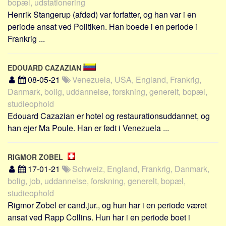
bopæl, udstationering
Henrik Stangerup (afdød) var forfatter, og han var i en
periode ansat ved Politiken. Han boede i en periode i
Frankrig ...
EDOUARD CAZAZIAN
08-05-21
Venezuela, USA, England, Frankrig,
Danmark, bolig, uddannelse, forskning, generelt, bopæl,
studieophold
Edouard Cazazian er hotel og restaurationsuddannet, og
han ejer Ma Poule. Han er født i Venezuela ...
RIGMOR ZOBEL
17-01-21
Schweiz, England, Frankrig, Danmark,
bolig, job, uddannelse, forskning, generelt, bopæl,
studieophold
Rigmor Zobel er cand.jur., og hun har i en periode været
ansat ved Rapp Collins. Hun har i en periode boet i