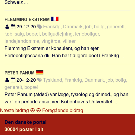
Schweiz ...
FLEMMING EKSTRØM
29-12-20
Frankrig, Danmark, job, bolig, generelt,
køb, salg, bopæl, boligudlejning, ferieboliger,
landejendomme, vingårde, villaer
Flemming Ekstrøm er konsulent, og han ejer
Ferieboligtoscana.dk. Han har tidligere boet i Frankrig ...
PETER PANUM
20-12-20
Tyskland, Frankrig, Danmark, job, bolig,
generelt, bopæl
Peter Panum (afdød) var læge, fysiolog og dr.med., og han
var i en periode ansat ved Københavns Universitet ...
Næste bidrag
Foregående bidrag
Den danske portal
30004 poster i alt