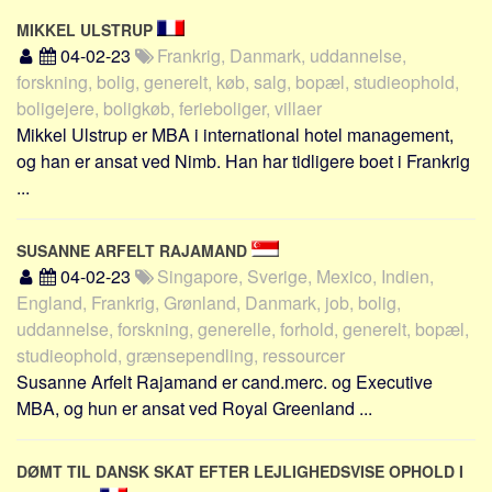
MIKKEL ULSTRUP
04-02-23
Frankrig, Danmark, uddannelse,
forskning, bolig, generelt, køb, salg, bopæl, studieophold,
boligejere, boligkøb, ferieboliger, villaer
Mikkel Ulstrup er MBA i international hotel management,
og han er ansat ved Nimb. Han har tidligere boet i Frankrig
...
SUSANNE ARFELT RAJAMAND
04-02-23
Singapore, Sverige, Mexico, Indien,
England, Frankrig, Grønland, Danmark, job, bolig,
uddannelse, forskning, generelle, forhold, generelt, bopæl,
studieophold, grænsependling, ressourcer
Susanne Arfelt Rajamand er cand.merc. og Executive
MBA, og hun er ansat ved Royal Greenland ...
DØMT TIL DANSK SKAT EFTER LEJLIGHEDSVISE OPHOLD I