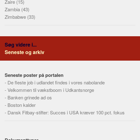
Zaire
(15)
Zambia
(43)
Zimbabwe
(33)
Søg videre i...
Seneste og arkiv
Seneste poster på portalen
-
De fleste job i udlandet findes i vores nabolande
-
Velkommen til vækstboom i Udkantsnorge
-
Banken grinede ad os
-
Boston kalder
-
Dansk Fitbay-stifter: Succes i USA kræver 100 pct. fokus