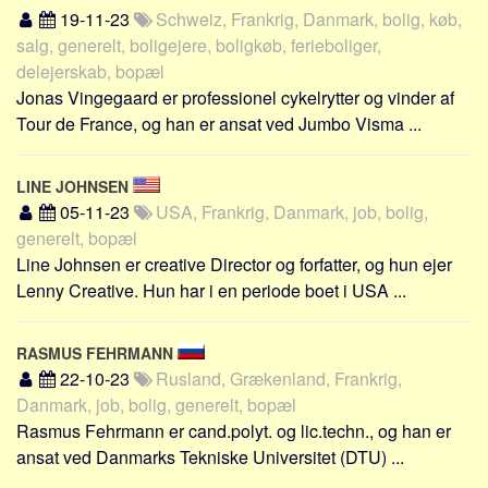
19-11-23
Schweiz, Frankrig, Danmark, bolig, køb,
salg, generelt, boligejere, boligkøb, ferieboliger,
delejerskab, bopæl
Jonas Vingegaard er professionel cykelrytter og vinder af
Tour de France, og han er ansat ved Jumbo Visma ...
LINE JOHNSEN
05-11-23
USA, Frankrig, Danmark, job, bolig,
generelt, bopæl
Line Johnsen er creative Director og forfatter, og hun ejer
Lenny Creative. Hun har i en periode boet i USA ...
RASMUS FEHRMANN
22-10-23
Rusland, Grækenland, Frankrig,
Danmark, job, bolig, generelt, bopæl
Rasmus Fehrmann er cand.polyt. og lic.techn., og han er
ansat ved Danmarks Tekniske Universitet (DTU) ...