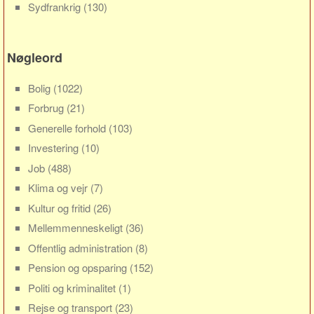
Social sikring og sundhed
Sydfrankrig
(130)
Transport
Alle
Nøgleord
Aspekter
Bolig
(1022)
Køb og salg
Forbrug
(21)
Økonomi
Generelle forhold
(103)
Jura og regler
Investering
(10)
Skatter og afgifter
Job
(488)
Statistik
Klima og vejr
(7)
Praktisk
Kultur og fritid
(26)
Mellemmenneskeligt
(36)
Alle
Offentlig administration
(8)
Meta
Pension og opsparing
(152)
Dokumenttyper
Politi og kriminalitet
(1)
Emner
Rejse og transport
(23)