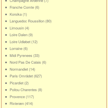
Champagne Ardenne
(7)
Sverige
Franche Comte
(6)
Norge
Korsika
(1)
Thailand
Languedoc Roussillon
(80)
Italien
Limousin
(4)
Grækenland
Loire Dalen
(9)
USA
Loire Udløbet
(12)
Alle
Lorraine
(6)
Midi Pyrenees
(33)
Nøgleord
Nord Pas De Calais
(6)
Bolig
Normandiet
(14)
Job
Paris Området
(627)
Virksomhed
Picardiet
(2)
Investering
Poitou Charentes
(8)
Pension og opsparing
Provence
(117)
Forbrug
Rivieræn
(414)