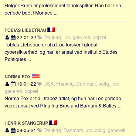
Holger Rune er professionel tennisspiller. Han har i en
periode boet i Monaco ...
TOBIAS LIEBETRAU
22-01-22
Frankrig, job, generelt, bopæl
Tobias Liebetrau er ph.d. og forsker i global
cybersikkerhed, og han er ansat ved Institut d'Etudes
Politiques ...
NORMA FOX
16-01-22
USA, Frankrig, Danmark, bolig, job,
generelt, bopæl
Norma Fox er tidl. trapez artist, og hun har i en periode
været ansat ved Ringling Bros and Barnum & Bailey ...
HENRIK STANGERUP
09-05-21
Frankrig, Danmark, job, bolig, generelt,