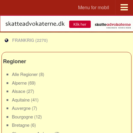
Menu for mobil
Portal
Udvandrerne.dk
FRANKRIG
(2270)
Utvandrerne.no
Utvandrarna.se
Tyskland.dk
Regioner
England.dk
Alle Regioner
(8)
Rusland.dk
Alperne
(69)
JLKM.dk
Alsace
(27)
Lande
Aquitaine
(41)
Auvergne
(7)
Tyrkiet
Bourgogne
(12)
Spanien
Bretagne
(6)
Frankrig