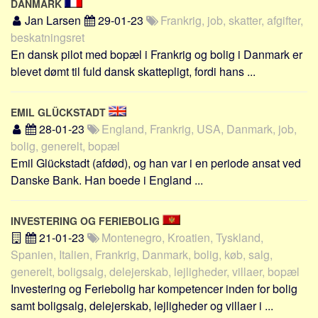
DANMARK
Jan Larsen
29-01-23
Frankrig, job, skatter, afgifter,
beskatningsret
En dansk pilot med bopæl i Frankrig og bolig i Danmark er
blevet dømt til fuld dansk skattepligt, fordi hans ...
EMIL GLÜCKSTADT
28-01-23
England, Frankrig, USA, Danmark, job,
bolig, generelt, bopæl
Emil Glückstadt (afdød), og han var i en periode ansat ved
Danske Bank. Han boede i England ...
INVESTERING OG FERIEBOLIG
21-01-23
Montenegro, Kroatien, Tyskland,
Spanien, Italien, Frankrig, Danmark, bolig, køb, salg,
generelt, boligsalg, delejerskab, lejligheder, villaer, bopæl
Investering og Feriebolig har kompetencer inden for bolig
samt boligsalg, delejerskab, lejligheder og villaer i ...