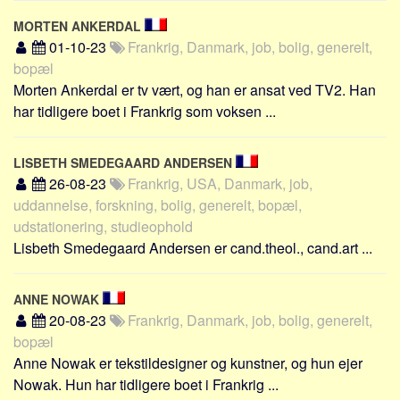
MORTEN ANKERDAL
01-10-23
Frankrig, Danmark, job, bolig, generelt,
bopæl
Morten Ankerdal er tv vært, og han er ansat ved TV2. Han
har tidligere boet i Frankrig som voksen ...
LISBETH SMEDEGAARD ANDERSEN
26-08-23
Frankrig, USA, Danmark, job,
uddannelse, forskning, bolig, generelt, bopæl,
udstationering, studieophold
Lisbeth Smedegaard Andersen er cand.theol., cand.art ...
ANNE NOWAK
20-08-23
Frankrig, Danmark, job, bolig, generelt,
bopæl
Anne Nowak er tekstildesigner og kunstner, og hun ejer
Nowak. Hun har tidligere boet i Frankrig ...