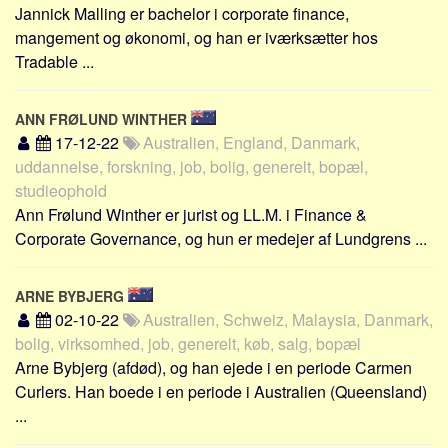
Jannick Malling er bachelor i corporate finance,
mangement og økonomi, og han er iværksætter hos
Tradable ...
ANN FRØLUND WINTHER
17-12-22
Australien, England, Danmark,
uddannelse, forskning, job, bolig, generelt, bopæl,
studieophold
Ann Frølund Winther er jurist og LL.M. i Finance &
Corporate Governance, og hun er medejer af Lundgrens ...
ARNE BYBJERG
02-10-22
Australien, Schweiz, Malaysia, Danmark,
bolig, virksomhed, job, generelt, køb, salg, bopæl
Arne Bybjerg (afdød), og han ejede i en periode Carmen
Curlers. Han boede i en periode i Australien (Queensland)
...