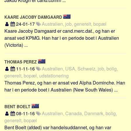
Jakob Krogh er cand.comm ...
KAARE JACOBY DAMGAARD
24-01-17
Australien, job, generelt, bopæl
Kaare Jacoby Damgaard er cand.merc.dat., og han er
ansat ved KPMG. Han har i en periode boet i Australien
(Victoria) ...
THOMAS PEREZ
11-11-16
Australien, USA, Schweiz, job, bolig,
generelt, bopæl, udstationering
Thomas Perez, og han er ansat ved Alpha Dominche. Han
har i en periode boet i Australien (New South Wales) ...
BENT BOELT
08-11-16
Australien, Canada, Danmark, bolig,
generelt, bopæl
Bent Boelt (afdød) var handelsuddannet, og han var