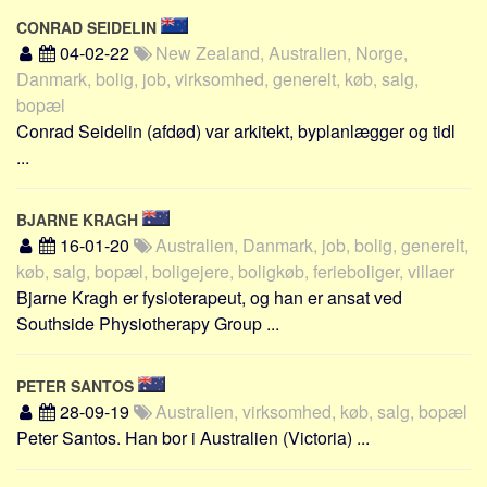
CONRAD SEIDELIN
04-02-22
New Zealand, Australien, Norge,
Danmark, bolig, job, virksomhed, generelt, køb, salg,
bopæl
Conrad Seidelin (afdød) var arkitekt, byplanlægger og tidl
...
BJARNE KRAGH
16-01-20
Australien, Danmark, job, bolig, generelt,
køb, salg, bopæl, boligejere, boligkøb, ferieboliger, villaer
Bjarne Kragh er fysioterapeut, og han er ansat ved
Southside Physiotherapy Group ...
PETER SANTOS
28-09-19
Australien, virksomhed, køb, salg, bopæl
Peter Santos. Han bor i Australien (Victoria) ...