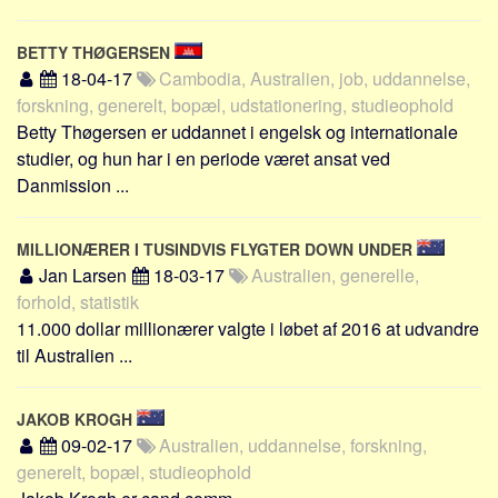
BETTY THØGERSEN
18-04-17
Cambodia, Australien, job, uddannelse,
forskning, generelt, bopæl, udstationering, studieophold
Betty Thøgersen er uddannet i engelsk og internationale
studier, og hun har i en periode været ansat ved
Danmission ...
MILLIONÆRER I TUSINDVIS FLYGTER DOWN UNDER
Jan Larsen
18-03-17
Australien, generelle,
forhold, statistik
11.000 dollar millionærer valgte i løbet af 2016 at udvandre
til Australien ...
JAKOB KROGH
09-02-17
Australien, uddannelse, forskning,
generelt, bopæl, studieophold