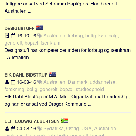
tidligere ansat ved Schramm Papirgros. Han boede i
Australien ...
DESIGNSTUFF
16-10-16
Australien, forbrug, bolig, køb, salg,
generelt, bopæl, isenkram
Designstuff har kompetencer inden for forbrug og isenkram
i Australien ...
EIK DAHL BIDSTRUP
16-08-16
Australien, Danmark, uddannelse,
forskning, bolig, generelt, bopæl, studieophold
Eik Dahl Bidstrup er M.A. Min., Organizational Leadership,
og han er ansat ved Dragør Kommune ...
LEIF LUDWIG ALBERTSEN
04-08-16
Sydafrika, Østrig, USA, Australien,
Tyskland, Danmark, job, bolig, generelt, bopæl