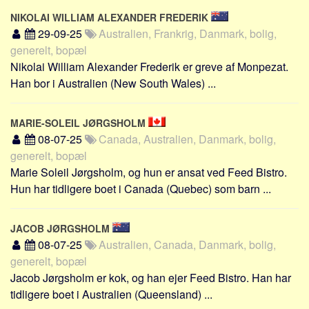
Skribenter
NIKOLAI WILLIAM ALEXANDER FREDERIK
Personer
29-09-25
Australien, Frankrig, Danmark, bolig,
generelt, bopæl
Steder
Nikolai William Alexander Frederik er greve af Monpezat.
Kilder
Han bor i Australien (New South Wales) ...
Om
Webstedet
MARIE-SOLEIL JØRGSHOLM
08-07-25
Canada, Australien, Danmark, bolig,
Forhistorien
generelt, bopæl
Redigering
Marie Soleil Jørgsholm, og hun er ansat ved Feed Bistro.
Tekstannoncer
Hun har tidligere boet i Canada (Quebec) som barn ...
Bannere
JACOB JØRGSHOLM
Hjælp
08-07-25
Australien, Canada, Danmark, bolig,
generelt, bopæl
Jacob Jørgsholm er kok, og han ejer Feed Bistro. Han har
tidligere boet i Australien (Queensland) ...