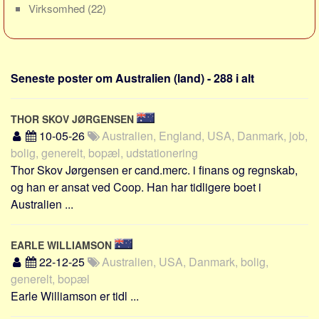
Social sikring og sundhed
Virksomhed
(22)
Transport
Alle
Aspekter
Seneste poster om Australien (land) - 288 i alt
Køb og salg
THOR SKOV JØRGENSEN
Økonomi
10-05-26
Australien, England, USA, Danmark, job,
Jura og regler
bolig, generelt, bopæl, udstationering
Skatter og afgifter
Thor Skov Jørgensen er cand.merc. i finans og regnskab,
og han er ansat ved Coop. Han har tidligere boet i
Statistik
Australien ...
Praktisk
Alle
EARLE WILLIAMSON
Meta
22-12-25
Australien, USA, Danmark, bolig,
generelt, bopæl
Dokumenttyper
Earle Williamson er tidl ...
Emner