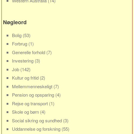
Western Australia
(14)
Sverige
Norge
Nøgleord
Thailand
Italien
Bolig
(53)
Grækenland
Forbrug
(1)
USA
Generelle forhold
(7)
Alle
Investering
(3)
Nøgleord
Job
(142)
Kultur og fritid
(2)
Bolig
Mellemmenneskeligt
(7)
Job
Pension og opsparing
(4)
Virksomhed
Rejse og transport
(1)
Investering
Skole og børn
(4)
Pension og opsparing
Social sikring og sundhed
(3)
Forbrug
Uddannelse og forskning
(55)