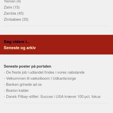
Yemen
(4)
Zaire
(15)
Zambia
(43)
Zimbabwe
(33)
Søg videre i...
Seneste og arkiv
Seneste poster på portalen
-
De fleste job i udlandet findes i vores nabolande
-
Velkommen til vækstboom i Udkantsnorge
-
Banken grinede ad os
-
Boston kalder
-
Dansk Fitbay-stifter: Succes i USA kræver 100 pct. fokus