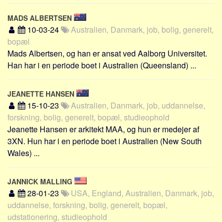
MADS ALBERTSEN
10-03-24
Australien, Danmark, job, bolig, generelt,
bopæl
Mads Albertsen, og han er ansat ved Aalborg Universitet.
Han har i en periode boet i Australien (Queensland) ...
JEANETTE HANSEN
15-10-23
Australien, Danmark, job, uddannelse,
forskning, bolig, generelt, bopæl, studieophold
Jeanette Hansen er arkitekt MAA, og hun er medejer af
3XN. Hun har i en periode boet i Australien (New South
Wales) ...
JANNICK MALLING
28-01-23
USA, England, Australien, Danmark, job,
uddannelse, forskning, bolig, generelt, bopæl,
udstationering, studieophold