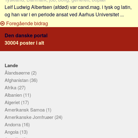
Leif Ludwig Albertsen (afdød) var cand.mag. i tysk og latin,
og han var i en periode ansat ved Aarhus Universitet ...
Foregående bidrag
Den danske portal
30004 poster i alt
Lande
Ålandsøerne
(2)
Afghanistan
(36)
Afrika
(27)
Albanien
(11)
Algeriet
(17)
Amerikansk Samoa
(1)
Amerikanske Jomfruøer
(24)
Andorra
(16)
Angola
(13)