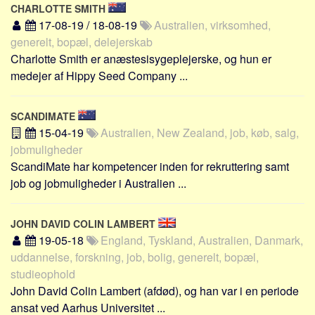
CHARLOTTE SMITH
17-08-19 / 18-08-19
Australien, virksomhed,
generelt, bopæl, delejerskab
Charlotte Smith er anæstesisygeplejerske, og hun er
medejer af Hippy Seed Company ...
SCANDIMATE
15-04-19
Australien, New Zealand, job, køb, salg,
jobmuligheder
ScandiMate har kompetencer inden for rekruttering samt
job og jobmuligheder i Australien ...
JOHN DAVID COLIN LAMBERT
19-05-18
England, Tyskland, Australien, Danmark,
uddannelse, forskning, job, bolig, generelt, bopæl,
studieophold
John David Colin Lambert (afdød), og han var i en periode
ansat ved Aarhus Universitet ...