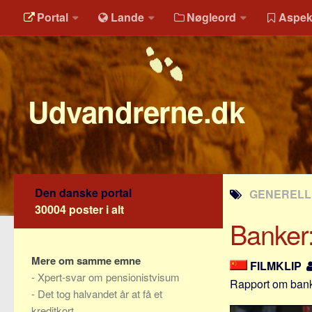
Portal
Lande
Nøgleord
Aspek
Udvandrerne.dk
Den danske portal
GENERELLE
30004 poster i alt
Banker:
Mere om samme emne
FILMKLIP
-
Xpert-svar om pensionistvisum
Rapport om bank
-
Det tog halvandet år at få et
kreditkort