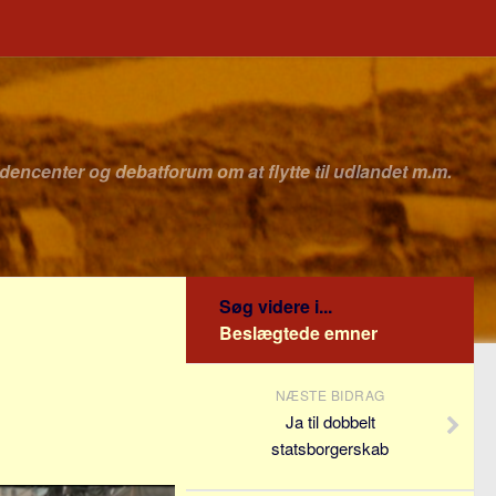
idencenter og debatforum om at flytte til udlandet m.m.
Søg videre i...
Beslægtede emner
NÆSTE BIDRAG
Ja til dobbelt
statsborgerskab