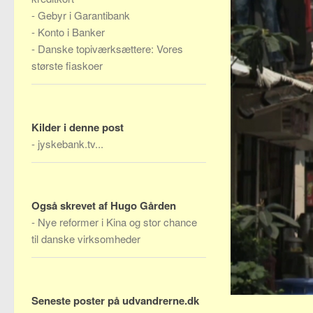
-
Gebyr i Garantibank
-
Konto i Banker
-
Danske topiværksættere: Vores
største fiaskoer
Kilder i denne post
-
jyskebank.tv...
Også skrevet af Hugo Gården
-
Nye reformer i Kina og stor chance
til danske virksomheder
Seneste poster på udvandrerne.dk