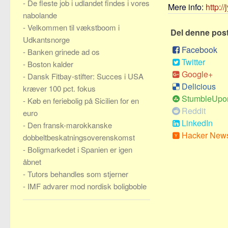
-
De fleste job i udlandet findes i vores
Mere info:
http:/
nabolande
-
Velkommen til vækstboom i
Del denne pos
Udkantsnorge
Facebook
-
Banken grinede ad os
Twitter
-
Boston kalder
Google+
-
Dansk Fitbay-stifter: Succes i USA
Delicious
kræver 100 pct. fokus
StumbleUpo
-
Køb en feriebolig på Sicilien for en
Reddit
euro
LinkedIn
-
Den fransk-marokkanske
Hacker New
dobbeltbeskatningsoverenskomst
-
Boligmarkedet i Spanien er igen
åbnet
-
Tutors behandles som stjerner
-
IMF advarer mod nordisk boligboble