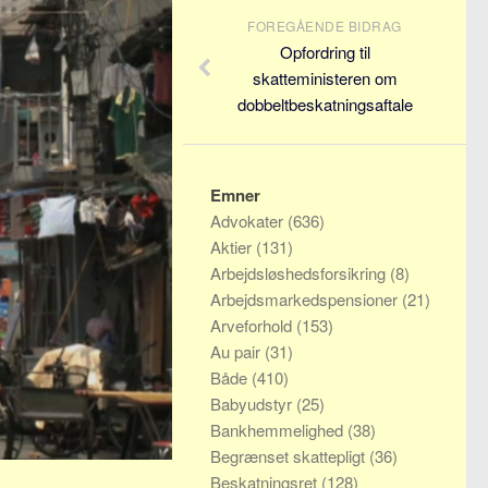
FOREGÅENDE BIDRAG
Opfordring til
skatteministeren om
dobbeltbeskatningsaftale
Emner
Advokater
(636)
Aktier
(131)
Arbejdsløshedsforsikring
(8)
Arbejdsmarkedspensioner
(21)
Arveforhold
(153)
Au pair
(31)
Både
(410)
Babyudstyr
(25)
Bankhemmelighed
(38)
Begrænset skattepligt
(36)
Beskatningsret
(128)