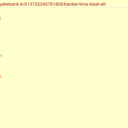
/jyskebank.tv/013722345761805/banker-kina-slaar-alt
t
n
s