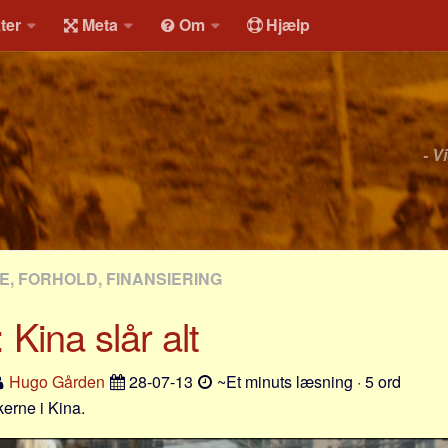
ter
Meta
Om
Hjælp
- V
, FORHOLD, FINANSIERING
 Kina slår alt
Hugo Gården
28-07-13
~Et minuts læsning · 5 ord
erne i Kina.