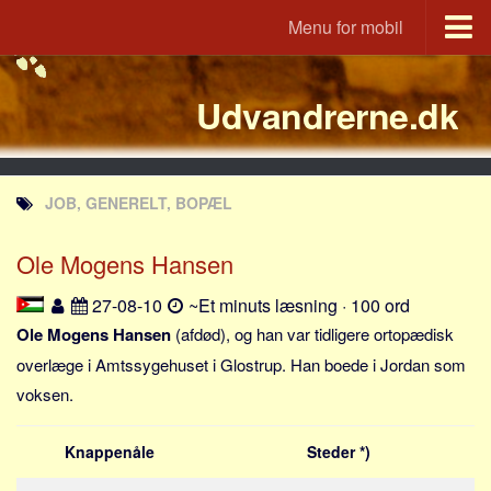
Menu for mobil
Portal
Udvandrerne.dk
Udvandrerne.dk
Utvandrerne.no
Utvandrarna.se
JOB, GENERELT, BOPÆL
Tyskland.dk
England.dk
Ole Mogens Hansen
Rusland.dk
27-08-10
~Et minuts læsning · 100 ord
JLKM.dk
Ole Mogens Hansen
(afdød), og han var tidligere ortopædisk
Lande
overlæge i Amtssygehuset i Glostrup. Han boede i Jordan som
voksen.
Tyrkiet
Spanien
Knappenåle
Steder *)
Frankrig