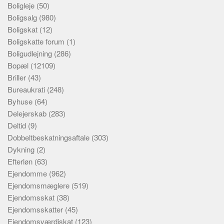
Boligleje
(50)
Boligsalg
(980)
Boligskat
(12)
Boligskatte forum
(1)
Boligudlejning
(286)
Bopæl
(12109)
Briller
(43)
Bureaukrati
(248)
Byhuse
(64)
Delejerskab
(283)
Deltid
(9)
Dobbeltbeskatningsaftale
(303)
Dykning
(2)
Efterløn
(63)
Ejendomme
(962)
Ejendomsmæglere
(519)
Ejendomsskat
(38)
Ejendomsskatter
(45)
Ejendomsværdiskat
(123)