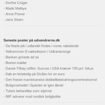
-
Dorthe Crüger
Skribenter
-
Mads Melbye
Personer
-
Anne Prener
Steder
-
Jens Strøm
Kilder
Om
Seneste poster på udvandrerne.dk
Webstedet
-
De fleste job i udlandet findes i vores nabolande
Forhistorien
-
Velkommen til vækstboom i Udkantsnorge
Redigering
-
Banken grinede ad os
-
Boston kalder
Tekstannoncer
-
Dansk Fitbay-stifter: Succes i USA kræver 100 pct. fokus
Bannere
-
Køb en feriebolig på Sicilien for en euro
Hjælp
-
Den fransk-marokkanske dobbeltbeskatningsoverenskomst
-
Boligmarkedet i Spanien er igen åbnet
-
Tutors behandles som stjerner
-
IMF advarer mod nordisk boligboble