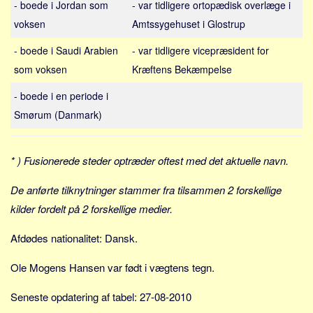
- boede i Jordan som
- var tidligere ortopædisk overlæge i
Sverige
voksen
Amtssygehuset i Glostrup
Norge
Thailand
- boede i Saudi Arabien
- var tidligere vicepræsident for
som voksen
Kræftens Bekæmpelse
Italien
Grækenland
- boede i en periode i
Smørum (Danmark)
USA
Alle
* ) Fusionerede steder optræder oftest med det aktuelle navn.
Nøgleord
Bolig
De anførte tilknytninger stammer fra tilsammen 2 forskellige
kilder fordelt på 2 forskellige medier.
Job
Virksomhed
Afdødes nationalitet: Dansk.
Investering
Ole Mogens Hansen var født i vægtens tegn.
Pension og opsparing
Forbrug
Seneste opdatering af tabel: 27-08-2010