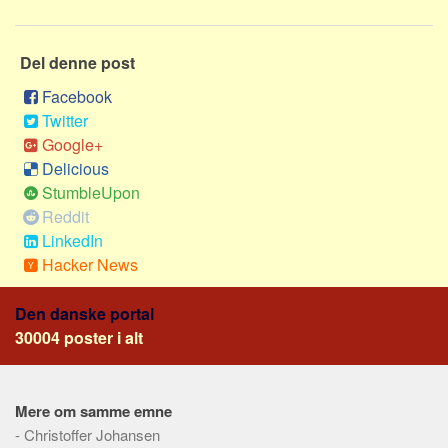
Social sikring og sundhed
Transport
Del denne post
Alle
Facebook
Aspekter
Twitter
Køb og salg
Google+
Delicious
Økonomi
StumbleUpon
Jura og regler
Reddit
Skatter og afgifter
LinkedIn
Statistik
Hacker News
Praktisk
Den danske portal
Alle
30004 poster i alt
Meta
Dokumenttyper
Mere om samme emne
Emner
-
Christoffer Johansen