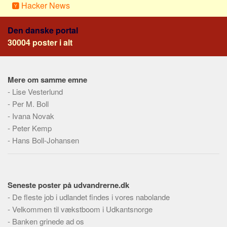
Hacker News
Den danske portal
30004 poster i alt
Mere om samme emne
-
Lise Vesterlund
-
Per M. Boll
-
Ivana Novak
-
Peter Kemp
-
Hans Boll-Johansen
Seneste poster på udvandrerne.dk
-
De fleste job i udlandet findes i vores nabolande
-
Velkommen til vækstboom i Udkantsnorge
-
Banken grinede ad os