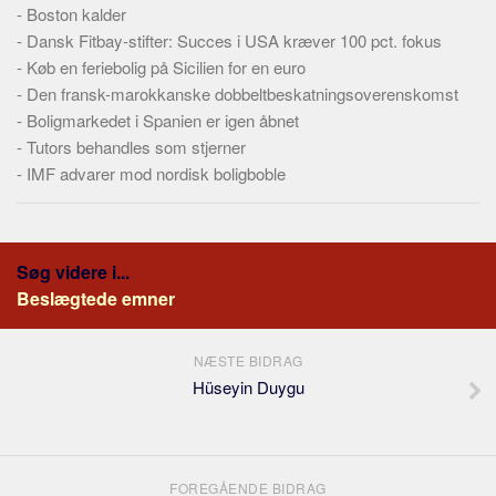
-
Boston kalder
-
Dansk Fitbay-stifter: Succes i USA kræver 100 pct. fokus
-
Køb en feriebolig på Sicilien for en euro
-
Den fransk-marokkanske dobbeltbeskatningsoverenskomst
-
Boligmarkedet i Spanien er igen åbnet
-
Tutors behandles som stjerner
-
IMF advarer mod nordisk boligboble
Søg videre i...
Beslægtede emner
NÆSTE BIDRAG
Hüseyin Duygu
FOREGÅENDE BIDRAG