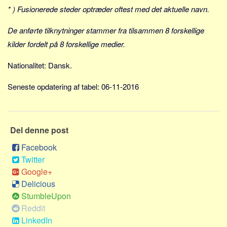
Skribenter
* ) Fusionerede steder optræder oftest med det aktuelle navn.
Personer
De anførte tilknytninger stammer fra tilsammen 8 forskellige
Steder
kilder fordelt på 8 forskellige medier.
Kilder
Nationalitet: Dansk.
Om
Seneste opdatering af tabel: 06-11-2016
Webstedet
Forhistorien
Redigering
Del denne post
Tekstannoncer
Facebook
Bannere
Twitter
Hjælp
Google+
Delicious
StumbleUpon
Reddit
LinkedIn