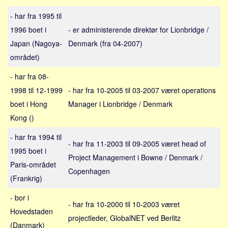
Sverige
- har fra 1995 til
Norge
1996 boet i
- er administerende direktør for Lionbridge /
Thailand
Japan (Nagoya-
Denmark (fra 04-2007)
Italien
området)
Grækenland
- har fra 08-
USA
1998 til 12-1999
- har fra 10-2005 til 03-2007 været operations
Alle
boet i Hong
Manager i Lionbridge / Denmark
Nøgleord
Kong ()
Bolig
- har fra 1994 til
- har fra 11-2003 til 09-2005 været head of
1995 boet i
Job
Project Management i Bowne / Denmark /
Paris-området
Virksomhed
Copenhagen
(Frankrig)
Investering
- bor i
Pension og opsparing
- har fra 10-2000 til 10-2003 været
Hovedstaden
Forbrug
projectleder, GlobalNET ved Berlitz
(Danmark)