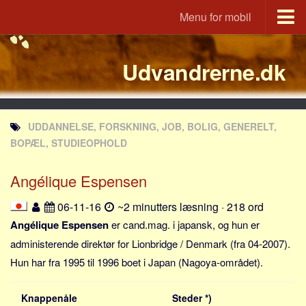
Menu for mobil
Portal
Udvandrerne.dk
Udvandrerne.dk
Utvandrerne.no
Utvandrarna.se
UDDANNELSE, FORSKNING, JOB, BOLIG, GENERELT,
Tyskland.dk
BOPÆL, STUDIEOPHOLD
England.dk
Angélique Espensen
Rusland.dk
JLKM.dk
06-11-16
~2 minutters læsning · 218 ord
Lande
Angélique Espensen
er cand.mag. i japansk, og hun er
administerende direktør for Lionbridge / Denmark (fra 04-2007).
Tyrkiet
Hun har fra 1995 til 1996 boet i Japan (Nagoya-området).
Spanien
Frankrig
Knappenåle
Steder *)