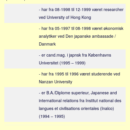
Social sikring og sundhed
- har fra 08-1998 til 12-1999 været researcher
Transport
ved University of Hong Kong
Alle
- har fra 05-1997 til 08-1998 været økonomisk
Aspekter
analytiker ved Den japanske ambassade /
Køb og salg
Danmark
Økonomi
- er cand.mag. i japnsk fra Københavns
Jura og regler
Universitet (1995 – 1999)
Skatter og afgifter
- har fra 1995 til 1996 været studerende ved
Statistik
Nanzan University
Praktisk
- er B.A./Diplome superieur, Japanese and
Alle
international relations fra Institut national des
Meta
langues et civilisations orientales (Inalco)
Dokumenttyper
(1994 – 1995)
Emner