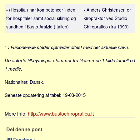
Sverige
- (Hospital) har kompetencer inden
- Anders Christensen er
Norge
for hospitaler samt social sikring og
kiropraktor ved Studio
Thailand
sundhed i Busto Arsizio (Italien)
Chiropratico (fra 1999)
Italien
Grækenland
* ) Fusionerede steder optræder oftest med det aktuelle navn.
USA
De anførte tilknytninger stammer fra tilsammen 1 kilde fordelt på
Alle
1 medie.
Nøgleord
Nationalitet: Dansk.
Bolig
Job
Seneste opdatering af tabel: 19-03-2015
Virksomhed
Investering
Mere info:
http://www.bustochiropratica.it
Pension og opsparing
Del denne post
Forbrug
Facebook