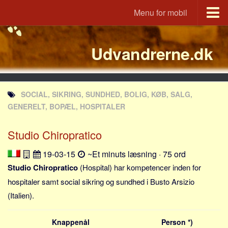
Menu for mobil
Portal
Udvandrerne.dk
Udvandrerne.dk
Utvandrerne.no
Utvandrarna.se
SOCIAL, SIKRING, SUNDHED, BOLIG, KØB, SALG,
Tyskland.dk
GENERELT, BOPÆL, HOSPITALER
England.dk
Studio Chiropratico
Rusland.dk
JLKM.dk
19-03-15
~Et minuts læsning · 75 ord
Lande
Studio Chiropratico
(Hospital) har kompetencer inden for
hospitaler samt social sikring og sundhed i Busto Arsizio
Tyrkiet
(Italien).
Spanien
Frankrig
Knappenål
Person *)