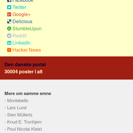
Social sikring og sundhed
Twitter
Transport
Google+
Alle
Delicious
StumbleUpon
Aspekter
Reddit
Køb og salg
LinkedIn
Hacker News
Økonomi
Jura og regler
Den danske portal
Skatter og afgifter
30004 poster i alt
Statistik
Praktisk
Mere om samme emne
Alle
-
Montebello
Meta
-
Lars Lund
-
Sten Müllertz
Dokumenttyper
-
Knud E. Tronhjem
Emner
-
Poul Nicolai Kleist