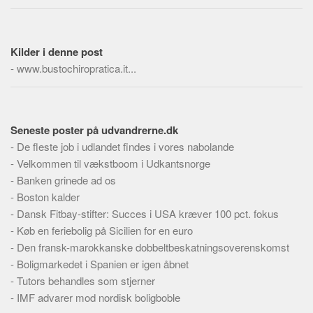
Skribenter
Personer
Kilder i denne post
Steder
-
www.bustochiropratica.it...
Kilder
Om
Webstedet
Seneste poster på udvandrerne.dk
Forhistorien
-
De fleste job i udlandet findes i vores nabolande
-
Velkommen til vækstboom i Udkantsnorge
Redigering
-
Banken grinede ad os
Tekstannoncer
-
Boston kalder
Bannere
-
Dansk Fitbay-stifter: Succes i USA kræver 100 pct. fokus
-
Køb en feriebolig på Sicilien for en euro
Hjælp
-
Den fransk-marokkanske dobbeltbeskatningsoverenskomst
-
Boligmarkedet i Spanien er igen åbnet
-
Tutors behandles som stjerner
-
IMF advarer mod nordisk boligboble