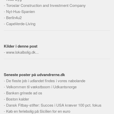
Skribenter
-
Toroslar Construction and Investment Company
Personer
-
Nyt-Hus-Spanien
-
Berlin4u2
Steder
-
CapeVerde-Living
Kilder
Om
Webstedet
Kilder i denne post
-
www.lokalbolig.dk...
Forhistorien
Redigering
Tekstannoncer
Seneste poster på udvandrerne.dk
Bannere
-
De fleste job i udlandet findes i vores nabolande
Hjælp
-
Velkommen til vækstboom i Udkantsnorge
-
Banken grinede ad os
-
Boston kalder
-
Dansk Fitbay-stifter: Succes i USA kræver 100 pct. fokus
-
Køb en feriebolig på Sicilien for en euro