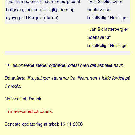
- har kompetencer inden for bolig samt
- Erik Skjoldelev er
Sverige
boligsalg, ferieboliger, lejligheder og
indehaver af
Norge
nybyggeri i Pergola (Italien)
LokalBolig / Helsingør
Thailand
- Jan Blomsterberg er
Italien
indehaver af
Grækenland
LokalBolig / Helsingør
USA
Alle
* ) Fusionerede steder optræder oftest med det aktuelle navn.
Nøgleord
De anførte tilknytninger stammer fra tilsammen 1 kilde fordelt på
Bolig
1 medie.
Job
Nationalitet: Dansk.
Virksomhed
Investering
Firmawebsted på dansk
.
Pension og opsparing
Seneste opdatering af tabel: 16-11-2008
Forbrug