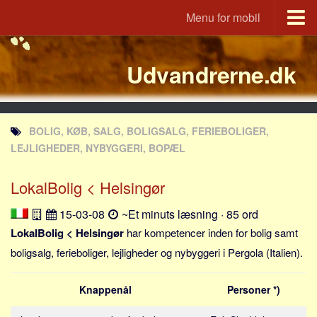
Menu for mobil
Portal
Udvandrerne.dk
Udvandrerne.dk
Utvandrerne.no
Utvandrarna.se
BOLIG, KØB, SALG, BOLIGSALG, FERIEBOLIGER,
Tyskland.dk
LEJLIGHEDER, NYBYGGERI, BOPÆL
England.dk
LokalBolig < Helsingør
Rusland.dk
JLKM.dk
15-03-08
~Et minuts læsning · 85 ord
Lande
LokalBolig < Helsingør
har kompetencer inden for bolig samt
boligsalg, ferieboliger, lejligheder og nybyggeri i Pergola (Italien).
Tyrkiet
Spanien
Knappenål
Personer *)
Frankrig