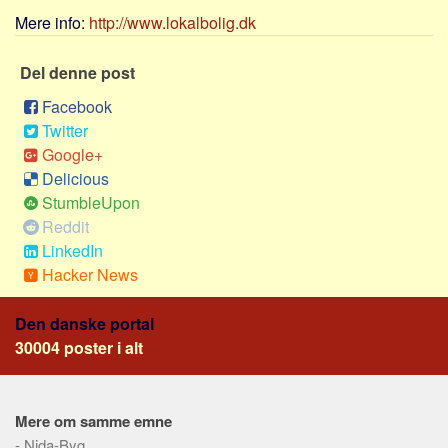
Social sikring og sundhed
Mere info:
http://www.lokalbolig.dk
Transport
Alle
Del denne post
Aspekter
Facebook
Twitter
Køb og salg
Google+
Økonomi
Delicious
Jura og regler
StumbleUpon
Reddit
Skatter og afgifter
LinkedIn
Statistik
Hacker News
Praktisk
Den danske portal
Alle
30004 poster i alt
Meta
Dokumenttyper
Mere om samme emne
Emner
-
Nida-Byg