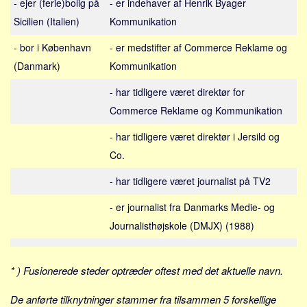
- ejer (ferie)bolig på
- er indehaver af Henrik Byager
Sverige
Sicilien (Italien)
Kommunikation
Norge
- bor i København
- er medstifter af Commerce Reklame og
Thailand
(Danmark)
Kommunikation
Italien
Grækenland
- har tidligere været direktør for
Commerce Reklame og Kommunikation
USA
Alle
- har tidligere været direktør i Jersild og
Co.
Nøgleord
- har tidligere været journalist på TV2
Bolig
Job
- er journalist fra Danmarks Medie- og
Virksomhed
Journalisthøjskole (DMJX) (1988)
Investering
Pension og opsparing
* ) Fusionerede steder optræder oftest med det aktuelle navn.
Forbrug
De anførte tilknytninger stammer fra tilsammen 5 forskellige