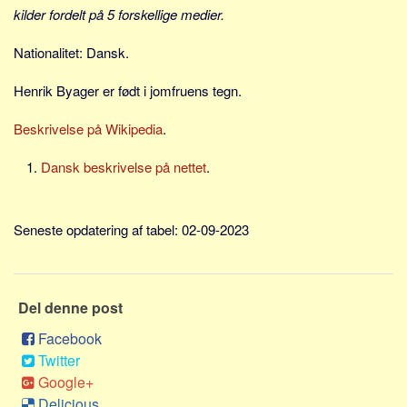
Social sikring og sundhed
kilder fordelt på 5 forskellige medier.
Transport
Nationalitet: Dansk.
Alle
Henrik Byager er født i jomfruens tegn.
Aspekter
Køb og salg
Beskrivelse på Wikipedia
.
Økonomi
Dansk beskrivelse på nettet
.
Jura og regler
Skatter og afgifter
Seneste opdatering af tabel: 02-09-2023
Statistik
Praktisk
Alle
Del denne post
Meta
Facebook
Twitter
Dokumenttyper
Google+
Emner
Delicious