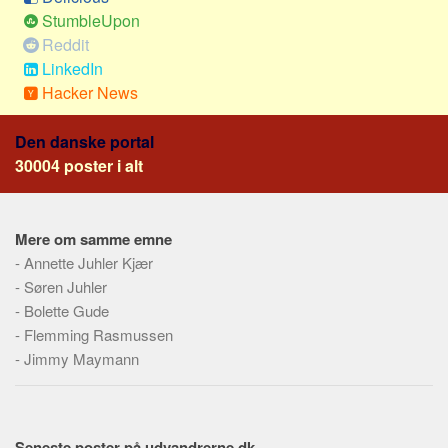
Skribenter
StumbleUpon
Personer
Reddit
LinkedIn
Steder
Hacker News
Kilder
Om
Den danske portal
30004 poster i alt
Webstedet
Forhistorien
Mere om samme emne
Redigering
-
Annette Juhler Kjær
Tekstannoncer
-
Søren Juhler
Bannere
-
Bolette Gude
-
Flemming Rasmussen
Hjælp
-
Jimmy Maymann
Seneste poster på udvandrerne.dk