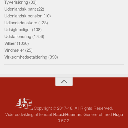
Tyverisikring
(33)
Udenlandsk pant
(22)
Udenlandsk pension
(10)
Udlandsdanskere
(138)
Udsigtsboliger
(108)
Udstationering
(1756)
Villaer
(1026)
Vindmøller
(25)
Virksomhedsetablering
(390)
Copyright © 2017-18. All Rights Reserved.
Videreudvikling af temaet
Rapid/Hueman
. Genereret med
Hugo
0.57.2.