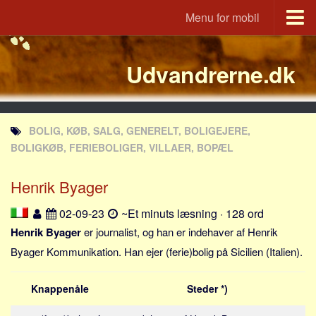
Menu for mobil
Portal
Udvandrerne.dk
Udvandrerne.dk
Utvandrerne.no
Utvandrarna.se
BOLIG, KØB, SALG, GENERELT, BOLIGEJERE,
Tyskland.dk
BOLIGKØB, FERIEBOLIGER, VILLAER, BOPÆL
England.dk
Henrik Byager
Rusland.dk
JLKM.dk
02-09-23
~Et minuts læsning · 128 ord
Lande
Henrik Byager
er journalist, og han er indehaver af Henrik
Byager Kommunikation. Han ejer (ferie)bolig på Sicilien (Italien).
Tyrkiet
Spanien
Knappenåle
Steder *)
Frankrig