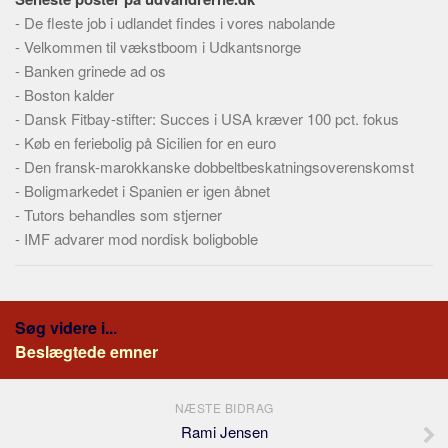
-
De fleste job i udlandet findes i vores nabolande
-
Velkommen til vækstboom i Udkantsnorge
-
Banken grinede ad os
-
Boston kalder
-
Dansk Fitbay-stifter: Succes i USA kræver 100 pct. fokus
-
Køb en feriebolig på Sicilien for en euro
-
Den fransk-marokkanske dobbeltbeskatningsoverenskomst
-
Boligmarkedet i Spanien er igen åbnet
-
Tutors behandles som stjerner
-
IMF advarer mod nordisk boligboble
Søg videre i...
Beslægtede emner
NÆSTE BIDRAG
Rami Jensen